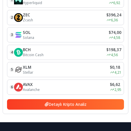
Hyperliquid
6,92
ZEC
$396,24
2
Zcash
6,36
SOL
$74,00
3
Solana
4,58
BCH
$198,37
4
Bitcoin Cash
4,56
XLM
$0,18
5
Stellar
4,21
AVAX
$6,62
6
Avalanche
2,95
Detaylı Kripto Analiz