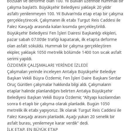
bozulan ve deforme olan 100. Yıl Bulvarı üzerinde hummalı bir
çalışma başlattı. Büyükşehir Belediyesi yaklaşık 20 yıldır
asfaltı yenilenmeyen 100. Yıl Bulvarı’nda etap etap bir çalışma
gerçekleştirecek. Çalışmanın ilk etabı Turgut Reis Caddesi ile
Falez Kavşağı arasında kalan kısımda gerçekleştirildi.
Büyükşehir Belediyesi Fen İşleri Dairesi Başkanlığı ekipleri,
pazar sabah 07.00’de trafiği kapatarak, ilk etapta deforme
olan asfalt söküldü. Hummalı bir çalışma gerçekleştiren
ekipler, yaklaşık 1050 metrelik bölümde 1400 ton sıcak asfalt
serimi yapıldı.
ÖZDEMİR ÇALIŞMALARI YERİNDE İZLEDİ
Çalışmaları yerinde inceleyen Antalya Büyükşehir Belediye
Başkan Vekili Büşra Özdemir, Fen İşleri Daire Başkanı Serdar
Oruç Gün’den çalışmalar hakkında bilgi aldı. Çalışmaların
etaplar halinde planlandığını belirten Antalya Büyükşehir
Belediyesi Başkan Vekili Büşra Özdemir, “Altyapı kazılarından
sonra 6 etaplı bir çalışma olarak planladık. Bugün 1050
metrelik ilk etabı yapıyoruz. İlk olarak Turgut Reis Caddesi ile
Falez Kavşağı arasını planladık. Aşağı yukarı 20 senelik bir
asfalt burası, yenilemeye karar verdik” dedi.
İLK ETAP, EN BÜYÜK ETAP