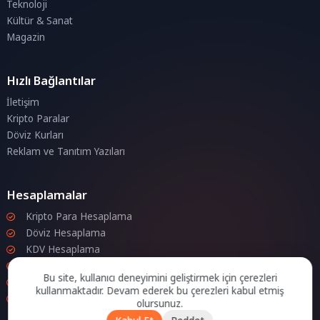
Teknoloji
Kültür & Sanat
Magazin
Hızlı Bağlantılar
İletişim
Kripto Paralar
Döviz Kurları
Reklam ve Tanıtım Yazıları
Hesaplamalar
Kripto Para Hesaplama
Döviz Hesaplama
KDV Hesaplama
İndirim Hesaplama
Bu site, kullanıcı deneyimini geliştirmek için çerezleri
Zam Hesaplama
kullanmaktadır. Devam ederek bu çerezleri kabul etmiş
Bileşik Hesaplama
olursunuz.