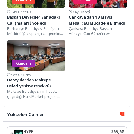
Gündem
Gündem
3 Ay Önce
9
3 Ay Önce
6
Başkan Deveciler Sahadaki
Çankaya’dan 19 Mayıs
Çalışmaları İnceledi
Mesajı: Bu Mücadele Bitmedi
Burhaniye Belediyesi Fen İşleri
Çankaya Belediye Başkanı
Müdürlüğü ekipleri, ilçe genelinde
Hüseyin Can Güner’in ev
dokuz ayrı mahallede eş zamanlı
sahipliğinde Atatürk Anıtı’na
olarak program...
çelenk koyulmasıyla başlayan
törene CHP...
Gündem
6 Ay Önce
5
Hataylılardan Maltepe
Belediyesi’ne teşekkür
Maltepe Belediyesi’nin hayata
mektubu
geçirdiği Halk Market projesi,
yerel üreticiler ve kooperatifler
nezdinde takdir toplamaya
devam...
Yükselen Coinler
HYPE
$65,68
1