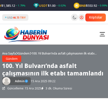
Skip
1,585.12
USDT
$1.00
BNB
$553.92
1.79%
0.02%
0.99%
to
content
Kriptolar
USD
46.73 TRY
Ana Sayfa
Gündem
100. Yıl Bulvarı’nda asfalt çalışmasının ilk etabı
tamamlandı
Gündem
100. Yıl Bulvarı’nda asfalt
çalışmasının ilk etabı tamamlandı
Admin
15 Ara 2025 09:22
Güncelleme: 15 Ara 2025
3 dk. Okuma Süresi