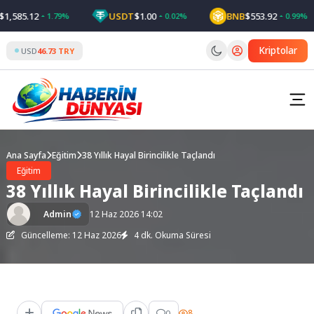
Skip
585.12
USDT
$1.00
BNB
$553.92
1.79%
0.02%
0.99%
to
content
Kriptolar
USD
46.73 TRY
Ana Sayfa
Eğitim
38 Yıllık Hayal Birincilikle Taçlandı
Eğitim
38 Yıllık Hayal Birincilikle Taçlandı
Admin
12 Haz 2026 14:02
Güncelleme: 12 Haz 2026
4 dk. Okuma Süresi
0
8