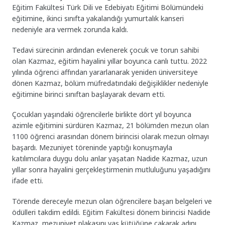
Eğitim Fakültesi Türk Dili ve Edebiyatı Eğitimi Bölümündeki
eğitimine, ikinci sınıfta yakalandığı yumurtalık kanseri
nedeniyle ara vermek zorunda kaldı.
Tedavi sürecinin ardından evlenerek çocuk ve torun sahibi
olan Kazmaz, eğitim hayalini yıllar boyunca canlı tuttu. 2022
yılında öğrenci affından yararlanarak yeniden üniversiteye
dönen Kazmaz, bölüm müfredatındaki değişiklikler nedeniyle
eğitimine birinci sınıftan başlayarak devam etti.
Çocukları yaşındaki öğrencilerle birlikte dört yıl boyunca
azimle eğitimini sürdüren Kazmaz, 21 bölümden mezun olan
1100 öğrenci arasından dönem birincisi olarak mezun olmayı
başardı. Mezuniyet töreninde yaptığı konuşmayla
katılımcılara duygu dolu anlar yaşatan Nadide Kazmaz, uzun
yıllar sonra hayalini gerçekleştirmenin mutluluğunu yaşadığını
ifade etti.
Törende dereceyle mezun olan öğrencilere başarı belgeleri ve
ödülleri takdim edildi. Eğitim Fakültesi dönem birincisi Nadide
Kazmaz, mezuniyet plakasını yaş kütüğüne çakarak adını