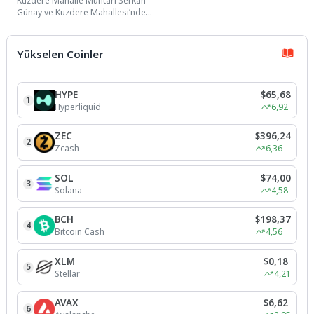
Kuzdere Mahalle Muhtarı Serkan
Günay ve Kuzdere Mahallesi’nde
yer alan Hacı Mehmet Saygın
Ortaokulu öğrenci...
Yükselen Coinler
HYPE
$65,68
1
Hyperliquid
6,92
ZEC
$396,24
2
Zcash
6,36
SOL
$74,00
3
Solana
4,58
BCH
$198,37
4
Bitcoin Cash
4,56
XLM
$0,18
5
Stellar
4,21
AVAX
$6,62
6