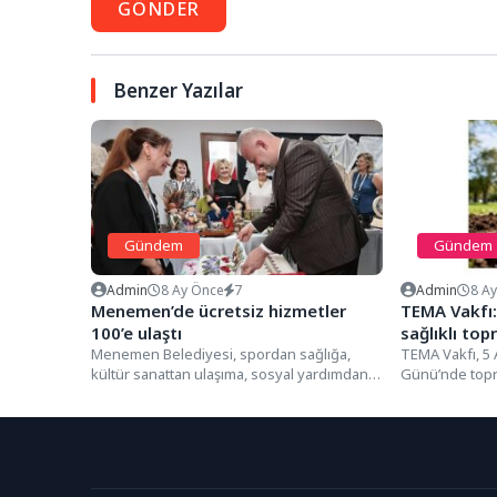
GÖNDER
Benzer Yazılar
Gündem
Gündem
Admin
8 Ay Önce
7
Admin
8 A
Menemen’de ücretsiz hizmetler
TEMA Vakfı: 
100’e ulaştı
sağlıklı top
Menemen Belediyesi, spordan sağlığa,
TEMA Vakfı, 5
kültür sanattan ulaşıma, sosyal yardımdan
Günü’nde topr
eğitime kadar birçok temel başlıkta
rolünü hatırlat
ücretsiz...