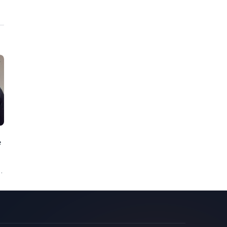
e
oç
.