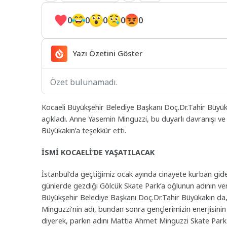
0
0
0
0
0
Yazı Özetini Göster
Özet bulunamadı.
Kocaeli Büyükşehir Belediye Başkanı Doç.Dr.Tahir Büyük
açıkladı. Anne Yasemin Minguzzi, bu duyarlı davranışı v
Büyükakın’a teşekkür etti.
İSMİ KOCAELİ’DE YAŞATILACAK
İstanbul’da geçtiğimiz ocak ayında cinayete kurban gi
günlerde gezdiği Gölcük Skate Park’a oğlunun adının ver
Büyükşehir Belediye Başkanı Doç.Dr.Tahir Büyükakın da,
Minguzzi’nin adı, bundan sonra gençlerimizin enerjisini
diyerek, parkın adını Mattia Ahmet Minguzzi Skate Park o