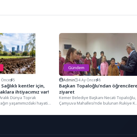
Gündem
y Önce
5
Admin
4 Ay Önce
8
Sağlıklı kentler için,
Başkan Topaloğlu’ndan öğrenciler
raklara ihtiyacımız var!
ziyaret
 Aralık Dünya Toprak
Kemer Belediye Başkanı Necati Topaloğlu,
ağın yaşamımızdaki hayati
Çamyuva Mahallesi’nde bulunan Rukiye K
arak, kentlerde hızla artan...
Ortaokulu’nu ziyaret etti. Ziyarette, Kemer..