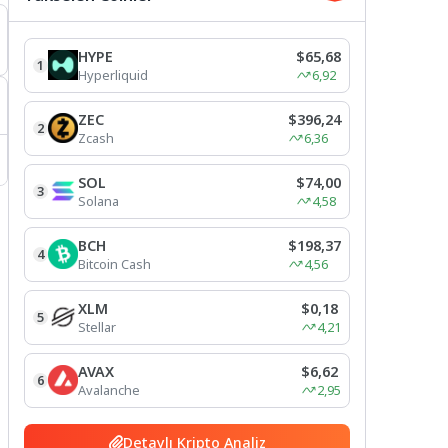
HYPE
$65,68
1
Hyperliquid
6,92
ZEC
$396,24
2
Zcash
6,36
SOL
$74,00
3
Solana
4,58
BCH
$198,37
4
Bitcoin Cash
4,56
XLM
$0,18
5
Stellar
4,21
AVAX
$6,62
6
Avalanche
2,95
Detaylı Kripto Analiz