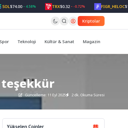
$74.00
TRX
$0.32
FIGR_HELOC
$1.05
4.58%
-0.72%
Kriptolar
Spor
Teknoloji
Kültür & Sanat
Magazin
 teşekkür
Güncelleme: 11 Eyl 2025
2 dk. Okuma Süresi
Yükselen Coinler