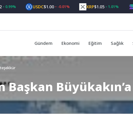
USDC
$1.00
XRP
$1.05
SOL
99%
-0.01%
1.01%
Gündem
Ekonomi
Eğitim
Sağlık
 teşekkür
n Başkan Büyükakın’a