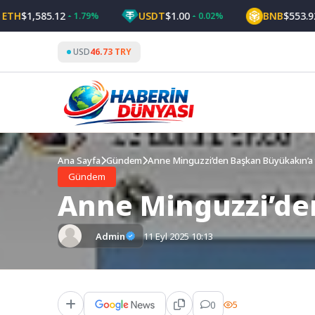
Skip
$1,585.12
USDT
$1.00
BNB
$553.92
1.79%
0.02%
0.
to
content
USD
46.73 TRY
Ana Sayfa
Gündem
Anne Minguzzi’den Başkan Büyükakın’a
Gündem
Anne Minguzzi’de
Admin
11 Eyl 2025 10:13
0
5