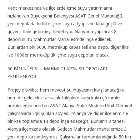
Kent merkezinde ve ilçelerde içme suyu yatırımlarını
hızlandıran Büyükşehir Belediyesi ASAT Genel Müdürlüğü,
yeni depolarla birlikte içme suyu altyapısını daha güçlü ve
güvenli hale getirmeyi hedefliyor. Alanya’da yapılacak 8
deponun 3’ü Mahmutlar Mahallesi’nde inşa edilecek.
Bunlardan biri 5000 metreküp kapasiteli ana depo, diğer ikisi
ise 1000’er metreküplük içme suyu depoları olacak.
50 BİN NÜFUSLU MAHMUTLAR’IN SU DEPOLARI
YENİLENİYOR
Projeyle birlikte hem mevcut su ihtiyacının karşılanacağını
hem de gelecekte artacak taleplere karşı kalıcı çözümler
üretileceğini belirten ASAT Alanya Şube Müdürü Ümit Demirel
çalışmalarla ilgili şunları söyledi: “Alanya ve diğer ilçelerimizle
birlikte toplamda 14 depo inşa edeceğiz. Bunların 8 tanesi
Alanya ilçemizde olacak. Sadece Mahmutlar mahallemize 3
yeni depo kazandırıyoruz. Çalışmalar tamamlandığında 50 bin