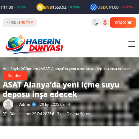
Skip
.00
BNB
$553.92
USDC
$1.00
0.02%
0.99%
-0.01%
to
content
Kriptolar
USD
46.73 TRY
Ana Sayfa
Gündem
ASAT Alanya’da yeni içme suyu deposu inşa edecek
Gündem
ASAT Alanya’da yeni içme suyu
deposu inşa edecek
Admin
29 Eyl 2025 08:44
Güncelleme: 29 Eyl 2025
3 dk. Okuma Süresi