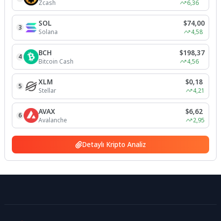
Zcash
6,36
SOL
$74,00
3
Solana
4,58
BCH
$198,37
4
Bitcoin Cash
4,56
XLM
$0,18
5
Stellar
4,21
AVAX
$6,62
6
Avalanche
2,95
Detaylı Kripto Analiz