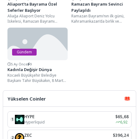
Aliaport’ta Bayrama Özel
Ramazan Bayramı Sevinci
Seferler Başlıyor
Paylaşıldı
Aliağa Aliaport Deniz Yolcu
Ramazan Bayramı’nın ilk günü,
İskelesi, Ramazan Bayramı
Kahramankazan’da birlik ve
boyunca gerçekleştirilecek özel
beraberlik ruhunu yansıtan
seferlerle kapılarını ziyaretçilerine
anlamlı bir programla başladı.
açıyor.Modern mimarisi,...
Milli...
Gündem
5 Ay Önce
9
Kadınla Değişir Dünya
Kocaeli Büyükşehir Belediye
Başkanı Tahir Büyükakın, 8 Mart
Dünya Kadınlar Günü kapsamında
düzenlenen “Kadınla Değişir...
Yükselen Coinler
HYPE
$65,68
1
Hyperliquid
6,92
ZEC
$396,24
2