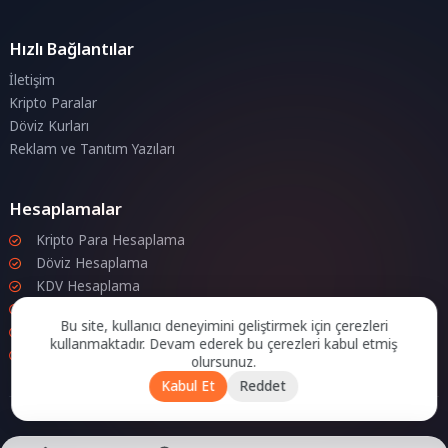
Hızlı Bağlantılar
İletişim
Kripto Paralar
Döviz Kurları
Reklam ve Tanıtım Yazıları
Hesaplamalar
Kripto Para Hesaplama
Döviz Hesaplama
KDV Hesaplama
İndirim Hesaplama
Bu site, kullanıcı deneyimini geliştirmek için çerezleri
Zam Hesaplama
kullanmaktadır. Devam ederek bu çerezleri kabul etmiş
Bileşik Hesaplama
olursunuz.
Kabul Et
Reddet