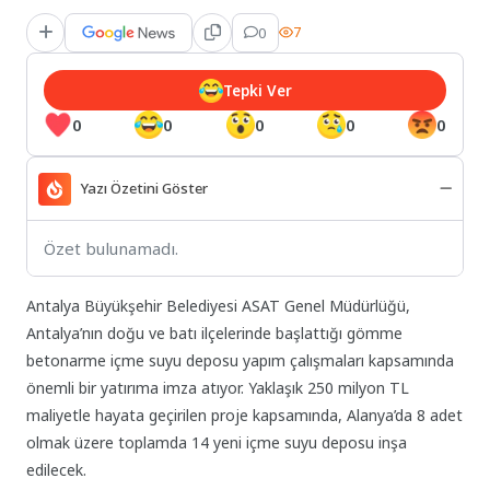
0
7
Tepki Ver
0
0
0
0
0
Yazı Özetini Göster
Özet bulunamadı.
Antalya Büyükşehir Belediyesi ASAT Genel Müdürlüğü,
Antalya’nın doğu ve batı ilçelerinde başlattığı gömme
betonarme içme suyu deposu yapım çalışmaları kapsamında
önemli bir yatırıma imza atıyor. Yaklaşık 250 milyon TL
maliyetle hayata geçirilen proje kapsamında, Alanya’da 8 adet
olmak üzere toplamda 14 yeni içme suyu deposu inşa
edilecek.