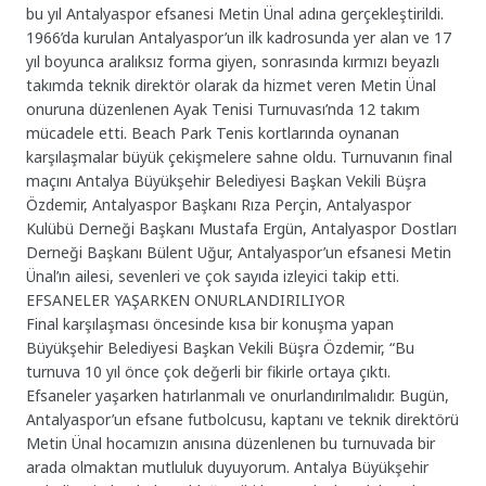
bu yıl Antalyaspor efsanesi Metin Ünal adına gerçekleştirildi.
1966’da kurulan Antalyaspor’un ilk kadrosunda yer alan ve 17
yıl boyunca aralıksız forma giyen, sonrasında kırmızı beyazlı
takımda teknik direktör olarak da hizmet veren Metin Ünal
onuruna düzenlenen Ayak Tenisi Turnuvası’nda 12 takım
mücadele etti. Beach Park Tenis kortlarında oynanan
karşılaşmalar büyük çekişmelere sahne oldu. Turnuvanın final
maçını Antalya Büyükşehir Belediyesi Başkan Vekili Büşra
Özdemir, Antalyaspor Başkanı Rıza Perçin, Antalyaspor
Kulübü Derneği Başkanı Mustafa Ergün, Antalyaspor Dostları
Derneği Başkanı Bülent Uğur, Antalyaspor’un efsanesi Metin
Ünal’ın ailesi, sevenleri ve çok sayıda izleyici takip etti.
EFSANELER YAŞARKEN ONURLANDIRILIYOR
Final karşılaşması öncesinde kısa bir konuşma yapan
Büyükşehir Belediyesi Başkan Vekili Büşra Özdemir, “Bu
turnuva 10 yıl önce çok değerli bir fikirle ortaya çıktı.
Efsaneler yaşarken hatırlanmalı ve onurlandırılmalıdır. Bugün,
Antalyaspor’un efsane futbolcusu, kaptanı ve teknik direktörü
Metin Ünal hocamızın anısına düzenlenen bu turnuvada bir
arada olmaktan mutluluk duyuyorum. Antalya Büyükşehir