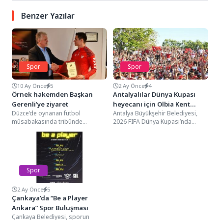
Benzer Yazılar
Spor
Spor
10 Ay Önce
5
2 Ay Önce
4
Örnek hakemden Başkan
Antalyalılar Dünya Kupası
Gerenli’ye ziyaret
heyecanı için Olbia Kent
Düzce’de oynanan futbol
Antalya Büyükşehir Belediyesi,
Meydanı’nda buluştu
müsabakasında tribünde
2026 FIFA Dünya Kupası’nda
rahatsızlanan taraftar için maçı
Türkiye A Milli Futbol Takımımızın
durdurup sağlık ekiplerini
Avustralya ile oynadığı...
yönlendiren ve bu...
Spor
2 Ay Önce
5
Çankaya’da “Be a Player
Ankara” Spor Buluşması
Çankaya Belediyesi, sporun