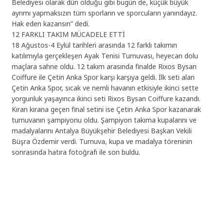
Belediyesi olarak dün olduğu gibi bugün de, küçük büyük
ayrımı yapmaksızın tüm sporların ve sporcuların yanındayız.
Hak eden kazansın” dedi.
12 FARKLI TAKIM MÜCADELE ETTİ
18 Ağustos-4 Eylül tarihleri arasında 12 farklı takımın
katılımıyla gerçekleşen Ayak Tenisi Turnuvası, heyecan dolu
maçlara sahne oldu. 12 takım arasında finalde Rixos Bysan
Coiffure ile Çetin Anka Spor karşı karşıya geldi. İlk seti alan
Çetin Anka Spor, sıcak ve nemli havanın etkisiyle ikinci sette
yorgunluk yaşayınca ikinci seti Rixos Bysan Coiffure kazandı.
Kıran kırana geçen final setini ise Çetin Anka Spor kazanarak
turnuvanın şampiyonu oldu. Şampiyon takıma kupalarını ve
madalyalarını Antalya Büyükşehir Belediyesi Başkan Vekili
Büşra Özdemir verdi. Turnuva, kupa ve madalya töreninin
sonrasında hatıra fotoğrafı ile son buldu.