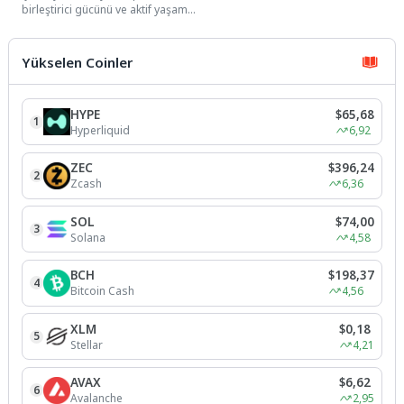
birleştirici gücünü ve aktif yaşam
kültürünü destekleyen önemli bir
organizasyona katkı sunuyor....
Yükselen Coinler
HYPE
$65,68
1
Hyperliquid
6,92
ZEC
$396,24
2
Zcash
6,36
SOL
$74,00
3
Solana
4,58
BCH
$198,37
4
Bitcoin Cash
4,56
XLM
$0,18
5
Stellar
4,21
AVAX
$6,62
6
Avalanche
2,95