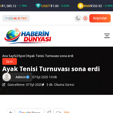
Skip
,585.12
USDT
$1.00
BNB
$553.92
1.79%
0.02%
0.99%
to
content
Kriptolar
USD
46.73 TRY
Ana Sayfa
Spor
Ayak Tenisi Turnuvası sona erdi
Spor
Ayak Tenisi Turnuvası sona erdi
Admin
07 Eyl 2025 10:08
Güncelleme: 07 Eyl 2025
3 dk. Okuma Süresi
0
6