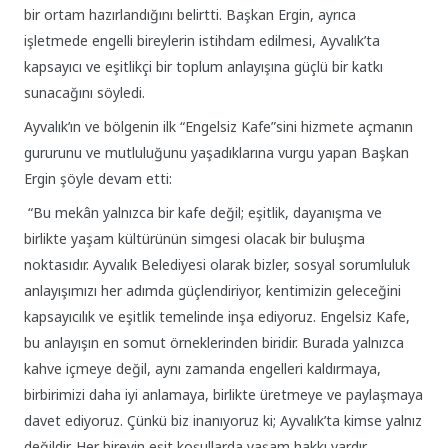
bir ortam hazırlandığını belirtti. Başkan Ergin, ayrıca
işletmede engelli bireylerin istihdam edilmesi, Ayvalık’ta
kapsayıcı ve eşitlikçi bir toplum anlayışına güçlü bir katkı
sunacağını söyledi.
Ayvalık’ın ve bölgenin ilk “Engelsiz Kafe”sini hizmete açmanın
gururunu ve mutluluğunu yaşadıklarına vurgu yapan Başkan
Ergin şöyle devam etti:
“Bu mekân yalnızca bir kafe değil; eşitlik, dayanışma ve
birlikte yaşam kültürünün simgesi olacak bir buluşma
noktasıdır. Ayvalık Belediyesi olarak bizler, sosyal sorumluluk
anlayışımızı her adımda güçlendiriyor, kentimizin geleceğini
kapsayıcılık ve eşitlik temelinde inşa ediyoruz. Engelsiz Kafe,
bu anlayışın en somut örneklerinden biridir. Burada yalnızca
kahve içmeye değil, aynı zamanda engelleri kaldırmaya,
birbirimizi daha iyi anlamaya, birlikte üretmeye ve paylaşmaya
davet ediyoruz. Çünkü biz inanıyoruz ki; Ayvalık’ta kimse yalnız
değildir. Her bireyin eşit koşullarda yaşam hakkı vardır.