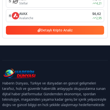
5
Stellar
4,21
AVAX
$6,62
6
Avalanche
2,95
Detaylı Kripto Analiz
Haberin Dünyası, Türkiye ve dünyadan en güncel gelişmeleri
tarafsız, hızlı ve güvenilir habercilik anlayışıyla okuyucularına sunan
dijital haber platformudur. Gündemden ekonomiye, spordan
teknolojiye, magazinden yaşama kadar geniş bir içerik yelpazesiyle
doğru ve güncel bilgiyi en hızlı şekilde ulaştırmayı hedeflemektedir.