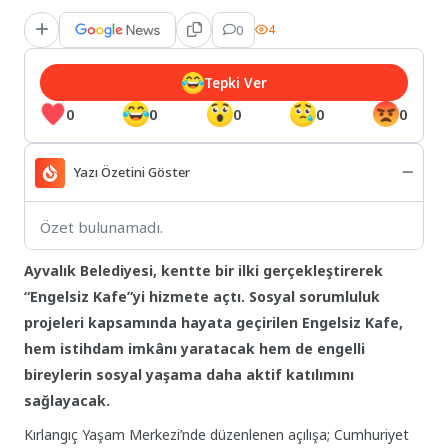
0
4
Tepki Ver
0
0
0
0
0
Yazı Özetini Göster
Özet bulunamadı.
Ayvalık Belediyesi, kentte bir ilki gerçekleştirerek
“Engelsiz Kafe”yi hizmete açtı. Sosyal sorumluluk
projeleri kapsamında hayata geçirilen Engelsiz Kafe,
hem istihdam imkânı yaratacak hem de engelli
bireylerin sosyal yaşama daha aktif katılımını
sağlayacak.
Kırlangıç Yaşam Merkezi’nde düzenlenen açılışa; Cumhuriyet