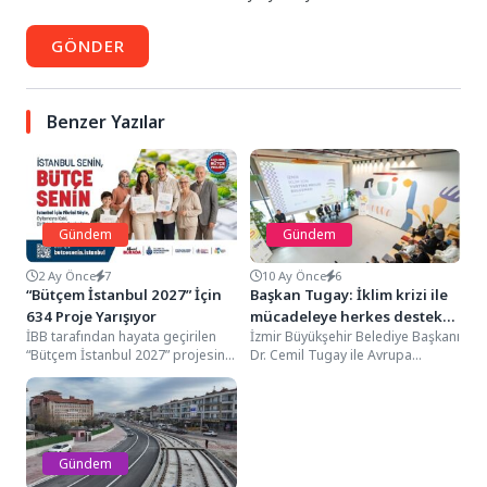
GÖNDER
Benzer Yazılar
Gündem
Gündem
2 Ay Önce
7
10 Ay Önce
6
“Bütçem İstanbul 2027” İçin
Başkan Tugay: İklim krizi ile
634 Proje Yarışıyor
mücadeleye herkes destek
İBB tarafından hayata geçirilen
İzmir Büyükşehir Belediye Başkanı
vermeli
“Bütçem İstanbul 2027” projesine
Dr. Cemil Tugay ile Avrupa
İstanbullular bu yıl da yoğun ilgi
Komisyonu Çevre Genel
gösterdi....
Müdürlüğü Genel Müdür...
Gündem