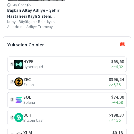
8 Ay Önce
6
Başkan Altay Adliye – Şehir
Hastanesi Raylı Sistem
Konya Büyükşehir Belediyesi,
Bağlantısında Çalışmaların
Alaaddin – Adliye Tramvay
Sona Yaklaştığını Açıkladı
Hattı’nı Şehir Hastanesi’ne
bağlayacak 1.4 kilometrelik
bağlantı hattında...
Yükselen Coinler
HYPE
$65,68
1
Hyperliquid
6,92
ZEC
$396,24
2
Zcash
6,36
SOL
$74,00
3
Solana
4,58
BCH
$198,37
4
Bitcoin Cash
4,56
XLM
$0,18