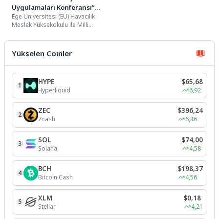
Uygulamaları Konferansı”
Ege Üniversitesi (EÜ) Havacılık
havacılık sektörünü bir araya
Meslek Yüksekokulu ile Milli
getirecek
Savunma Üniversitesi (MSÜ) Hava
Astsubay Meslek Yüksekokulu...
Yükselen Coinler
HYPE
$65,68
1
Hyperliquid
6,92
ZEC
$396,24
2
Zcash
6,36
SOL
$74,00
3
Solana
4,58
BCH
$198,37
4
Bitcoin Cash
4,56
XLM
$0,18
5
Stellar
4,21