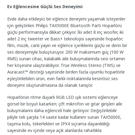
Ev Eğlencesine Güçlü Ses Deneyimi
Evde daha etkileyici bir eğlence deneyimi yaşamak isteyenler
için geliştirilen Philips TAX5000E Bluetooth Parti Hoparlörü
güçlü performansıyla dikkat çekiyor. İki adet 8 inç woofer, iki
adet 2 inç tweeter ve Bass+ teknolojisi sayesinde hoparlör;
film, müzik, canlı yayın ve eğlence içeriklerini güçlü ve derin bir
ses deneyimiyle buluşturuyor. 200 W maksimum güç (100 W
RMS) sunan cihaz, kalabalık aile buluşmalarında sesi ortamın
her köşesine ulaştırabiliyor. True Wireless Stereo (TWS) ve
Auracast™ desteği sayesinde birden fazla uyumlu hoparlörle
eşleştirilebilen ürün, evin farklı noktalarında kesintisiz ses
deneyimi oluşturulmasına da olanak tanıyor.
Hoparlörün ritme duyarlı RGB LED ışık sistemi eğlenceye
görsel bir boyut katarken; çift mikrofon ve gitar girişleri aile
buluşmalarını daha eğlenceli hale getiriyor. Değiştirilebilir
piliyle tek şarjda 14 saate kadar kullanım sunan TAX5000E,
taşıma kolu, tekerlekleri ve IPX4 sıçrama dayanıklılığı
sayesinde ev içinde veya açık alanlarda rahatlıkla