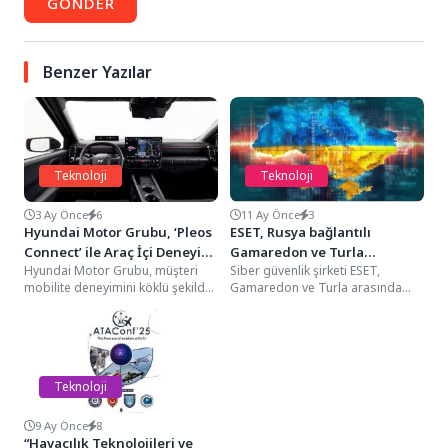
GÖNDER
Benzer Yazılar
Teknoloji
Teknoloji
3 Ay Önce
6
11 Ay Önce
3
Hyundai Motor Grubu, ‘Pleos
ESET, Rusya bağlantılı
Connect’ ile Araç İçi Deneyimi
Gamaredon ve Turla
Hyundai Motor Grubu, müşteri
Siber güvenlik şirketi ESET,
Yeniden Tanımlıyor
arasındaki ilk iş birliğini
mobilite deneyimini köklü şekilde
Gamaredon ve Turla arasında
ortaya çıkardı
dönüştürmek üzere geliştirilen
bilinen ilk iş birliği vakalarını
yeni nesil araç içi...
ortaya çıkardı....
Teknoloji
9 Ay Önce
8
“Havacılık Teknolojileri ve