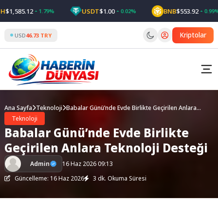
Skip
1,585.12
USDT
$1.00
BNB
$553.92
1.79%
0.02%
0.99%
to
content
Kriptolar
USD
46.73 TRY
Ana Sayfa
Teknoloji
Babalar Günü’nde Evde Birlikte Geçirilen Anlara
Teknoloji Desteği
Teknoloji
Babalar Günü’nde Evde Birlikte
Geçirilen Anlara Teknoloji Desteği
Admin
16 Haz 2026 09:13
Güncelleme: 16 Haz 2026
3 dk. Okuma Süresi