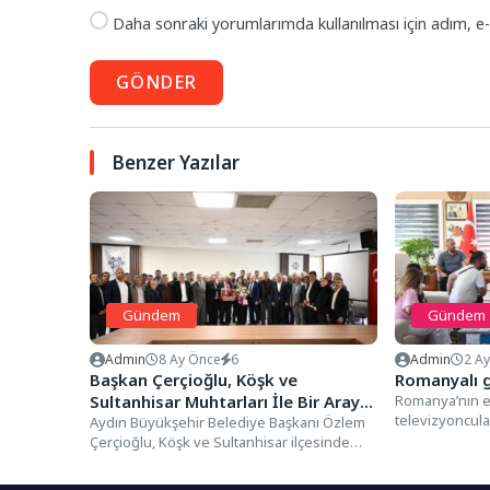
Daha sonraki yorumlarımda kullanılması için adım, e-
GÖNDER
Benzer Yazılar
Gündem
Gündem
Admin
8 Ay Önce
6
Admin
2 A
Başkan Çerçioğlu, Köşk ve
Romanyalı g
Sultanhisar Muhtarları İle Bir Araya
Romanya’nın en
televizyoncular
Geldi
Aydın Büyükşehir Belediye Başkanı Özlem
kapsamında K
Çerçioğlu, Köşk ve Sultanhisar ilçesinde
Yardımcısı Semi
görevlerini sürdüren muhtarlar ile bir...