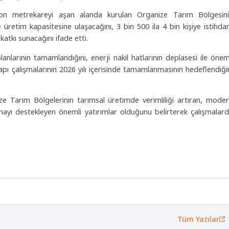
 metrekareyi aşan alanda kurulan Organize Tarım Bölgesin
üretim kapasitesine ulaşacağını, 3 bin 500 ila 4 bin kişiye istihd
katkı sunacağını ifade etti.
nlarının tamamlandığını, enerji nakil hatlarının deplasesi ile önem
ltyapı çalışmalarının 2026 yılı içerisinde tamamlanmasının hedeflendiği
 Tarım Bölgelerinin tarımsal üretimde verimliliği artıran, mode
kınmayı destekleyen önemli yatırımlar olduğunu belirterek çalışmalar
Tüm Yazılar