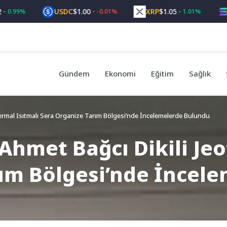
USDC
$1.00
XRP
$1.05
SOL
$
9%
-0.01%
1.01%
Gündem
Ekonomi
Eğitim
Sağlık
termal Isıtmalı Sera Organize Tarım Bölgesi’nde İncelemelerde Bulundu
Ahmet Bağcı Dikili Jeo
rım Bölgesi’nde İncel