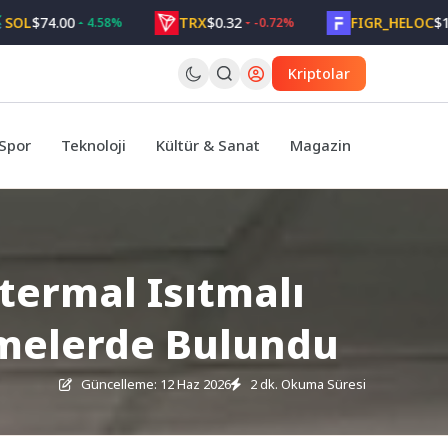
74.00
TRX
$0.32
FIGR_HELOC
$1.05
4.58%
-0.72%
Kriptolar
Spor
Teknoloji
Kültür & Sanat
Magazin
termal Isıtmalı
emelerde Bulundu
Güncelleme: 12 Haz 2026
2 dk. Okuma Süresi