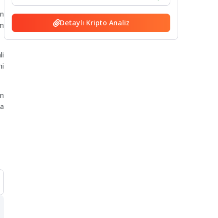
in
Detaylı Kripto Analiz
am
li
ni
rn
da