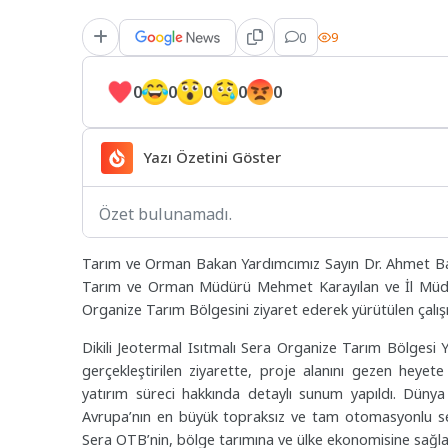
0
9
0
0
0
0
0
Yazı Özetini Göster
Özet bulunamadı.
Tarım ve Orman Bakan Yardımcımız Sayın Dr. Ahmet Ba
Tarım ve Orman Müdürü Mehmet Karayılan ve İl Müdürü
Organize Tarım Bölgesini ziyaret ederek yürütülen çalış
Dikili Jeotermal Isıtmalı Sera Organize Tarım Bölgesi
gerçekleştirilen ziyarette, proje alanını gezen heye
yatırım süreci hakkında detaylı sunum yapıldı. Düny
Avrupa’nın en büyük topraksız ve tam otomasyonlu ser
Sera OTB’nin, bölge tarımına ve ülke ekonomisine sağlay