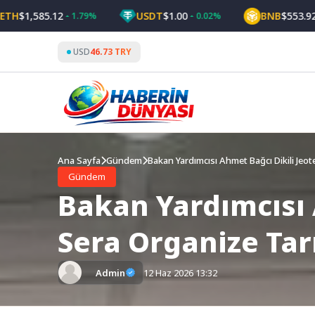
Skip
1,585.12
USDT
$1.00
BNB
$553.92
1.79%
0.02%
0.9
to
content
USD
46.73 TRY
Ana Sayfa
Gündem
Bakan Yardımcısı Ahmet Bağcı Dikili Jeo
Gündem
Bakan Yardımcısı 
Sera Organize Ta
Admin
12 Haz 2026 13:32