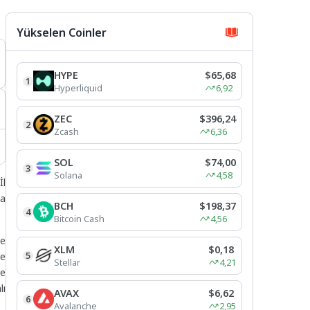
Yükselen Coinler
HYPE
$65,68
1
Hyperliquid
6,92
ZEC
$396,24
2
Zcash
6,36
SOL
$74,00
3
Solana
4,58
İl
ra
BCH
$198,37
4
Bitcoin Cash
4,56
de
XLM
$0,18
5
ve
Stellar
4,21
ve
lı
AVAX
$6,62
6
Avalanche
2,95