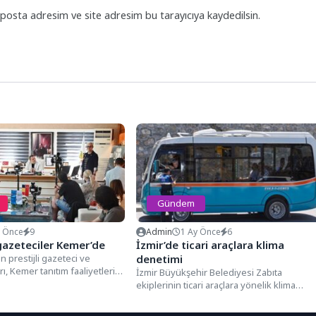
posta adresim ve site adresim bu tarayıcıya kaydedilsin.
Gündem
y Önce
9
Admin
1 Ay Önce
6
azeteciler Kemer’de
İzmir’de ticari araçlara klima
 prestijli gazeteci ve
denetimi
ı, Kemer tanıtım faaliyetleri
İzmir Büyükşehir Belediyesi Zabıta
emer Belediye Başkan
ekiplerinin ticari araçlara yönelik klima
h...
denetimlerinde ilk 20 dakikada 30
sürücüye...