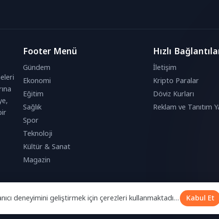
Footer Menü
Hızlı Bağlantıla
Gündem
İletişim
eleri
Ekonomi
Kripto Paralar
rına
Eğitim
Döviz Kurları
ye,
Sağlık
Reklam ve Tanıtım Ya
ir
Spor
Teknoloji
Kültür & Sanat
Magazin
anıcı deneyimini geliştirmek için çerezleri kullanmaktadır.
Kabul Et
k bu çerezleri kabul etmiş olursunuz.