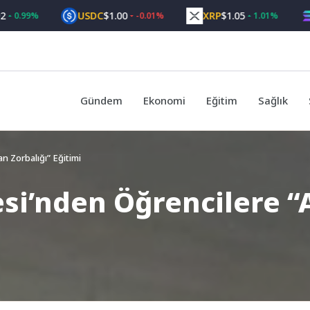
USDC
$1.00
XRP
$1.05
SO
99%
-0.01%
1.01%
Gündem
Ekonomi
Eğitim
Sağlık
n Zorbalığı” Eğitimi
si’nden Öğrencilere “