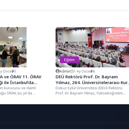
Eğitim
Ay Önce
5
Admin
1 Ay Önce
8
VA ve ÖRAV 11. ÖRAV
DEÜ Rektörü Prof. Dr. Bayram
ği ile İstanbul’da
Yılmaz, 264. Üniversitelerarası Kur
rle Buluştu
nın kurucusu ve daimî
Toplantısı’na Katıldı
Dokuz Eylül Üniversitesi (DEÜ) Rektörü
uğu ÖRAV, bu yıl da
Prof. Dr. Bayram Yılmaz, Yükseköğretim
mesleki ve kişisel...
Kurulu (YÖK) Başkanlığında gerçekleştirile
264....