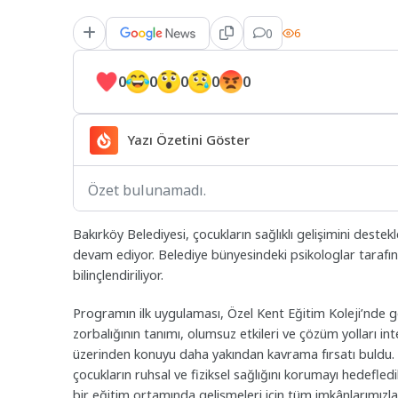
0
6
0
0
0
0
0
Yazı Özetini Göster
Özet bulunamadı.
Bakırköy Belediyesi, çocukların sağlıklı gelişimini deste
devam ediyor. Belediye bünyesindeki psikologlar tarafı
bilinçlendiriliyor.
Programın ilk uygulaması, Özel Kent Eğitim Koleji’nde ge
zorbalığının tanımı, olumsuz etkileri ve çözüm yolları int
üzerinden konuyu daha yakından kavrama fırsatı buldu. 
çocukların ruhsal ve fiziksel sağlığını korumayı hedefledikl
bir eğitim ortamında gelişmeleri için tüm imkânlarımızla 