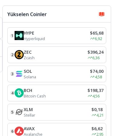
Yükselen Coinler
HYPE
$65,68
1
Hyperliquid
6,92
ZEC
$396,24
2
Zcash
6,36
SOL
$74,00
3
Solana
4,58
BCH
$198,37
4
Bitcoin Cash
4,56
XLM
$0,18
5
Stellar
4,21
AVAX
$6,62
6
Avalanche
2,95