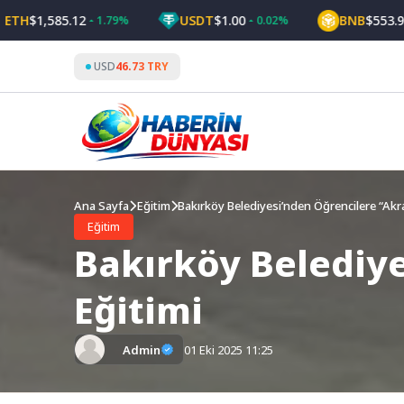
Skip
$1,585.12
USDT
$1.00
BNB
$553.92
1.79%
0.02%
0.
to
content
USD
46.73 TRY
Ana Sayfa
Eğitim
Bakırköy Belediyesi’nden Öğrencilere “Akra
Eğitim
Bakırköy Belediye
Eğitimi
Admin
01 Eki 2025 11:25