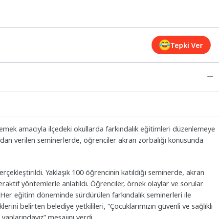
Tepki Ver
klemek amacıyla ilçedeki okullarda farkındalık eğitimleri düzenlemeye
ndan verilen seminerlerde, öğrenciler akran zorbalığı konusunda
rçekleştirildi. Yaklaşık 100 öğrencinin katıldığı seminerde, akran
eraktif yöntemlerle anlatıldı. Öğrenciler, örnek olaylar ve sorular
Her eğitim döneminde sürdürülen farkındalık seminerleri ile
erini belirten belediye yetkilileri, “Çocuklarımızın güvenli ve sağlıklı
yanlarındayız” mesajını verdi.