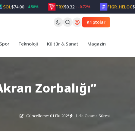
L
$74.00
TRX
$0.32
FIGR_HELOC
$1.05
4.58%
-0.72%
Kriptolar
Spor
Teknoloji
Kültür & Sanat
Magazin
Akran Zorbalığı”
Güncelleme: 01 Eki 2025
1 dk. Okuma Süresi