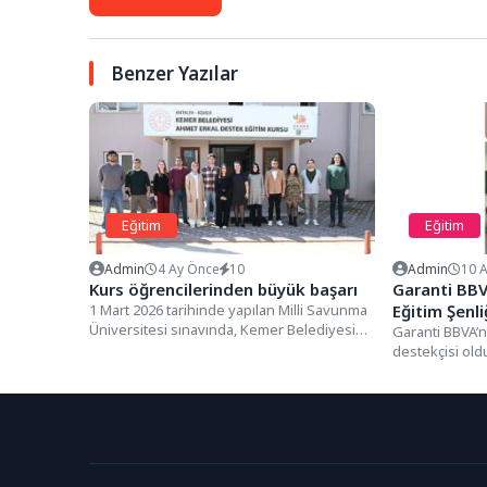
Benzer Yazılar
Eğitim
Eğitim
Admin
4 Ay Önce
10
Admin
10 
Kurs öğrencilerinden büyük başarı
Garanti BB
1 Mart 2026 tarihinde yapılan Milli Savunma
Eğitim Şenli
Üniversitesi sınavında, Kemer Belediyesi
Öğretmenle
Garanti BBVA’
Ahmet Erkal Destek Eğitim...
destekçisi old
öğretmenlerin 