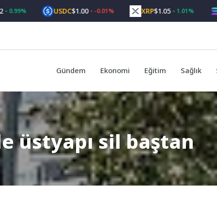
USDC
$1.00
XRP
$1.05
SOL
$
9%
-0.01%
1.01%
Gündem
Ekonomi
Eğitim
Sağlık
e üstyapı sil baştan