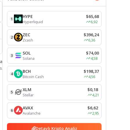
HYPE
$65,68
1
Hyperliquid
6,92
ZEC
$396,24
2
Zcash
6,36
SOL
$74,00
3
Solana
4,58
na
ı.
BCH
$198,37
4
Bitcoin Cash
4,56
XLM
$0,18
5
Stellar
4,21
AVAX
$6,62
6
Avalanche
2,95
Detaylı Kripto Analiz