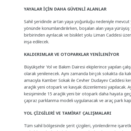
YAYALAR İÇİN DAHA GÜVENLİ ALANLAR
Sahil şeridinde artan yaya yoğunluğu nedeniyle mevcut yü
yönünde konumlandırılırken, boşalan alan yaya yürüyüş y
birbirinden ayrılacak ve bisiklet yolu Liman Caddesi üz
inşa edilecek.
KALDIRIMLAR VE OTOPARKLAR YENİLENİYOR
Büyükşehir Yol ve Bakım Dairesi ekiplerince yapılan çal
olarak yenilenecek. Aynı zamanda birçok sokakta da kal
amacıyla Kamber Sokak ile Cevher Dudayev Caddesi kes
araçlık yeni otopark ve kavşak düzenlemesi yapılacak. 
kesişiminde 15 araçlık yeni bir otopark daha hayata ge
çapraz parklanma modeli uygulanacak ve araç park kapas
YOL ÇİZGİLERİ VE TAMİRAT ÇALIŞMALARI
Tüm sahil bölgesinde şerit çizgileri, yönlendirme işaretl