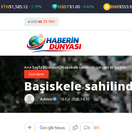
Skip
,585.12
USDT
$1.00
BNB
$553.92
1.79%
0.02%
0.9
to
content
USD
46.73 TRY
Ana Sayfa
Gündem
Başiskele sahilinde üstyapı sil baştan
Gündem
Başiskele sahilind
Admin
16 Eyl 2025 14:30
0
5