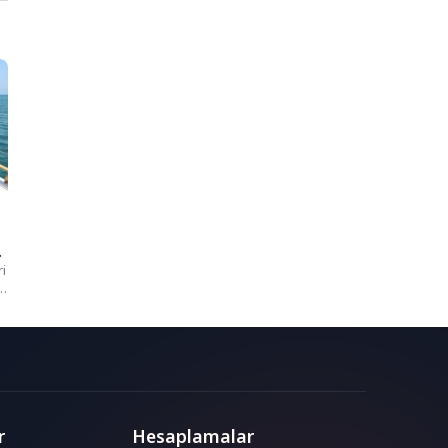
i
r
Hesaplamalar