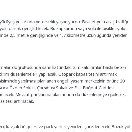
rüyüş yollarında yetersizlik yaşanıyordu. Bisiklet yolu araç trafiği
olu olarak genişletilecek. Bu kapsamda yaya yolu ile bisiklet yolu
erinde 2,5 metre genişliğinde ve 1,7 kilometre uzunluğunda yeniden
ışmalar doğrultusunda sahil hattındaki tüm kaldırımlar baskı beton
dırım düzenlemeleri yapılacak. Otopark kapasitesini artırmak
işiminde yapılması planlanan engelli yaşam merkezinin önüne 20
Ayrıca Özden Sokak, Çarşıbaşı Sokak ve Eski Bağdat Caddesi
çirilecek. Mevcut parklanma alanlarında da düzenlemeye gidilerek,
itesi artırılacak.
eri, kavşak bölgeleri ve park yerleri yeniden işaretlenecek. Bozuk yol