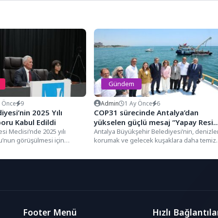
Gündem
y Önce
9
Admin
1 Ay Önce
6
iyesi’nin 2025 Yılı
COP31 sürecinde Antalya’dan
oru Kabul Edildi
yükselen güçlü mesaj “Yapay Resif
si Meclisi’nde 2025 yılı
Projesi”
Antalya Büyükşehir Belediyesi’nin, denizler
u’nun görüşülmesi için
korumak ve gelecek kuşaklara daha temiz
eşim, Meclis Başkan Vekili...
bir çevre sunmak amacıyla başlattığı...
Footer Menü
Hızlı Bağlantıla