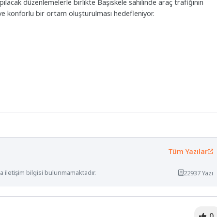
pılacak düzenlemelerle birlikte Başiskele sahilinde araç trafiğinin
 ve konforlu bir ortam oluşturulması hedefleniyor.
Tüm Yazılar
 iletişim bilgisi bulunmamaktadır.
22937 Yazı
0