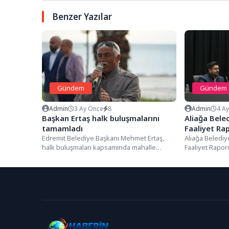
Benzer Yazılar
Gündem
Gündem
Admin
3 Ay Önce
8
Admin
4 A
Başkan Ertaş halk buluşmalarını
Aliağa Beled
tamamladı
Faaliyet Rap
Edremit Belediye Başkanı Mehmet Ertaş,
Aliağa Belediye
halk buluşmaları kapsamında mahalle
Faaliyet Rapor
ziyaretlerini tamamladı. Başkan Ertaş,
yapılan 2. Birl
katılımcı ve...