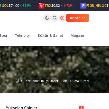
74.00
TRX
$0.32
FIGR_HELOC
$1.05
4.58%
-0.72%
2
Kriptolar
Spor
Teknoloji
Kültür & Sanat
Magazin
Güncelleme: 16 Eyl 2025
3 dk. Okuma Süresi
Yükselen Coinler