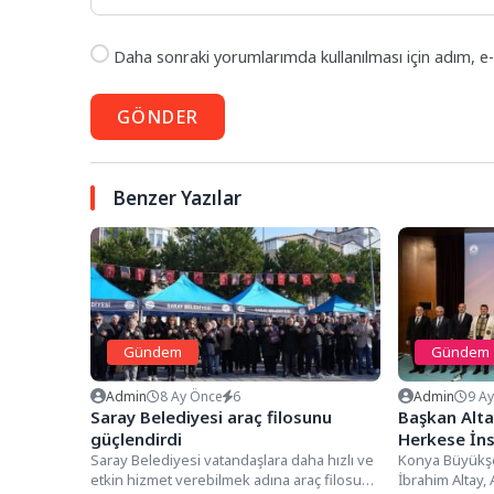
Daha sonraki yorumlarımda kullanılması için adım, e-
GÖNDER
Benzer Yazılar
Gündem
Gündem
Admin
8 Ay Önce
6
Admin
9 A
Saray Belediyesi araç filosunu
Başkan Alta
güçlendirdi
Herkese İn
Saray Belediyesi vatandaşlara daha hızlı ve
Zorundayız
Konya Büyükşe
etkin hizmet verebilmek adına araç filosuna
İbrahim Altay,