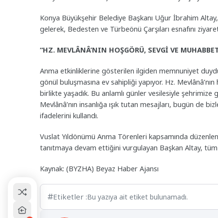
Konya Büyükşehir Belediye Başkanı Uğur İbrahim Altay, Şe
gelerek, Bedesten ve Türbeönü Çarşıları esnafını ziyaret
“HZ. MEVLÂNÂ’NIN HOŞGÖRÜ, SEVGİ VE MUHABBET
Anma etkinliklerine gösterilen ilgiden memnuniyet duyd
gönül buluşmasına ev sahipliği yapıyor. Hz. Mevlânâ’nın
birlikte yaşadık. Bu anlamlı günler vesilesiyle şehrimiz
Mevlânâ’nın insanlığa ışık tutan mesajları, bugün de bizl
ifadelerini kullandı.
Vuslat Yıldönümü Anma Törenleri kapsamında düzenlenen 
tanıtmaya devam ettiğini vurgulayan Başkan Altay, tüm 
Kaynak: (BYZHA) Beyaz Haber Ajansı
Etiketler :
Bu yazıya ait etiket bulunamadı.