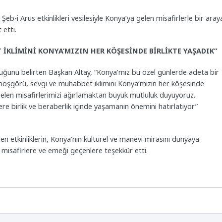
b-i Arus etkinlikleri vesilesiyle Konya’ya gelen misafirlerle bir aray
 etti.
 İKLİMİNİ KONYA’MIZIN HER KÖŞESİNDE BİRLİKTE YAŞADIK”
uğunu belirten Başkan Altay, “Konya’mız bu özel günlerde adeta bir
 hoşgörü, sevgi ve muhabbet iklimini Konya’mızın her köşesinde
e gelen misafirlerimizi ağırlamaktan büyük mutluluk duyuyoruz.
ere birlik ve beraberlik içinde yaşamanın önemini hatırlatıyor”
etkinliklerin, Konya’nın kültürel ve manevi mirasını dünyaya
misafirlere ve emeği geçenlere teşekkür etti.