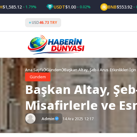
Skip
85.12
USDT
$1.00
BNB
$553.92
1.79%
0.02%
0.99%
to
content
USD
46.73 TRY
Ana Sayfa
Gündem
Başkan Altay, Şeb-i Arus Etkinlikleri İçi
Gündem
Başkan Altay, Şeb-
Misafirlerle ve Es
Admin
14 Ara 2025 12:17