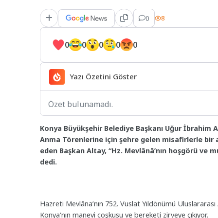
0
8
0
0
0
0
0
Yazı Özetini Göster
Özet bulunamadı.
Konya Büyükşehir Belediye Başkanı Uğur İbrahim Al
Anma Törenlerine için şehre gelen misafirlerle bir 
eden Başkan Altay, “Hz. Mevlânâ’nın hoşgörü ve mu
dedi.
Hazreti Mevlâna’nın 752. Vuslat Yıldönümü Uluslararası 
Konya’nın manevi coşkusu ve bereketi zirveye çıkıyor.