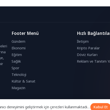
 Özdemir Göktaş’ın...
görevinde bulunan Reşat Leblebicioğlu’nu
adını Karşıyaka’da yaşatacak....
Footer Menü
Hızlı Bağlantıla
Gündem
İletişim
eleri
Ekonomi
Kripto Paralar
rına
Eğitim
Döviz Kurları
ye,
Sağlık
Reklam ve Tanıtım Ya
ir
Spor
Teknoloji
Kültür & Sanat
Magazin
anıcı deneyimini geliştirmek için çerezleri kullanmaktadır.
Kabul Et