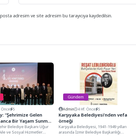
posta adresim ve site adresim bu tarayıcıya kaydedilsin.
Gündem
y Önce
5
Admin
4 Hf. Önce
5
y: “Şehrimize Gelen
Karşıyaka Belediyesi’nden vefa
sanca Bir Yaşam Sunmak
örneği
”
hir Belediye Başkanı Uğur
Karşıyaka Belediyesi, 1941-1949 yılları
 Aile ve Sosyal Hizmetler
arasında İzmir Belediye Başkanlığı