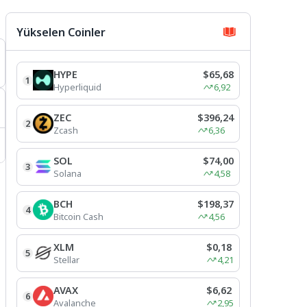
Yükselen Coinler
HYPE
$65,68
1
Hyperliquid
6,92
ZEC
$396,24
2
Zcash
6,36
SOL
$74,00
3
Solana
4,58
t
BCH
$198,37
4
Bitcoin Cash
4,56
XLM
$0,18
5
Stellar
4,21
AVAX
$6,62
6
Avalanche
2,95