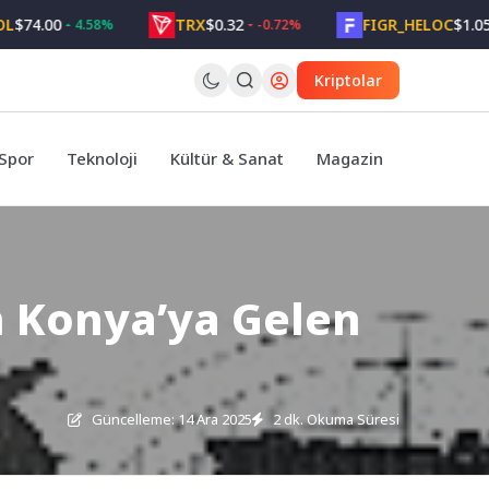
.00
TRX
$0.32
FIGR_HELOC
$1.05
4.58%
-0.72%
2.6
Kriptolar
Spor
Teknoloji
Kültür & Sanat
Magazin
in Konya’ya Gelen
Güncelleme: 14 Ara 2025
2 dk. Okuma Süresi