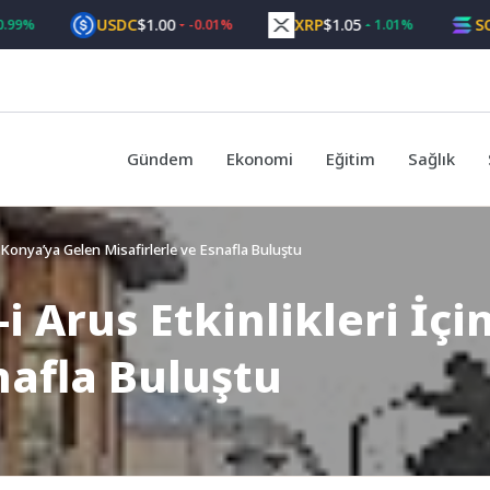
USDC
$1.00
XRP
$1.05
SOL
$74
-0.01%
1.01%
Gündem
Ekonomi
Eğitim
Sağlık
n Konya’ya Gelen Misafirlerle ve Esnafla Buluştu
i Arus Etkinlikleri İç
nafla Buluştu