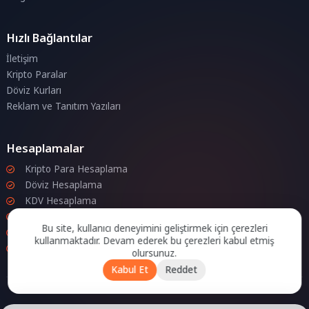
Hızlı Bağlantılar
İletişim
Kripto Paralar
Döviz Kurları
Reklam ve Tanıtım Yazıları
Hesaplamalar
Kripto Para Hesaplama
Döviz Hesaplama
KDV Hesaplama
İndirim Hesaplama
Bu site, kullanıcı deneyimini geliştirmek için çerezleri
Zam Hesaplama
kullanmaktadır. Devam ederek bu çerezleri kabul etmiş
Bileşik Hesaplama
olursunuz.
Kabul Et
Reddet