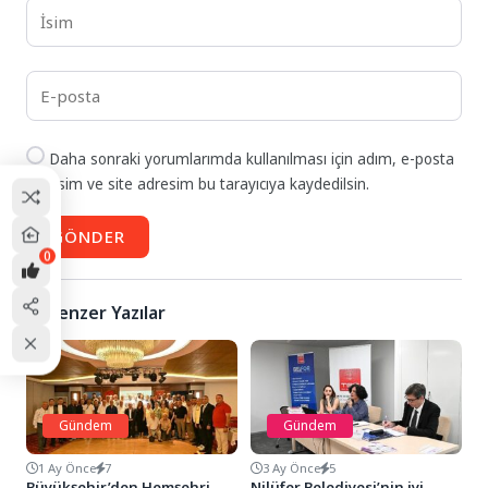
Daha sonraki yorumlarımda kullanılması için adım, e-posta
adresim ve site adresim bu tarayıcıya kaydedilsin.
GÖNDER
0
Benzer Yazılar
Gündem
Gündem
1 Ay Önce
7
3 Ay Önce
5
Büyükşehir’den Hemşehri
Nilüfer Belediyesi’nin iyi