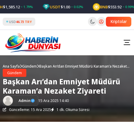
Skip
1,585.12
USDT
$1.00
BNB
$553.92
1.79%
0.02%
0.99%
to
content
Kriptolar
USD
46.73 TRY
Ana Sayfa
Gündem
Başkan Arı’dan Emniyet Müdürü Karaman’a Nezaket
Ziyareti
Gündem
Başkan Arı’dan Emniyet Müdürü
Karaman’a Nezaket Ziyareti
Admin
15 Ara 2025 14:40
Güncelleme: 15 Ara 2025
1 dk. Okuma Süresi