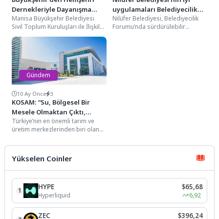
Dernekleriyle Dayanışma
uygulamaları Belediyecilik
Manisa Büyükşehir Belediyesi
Nilüfer Belediyesi, Belediyecilik
Buluşması
Forumu’nda
Sivil Toplum Kuruluşları ile İlişkiler
Forumu’nda sürdürülebilir
Daire Başkanlığı tarafından
kalkınma, sosyal belediyecilik,
hemşehri derneklerinin katılımıyla
kapsayıcı istihdam, kültürel
dayanışma...
dönüşüm, katılımcı yönetişim ve...
Gündem
10 Ay Önce
3
KOSAM: “Su, Bölgesel Bir
Mesele Olmaktan Çıktı,
Türkiye’nin en önemli tarım ve
Ulusal Strateji Konusu Oldu
üretim merkezlerinden biri olan
Konya Kapalı Havzası, son
yıllarda iklim...
Yükselen Coinler
HYPE
$65,68
1
Hyperliquid
6,92
ZEC
$396,24