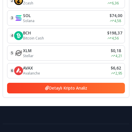
2
Zcash
6,36
SOL
$74,00
3
Solana
4,58
BCH
$198,37
4
Bitcoin Cash
4,56
XLM
$0,18
5
Stellar
4,21
AVAX
$6,62
6
Avalanche
2,95
Detaylı Kripto Analiz