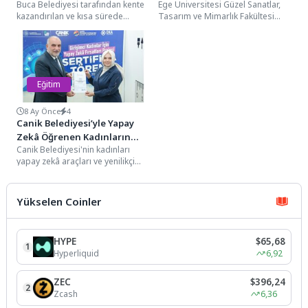
Buca Belediyesi tarafından kente
Ege Üniversitesi Güzel Sanatlar,
oldu
kazandırılan ve kısa sürede
Tasarım ve Mimarlık Fakültesi
vatandaşların uğrak noktası
(GSTMF) Görsel İletişim Tasarımı
haline gelen Cumhuriyet
Bölümü mezunu Elif...
Kütüphanesi,...
Eğitim
8 Ay Önce
4
Canik Belediyesi’yle Yapay
Zekâ Öğrenen Kadınların
Canik Belediyesi'nin kadınları
Sertifika Coşkusu
yapay zekâ araçları ve yenilikçi
teknolojilerle tanıştırdığı 'Girişimci
Kadınlar İçin Yapay Zekâ...
Yükselen Coinler
HYPE
$65,68
1
Hyperliquid
6,92
ZEC
$396,24
2
Zcash
6,36