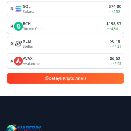
SOL
$74,00
3
Solana
4,58
BCH
$198,37
4
Bitcoin Cash
4,56
XLM
$0,18
5
Stellar
4,21
AVAX
$6,62
6
Avalanche
2,95
Detaylı Kripto Analiz