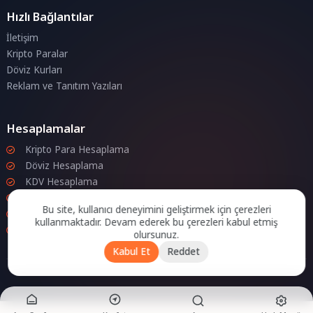
Hızlı Bağlantılar
İletişim
Kripto Paralar
Döviz Kurları
Reklam ve Tanıtım Yazıları
Hesaplamalar
Kripto Para Hesaplama
Döviz Hesaplama
KDV Hesaplama
İndirim Hesaplama
Bu site, kullanıcı deneyimini geliştirmek için çerezleri
Zam Hesaplama
kullanmaktadır. Devam ederek bu çerezleri kabul etmiş
Bileşik Hesaplama
olursunuz.
Kabul Et
Reddet