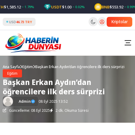
Skip
1,585.12
USDT
$1.00
BNB
$553.92
1.79%
0.02%
0.99%
to
content
Kriptolar
USD
46.73 TRY
Ana Sayfa
Eğitim
Başkan Erkan Aydın’dan öğrencilere ilk ders sürprizi
Eğitim
Başkan Erkan Aydın’dan
öğrencilere ilk ders sürprizi
Admin
08 Eyl 2025 13:52
Güncelleme: 08 Eyl 2025
2 dk. Okuma Süresi