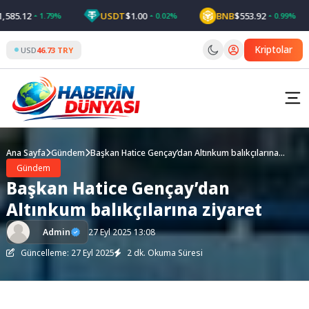
Skip
85.12
USDT
$1.00
BNB
$553.92
1.79%
0.02%
0.99%
to
content
Kriptolar
USD
46.73 TRY
Ana Sayfa
Gündem
Başkan Hatice Gençay’dan Altınkum balıkçılarına
ziyaret
Gündem
Başkan Hatice Gençay’dan
Altınkum balıkçılarına ziyaret
Admin
27 Eyl 2025 13:08
Güncelleme: 27 Eyl 2025
2 dk. Okuma Süresi