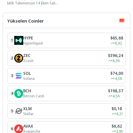
Milli Takımımızın 14 Ekim Salı
günü (yarın) Kocaeli Stadı'nda
Gürcistan ile...
Yükselen Coinler
HYPE
$65,68
1
Hyperliquid
6,92
ZEC
$396,24
2
Zcash
6,36
SOL
$74,00
3
Solana
4,58
BCH
$198,37
4
Bitcoin Cash
4,56
XLM
$0,18
5
Stellar
4,21
AVAX
$6,62
6
Avalanche
2,95