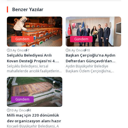
Benzer Yazılar
Gündem
Gündem
3 Ay Önce
7
6 Ay Önce
10
Selçuklu Belediyesi Arılı
Başkan Çerçioğlu’na Aydın
Kovan Desteği Projesi’ni 4.
Defterdarı Günçavdı’dan
Selçuklu Belediyesi, kırsal
Aydın Büyükşehir Belediye
Kez Düzenledi
Ziyaret
mahallelerde arıcılık faaliyetlerinin
Başkanı Özlem Çerçioğlu’na,
geliştirilmesi ve
Aydın Defterdarı Ahmet Günçavdı
sürdürülebilirliğinin artırılması
ile Grup Müdürleri Metin
amacıyla üreticilere desteğini
Özdemir,...
sürdürüyor. Belediye,...
Gündem
10 Ay Önce
8
Milli maç için 220 dönümlük
dev organizasyon alanı hazır
Kocaeli Büyükşehir Belediyesi, A