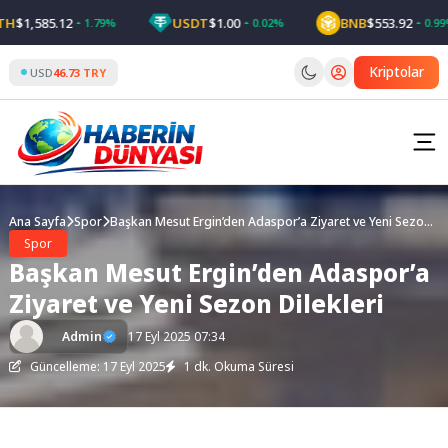
Skip
$1,585.12
USDT
$1.00
BNB
$553.92
1.79%
0.02%
0.99%
to
content
Kriptolar
USD
46.73 TRY
Ana Sayfa
Spor
Başkan Mesut Ergin’den Adaspor’a Ziyaret ve Yeni Sezon
Dilekleri
Spor
Başkan Mesut Ergin’den Adaspor’a
Ziyaret ve Yeni Sezon Dilekleri
Admin
17 Eyl 2025 07:34
Güncelleme: 17 Eyl 2025
1 dk. Okuma Süresi