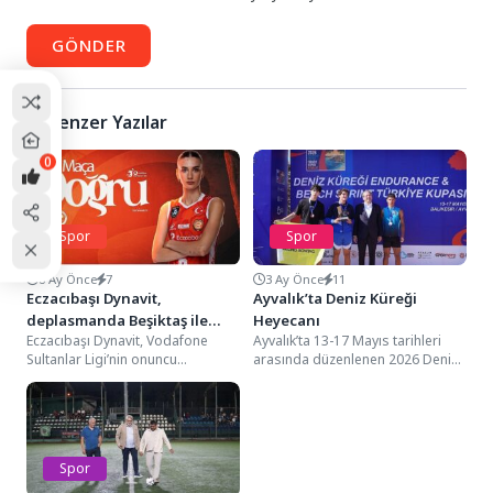
GÖNDER
Benzer Yazılar
0
Spor
Spor
8 Ay Önce
7
3 Ay Önce
11
Eczacıbaşı Dynavit,
Ayvalık’ta Deniz Küreği
deplasmanda Beşiktaş ile
Heyecanı
Eczacıbaşı Dynavit, Vodafone
Ayvalık’ta 13-17 Mayıs tarihleri
karşılaşacak
Sultanlar Ligi’nin onuncu
arasında düzenlenen 2026 Deniz
haftasında deplasmanda
Küreği Endurance ve Beach Sprint
Beşiktaş’a konuk olacak.
Türkiye Kupası...
Karşılaşma hazırlıklarına tüm
hızıyla...
Spor