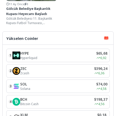
11 Ay Önce
9
Gölcük Belediye Başkanlık
Kupası Heyecanı Başladı
Gölcük Belediyesi 11. Başkanlık
Kupası Futbol Turnuvası,
Değirmendere Stadı’nda oynanan
maçla başladı.Bu yıl da büyük...
Yükselen Coinler
HYPE
$65,68
1
Hyperliquid
6,92
ZEC
$396,24
2
Zcash
6,36
SOL
$74,00
3
Solana
4,58
BCH
$198,37
4
Bitcoin Cash
4,56
XLM
$0,18