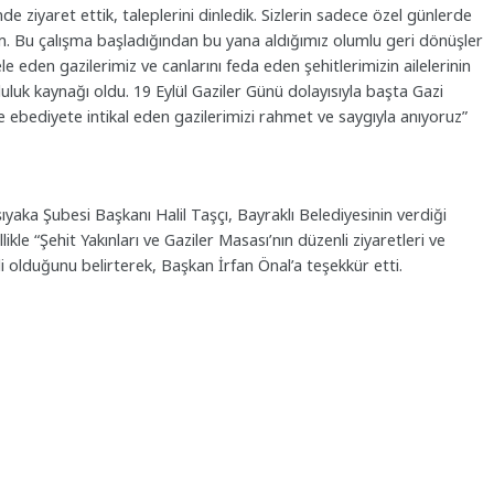
de ziyaret ettik, taleplerini dinledik. Sizlerin sadece özel günlerde
m. Bu çalışma başladığından bu yana aldığımız olumlu geri dönüşler
 eden gazilerimiz ve canlarını feda eden şehitlerimizin ailelerinin
uluk kaynağı oldu. 19 Eylül Gaziler Günü dolayısıyla başta Gazi
ebediyete intikal eden gazilerimizi rahmet ve saygıyla anıyoruz”
ıyaka Şubesi Başkanı Halil Taşçı, Bayraklı Belediyesinin verdiği
kle “Şehit Yakınları ve Gaziler Masası’nın düzenli ziyaretleri ve
rli olduğunu belirterek, Başkan İrfan Önal’a teşekkür etti.