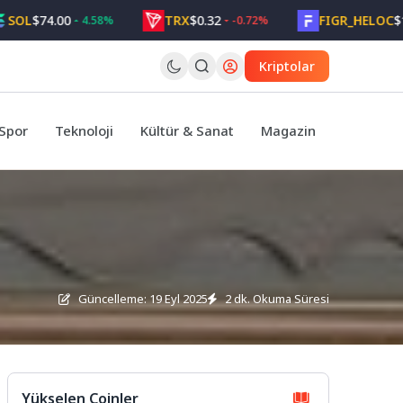
$74.00
TRX
$0.32
FIGR_HELOC
$1.05
4.58%
-0.72%
Kriptolar
Spor
Teknoloji
Kültür & Sanat
Magazin
Güncelleme: 19 Eyl 2025
2 dk. Okuma Süresi
Yükselen Coinler