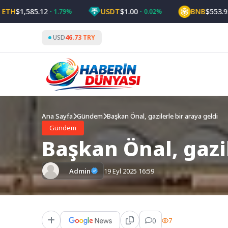
Skip
1,585.12
USDT
$1.00
BNB
$553.92
1.79%
0.02%
0.
to
content
USD
46.73 TRY
Ana Sayfa
Gündem
Başkan Önal, gazilerle bir araya geldi
Gündem
Başkan Önal, gazil
Admin
19 Eyl 2025 16:59
0
7