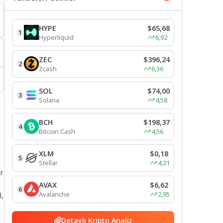
HYPE
$65,68
1
Hyperliquid
6,92
ZEC
$396,24
2
Zcash
6,36
SOL
$74,00
3
Solana
4,58
BCH
$198,37
4
Bitcoin Cash
4,56
XLM
$0,18
5
Stellar
4,21
er
AVAX
$6,62
6
Avalanche
2,95
l,
Detaylı Kripto Analiz