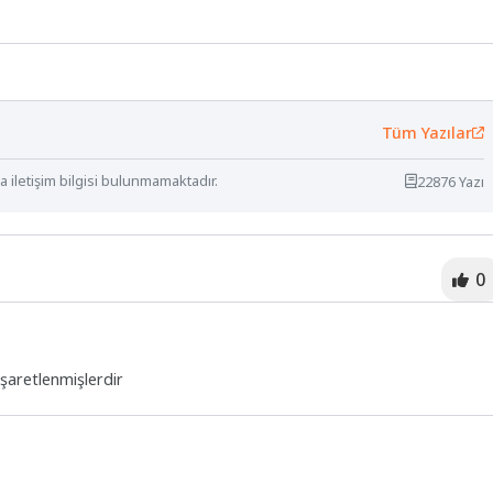
Tüm Yazılar
 iletişim bilgisi bulunmamaktadır.
22876 Yazı
0
işaretlenmişlerdir