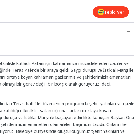
Tepki Ver
 etkinlikle kutladı. Vatanı için kahramanca mücadele eden gaziler ve
iğinde Teras Kafe’de bir araya geldi. Saygı duruşu ve İstiklal Marşı ile
nını ortaya koyan kahraman gazilerimiz ve şehitlerimizin emanetleri
da olmayı bir görev değil, bir borç olarak görüyoruz” dedi.
rafından Teras Kafe’de düzenlenen programda şehit yakınları ve gazil
a katıldığı etkinlikte, vatan uğruna canlarını ortaya koyan
ı duruşu ve İstiklal Marşı ile başlayan etkinlikte konuşan Başkan Öna
hitlerimizin emanetleri olan aileler, başımızın tacıdır. Onların her
iliyoruz. Belediye bünyesinde oluşturduğumuz ‘Şehit Yakınları ve