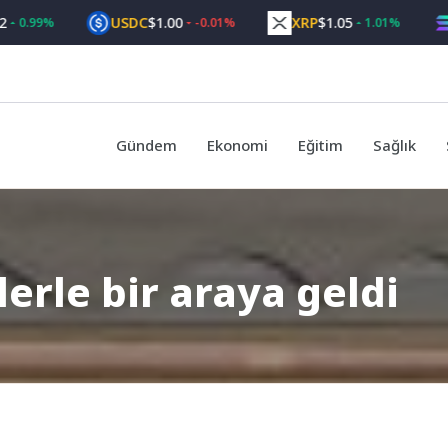
USDC
$1.00
XRP
$1.05
SOL
99%
-0.01%
1.01%
Gündem
Ekonomi
Eğitim
Sağlık
erle bir araya geldi