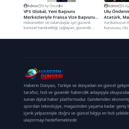
Admin
9 Ay Önce
4
Admin
9 A
VFS Global, Yeni Başvuru
Ulu Önderi
Merkezleriyle Fransa Vize Başvuru
Atatürk, Ma
Sürecini Daha Konforlu Hale
Hükümetler ve vatandaşlar için güvenli
Özlemle Anı
Yurdumuzun Ku
küresel hareketliliği sağlayan, güvenilir
Kurucusu, Ulu
Getiriyor
teknoloji hizmetlerinde dünya lideri olarak
Atatürk'ün ebed
hizmet...
dönümünde,..
Haberin Dünyası, Türkiye ve dünyadan en güncel gelişm
tarafsız, hızlı ve güvenilir habercilik anlayışıyla okuyucula
sunan dijital haber platformudur. Gündemden ekonomi
spordan teknolojiye, magazinden yaşama kadar geniş b
içerik yelpazesiyle doğru ve güncel bilgiyi en hızlı şekilde
ulaştırmayı hedeflemektedir.