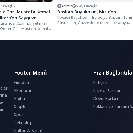
y Önce
6
Admin
5 Ay Önce
4
miz Gazi Mustafa Kemal
Başkan Büyükakın, Mısır’da
lkara’da Saygı ve
Kocaeli Büyükşehir Belediye Başkanı Tahir
Büyükakın, Gazzelilerle iftarda bir araya
ldı
rtarıcısı, Cumhuriyetimizin
gelmek üzere Mısır’a gitti. Bu...
 Önder Gazi Mustafa Kemal
iyete intikalinin 87. yıl
.
Footer Menü
Hızlı Bağlantıla
Gündem
İletişim
eleri
Ekonomi
Kripto Paralar
rına
Eğitim
Döviz Kurları
ye,
Sağlık
Reklam ve Tanıtım Ya
ir
Spor
Teknoloji
Kültür & Sanat