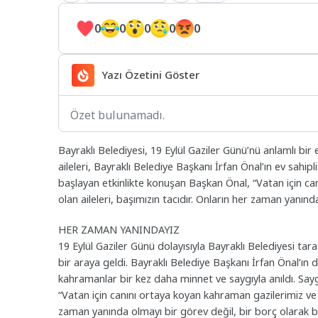
0
0
0
0
0
Yazı Özetini Göster
Özet bulunamadı.
Bayraklı Belediyesi, 19 Eylül Gaziler Günü’nü anlamlı bir
aileleri, Bayraklı Belediye Başkanı İrfan Önal’ın ev sahipl
başlayan etkinlikte konuşan Başkan Önal, “Vatan için ca
olan aileleri, başımızın tacıdır. Onların her zaman yanın
HER ZAMAN YANINDAYIZ
19 Eylül Gaziler Günü dolayısıyla Bayraklı Belediyesi ta
bir araya geldi. Bayraklı Belediye Başkanı İrfan Önal’ın d
kahramanlar bir kez daha minnet ve saygıyla anıldı. Sayg
“Vatan için canını ortaya koyan kahraman gazilerimiz ve şe
zaman yanında olmayı bir görev değil, bir borç olarak b