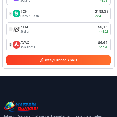
Solana
4,58
BCH
$198,37
4
Bitcoin Cash
4,56
XLM
$0,18
5
Stellar
4,21
AVAX
$6,62
6
Avalanche
2,95
Detaylı Kripto Analiz
Haberin Dünyası, Türkiye ve dünyadan en güncel gelişmeleri