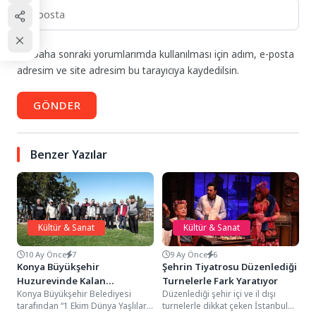
Daha sonraki yorumlarımda kullanılması için adım, e-posta
adresim ve site adresim bu tarayıcıya kaydedilsin.
GÖNDER
Benzer Yazılar
Kültür & Sanat
Kültür & Sanat
10 Ay Önce
7
9 Ay Önce
6
Konya Büyükşehir
Şehrin Tiyatrosu Düzenlediği
Huzurevinde Kalan
Turnelerle Fark Yaratıyor
Konya Büyükşehir Belediyesi
Düzenlediği şehir içi ve il dışı
Büyüklerimiz İçin Kamp
tarafından “1 Ekim Dünya Yaşlılar
turnelerle dikkat çeken İstanbul
Etkinliği Düzenledi