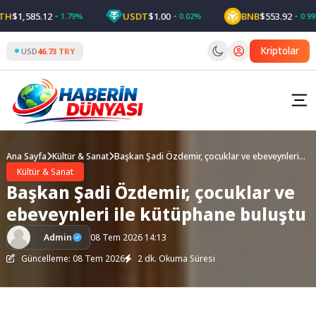
Skip
$1,585.12
USDT
$1.00
BNB
$553.92
1.79%
0.02%
0.99%
to
content
Kriptolar
USD
46.73 TRY
Ana Sayfa
Kültür & Sanat
Başkan Şadi Özdemir, çocuklar ve ebeveynleri
ile kütüphane buluştu
Kültür & Sanat
Başkan Şadi Özdemir, çocuklar ve
ebeveynleri ile kütüphane buluştu
Admin
08 Tem 2026 14:13
Güncelleme: 08 Tem 2026
2 dk. Okuma Süresi