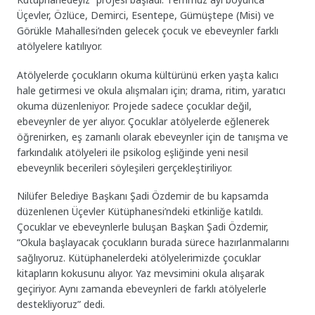
Üçevler, Özlüce, Demirci, Esentepe, Gümüştepe (Misi) ve
Görükle Mahallesi’nden gelecek çocuk ve ebeveynler farklı
atölyelere katılıyor.
Atölyelerde çocukların okuma kültürünü erken yaşta kalıcı
hale getirmesi ve okula alışmaları için; drama, ritim, yaratıcı
okuma düzenleniyor. Projede sadece çocuklar değil,
ebeveynler de yer alıyor. Çocuklar atölyelerde eğlenerek
öğrenirken, eş zamanlı olarak ebeveynler için de tanışma ve
farkındalık atölyeleri ile psikolog eşliğinde yeni nesil
ebeveynlik becerileri söyleşileri gerçekleştiriliyor.
Nilüfer Belediye Başkanı Şadi Özdemir de bu kapsamda
düzenlenen Üçevler Kütüphanesi’ndeki etkinliğe katıldı.
Çocuklar ve ebeveynlerle buluşan Başkan Şadi Özdemir,
“Okula başlayacak çocukların burada sürece hazırlanmalarını
sağlıyoruz. Kütüphanelerdeki atölyelerimizde çocuklar
kitapların kokusunu alıyor. Yaz mevsimini okula alışarak
geçiriyor. Aynı zamanda ebeveynleri de farklı atölyelerle
destekliyoruz” dedi.