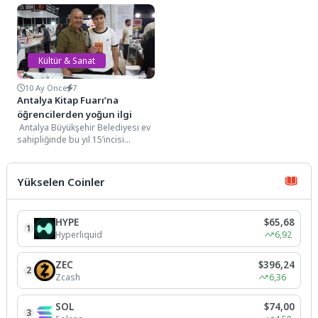
Günü” vesilesiyle huzurevinde
Büyükşehir Belediyesi Şehir
kalan büyüklerimiz için Beyşehir...
Tiyatroları, “Gidiş...
Kültür & Sanat
10 Ay Önce
7
Antalya Kitap Fuarı’na
öğrencilerden yoğun ilgi
Antalya Büyükşehir Belediyesi ev
sahipliğinde bu yıl 15’incisi
gerçekleştirilen Antalya Kitap
Fuarı’na öğrenciler yoğun ilgi...
Yükselen Coinler
HYPE
$65,68
1
Hyperliquid
6,92
ZEC
$396,24
2
Zcash
6,36
SOL
$74,00
3