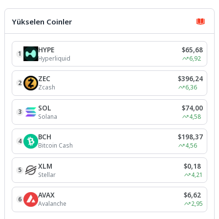
tutkunlarını bir araya getirdi.
Beylikdüzü Atatürk Kültür ve...
Yükselen Coinler
HYPE
$65,68
1
Hyperliquid
6,92
ZEC
$396,24
2
Zcash
6,36
SOL
$74,00
3
Solana
4,58
BCH
$198,37
4
Bitcoin Cash
4,56
XLM
$0,18
5
Stellar
4,21
AVAX
$6,62
6
Avalanche
2,95