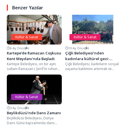
Benzer Yazılar
Kültür & Sanat
Kültür & Sanat
6 Ay Önce
6
10 Ay Önce
6
Kartepe’de Ramazan Coşkusu
Çiğli Belediyesi’nden
Kent Meydanı’nda Başladı
kadınlara kültürel gezi:
Kartepe Belediyesi, on bir ayın
Çiğli Belediyesi, kadınların sosyal
Nazarköy’ün büyülü
sultanı Ramazan-ı Şerif’in ruhuna
yaşama katılımını artırmak ve
atmosferine yolculuk
uygun, birlik ve beraberliği
kültürel birikimlerine katkı sunmak
pekiştiren dolu...
amacıyla düzenlediği etkinliklere...
Kültür & Sanat
3 Ay Önce
8
Beylikdüzü’nde Dans Zamanı
Beylikdüzü Belediyesi, Dünya
Dans Günü kapsamında dans