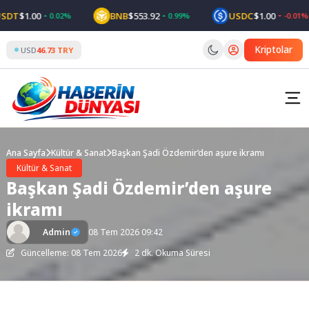
Skip
DT
$1.00
BNB
$553.92
USDC
$1.00
0.02%
0.99%
-0.01%
to
content
Kriptolar
USD
46.73 TRY
Ana Sayfa
Kültür & Sanat
Başkan Şadi Özdemir’den aşure ikramı
Kültür & Sanat
Başkan Şadi Özdemir’den aşure
ikramı
Admin
08 Tem 2026 09:42
Güncelleme: 08 Tem 2026
2 dk. Okuma Süresi