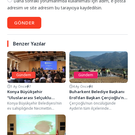
Daha sonraki yorumlarımda kullanılması için adım, e-posta
adresim ve site adresim bu tarayıcıya kaydedilsin.
GÖNDER
Benzer Yazılar
Gündem
Gündem
1 Ay Önce
7
4 Ay Önce
8
Konya Büyükşehir
Buharkent Belediye Başkanı
“Uluslararası Selçuklu
Erol’dan Başkan Çerçioğlu’na
Konya Büyükşehir Belediyesi’nin
Çerçioğlu’nun öncülüğünde
Medeniyeti Sempozyumu”na
Teşekkür
ev sahipliğinde Necmettin
Aydın’ın tüm ilçelerinde
Ev Sahipliği Yapıyor
Erbakan Üniversitesi, Selçuk
vatandaşlarla buluşturulan ulaşım
Üniversitesi, KTO Karatay
altyapısı yatırımları sürüyor.Aydın
Üniversitesi ve Mimar...
Büyükşehir Belediyesi Fen İşleri...