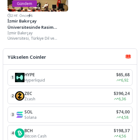
Gündem
2 Hf. Önce
6
İzmir Bakırçay
Üniversitesinde Rasim
İzmir Bakırçay
Özdenören Vefatının Yıl
Üniversitesi, Türkiye Dil ve
Dönümünde Anıldı
Edebiyat Derneği İzmir
Şubesi ve Genç Memur-Sen İzmir
İl Başkanlığı iş birliğiyle, Türk...
Yükselen Coinler
HYPE
$65,68
1
Hyperliquid
6,92
ZEC
$396,24
2
Zcash
6,36
SOL
$74,00
3
Solana
4,58
BCH
$198,37
4
Bitcoin Cash
4,56