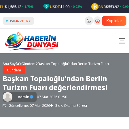
Skip
$1,585.12
USDT
$1.00
BNB
$553.92
1.79%
0.02%
0.99%
to
content
Kriptolar
USD
46.73 TRY
Ana Sayfa
Gündem
Başkan Topaloğlu’ndan Berlin Turizm Fuarı
değerlendirmesi
Gündem
Başkan Topaloğlu’ndan Berlin
Turizm Fuarı değerlendirmesi
Admin
07 Mar 2026 01:50
Güncelleme: 07 Mar 2026
3 dk. Okuma Süresi