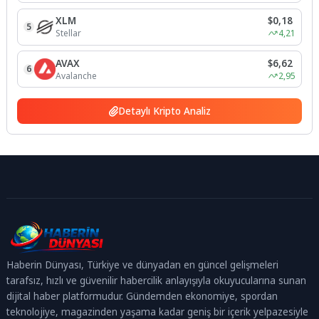
XLM
$0,18
5
Stellar
4,21
AVAX
$6,62
6
Avalanche
2,95
Detaylı Kripto Analiz
Haberin Dünyası, Türkiye ve dünyadan en güncel gelişmeleri
tarafsız, hızlı ve güvenilir habercilik anlayışıyla okuyucularına sunan
dijital haber platformudur. Gündemden ekonomiye, spordan
teknolojiye, magazinden yaşama kadar geniş bir içerik yelpazesiyle