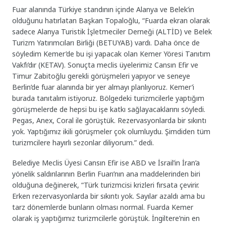
Fuar alanında Türkiye standının içinde Alanya ve Belek’in
olduğunu hatırlatan Başkan Topaloğlu, “Fuarda ekran olarak
sadece Alanya Turistik İşletmeciler Derneği (ALTİD) ve Belek
Turizm Yatırımcıları Birliği (BETUYAB) vardı. Daha önce de
söyledim Kemer’de bu işi yapacak olan Kemer Yöresi Tanıtım
Vakfı’dır (KETAV). Sonuçta meclis üyelerimiz Cansın Efir ve
Timur Zabitoğlu gerekli görüşmeleri yapıyor ve seneye
Berlin’de fuar alanında bir yer almayı planlıyoruz. Kemer’i
burada tanıtalım istiyoruz. Bölgedeki turizmcilerle yaptığım
görüşmelerde de hepsi bu işe katkı sağlayacaklarını söyledi.
Pegas, Anex, Coral ile görüştük. Rezervasyonlarda bir sıkıntı
yok. Yaptığımız ikili görüşmeler çok olumluydu. Şimdiden tüm
turizmcilere hayırlı sezonlar diliyorum.” dedi.
Belediye Meclis Üyesi Cansın Efir ise ABD ve İsrail’in İran’a
yönelik saldırılarının Berlin Fuarı’nın ana maddelerinden biri
olduğuna değinerek, “Türk turizmcisi krizleri fırsata çevirir.
Erken rezervasyonlarda bir sıkıntı yok. Sayılar azaldı ama bu
tarz dönemlerde bunların olması normal. Fuarda Kemer
olarak iş yaptığımız turizmcilerle görüştük. İngiltere’nin en