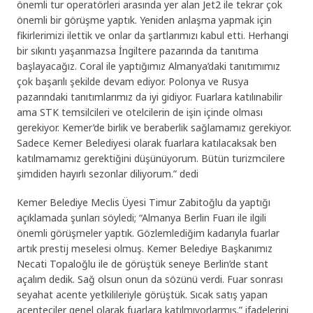
önemli tur operatörleri arasında yer alan Jet2 ile tekrar çok
önemli bir görüşme yaptık. Yeniden anlaşma yapmak için
fikirlerimizi ilettik ve onlar da şartlarımızı kabul etti. Herhangi
bir sıkıntı yaşanmazsa İngiltere pazarında da tanıtıma
başlayacağız. Coral ile yaptığımız Almanya’daki tanıtımımız
çok başarılı şekilde devam ediyor. Polonya ve Rusya
pazarındaki tanıtımlarımız da iyi gidiyor. Fuarlara katılınabilir
ama STK temsilcileri ve otelcilerin de işin içinde olması
gerekiyor. Kemer’de birlik ve beraberlik sağlamamız gerekiyor.
Sadece Kemer Belediyesi olarak fuarlara katılacaksak ben
katılmamamız gerektiğini düşünüyorum. Bütün turizmcilere
şimdiden hayırlı sezonlar diliyorum.” dedi
Kemer Belediye Meclis Üyesi Timur Zabitoğlu da yaptığı
açıklamada şunları söyledi; “Almanya Berlin Fuarı ile ilgili
önemli görüşmeler yaptık. Gözlemlediğim kadarıyla fuarlar
artık prestij meselesi olmuş. Kemer Belediye Başkanımız
Necati Topaloğlu ile de görüştük seneye Berlin’de stant
açalım dedik. Sağ olsun onun da sözünü verdi. Fuar sonrası
seyahat acente yetkilileriyle görüştük. Sıcak satış yapan
acenteciler genel olarak fuarlara katılmıyorlarmış.” ifadelerini