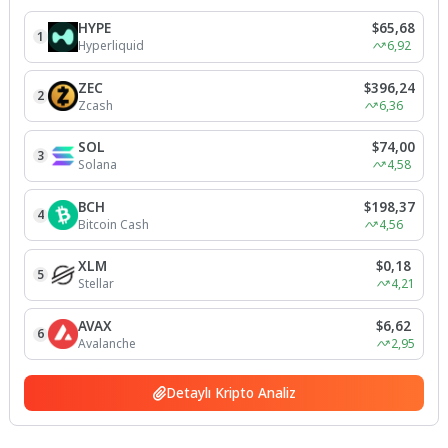
HYPE
$65,68
1
Hyperliquid
6,92
ZEC
$396,24
2
Zcash
6,36
SOL
$74,00
3
Solana
4,58
BCH
$198,37
4
Bitcoin Cash
4,56
XLM
$0,18
5
Stellar
4,21
AVAX
$6,62
6
Avalanche
2,95
Detaylı Kripto Analiz