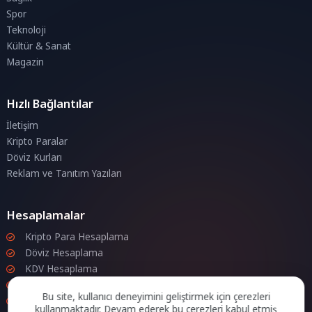
Spor
Teknoloji
Kültür & Sanat
Magazin
Hızlı Bağlantılar
İletişim
Kripto Paralar
Döviz Kurları
Reklam ve Tanıtım Yazıları
Hesaplamalar
Kripto Para Hesaplama
Döviz Hesaplama
KDV Hesaplama
İndirim Hesaplama
Bu site, kullanıcı deneyimini geliştirmek için çerezleri
Zam Hesaplama
kullanmaktadır. Devam ederek bu çerezleri kabul etmiş