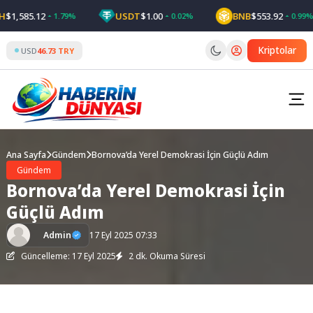
Skip
1,585.12
USDT
$1.00
BNB
$553.92
1.79%
0.02%
0.99%
to
content
Kriptolar
USD
46.73 TRY
Ana Sayfa
Gündem
Bornova’da Yerel Demokrasi İçin Güçlü Adım
Gündem
Bornova’da Yerel Demokrasi İçin
Güçlü Adım
Admin
17 Eyl 2025 07:33
Güncelleme: 17 Eyl 2025
2 dk. Okuma Süresi