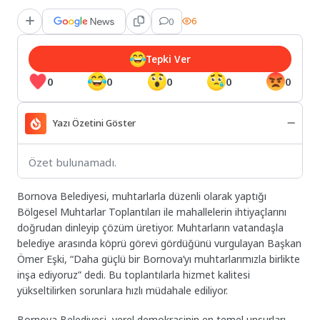
0
6
Tepki Ver
0
0
0
0
0
Yazı Özetini Göster
Özet bulunamadı.
Bornova Belediyesi, muhtarlarla düzenli olarak yaptığı
Bölgesel Muhtarlar Toplantıları ile mahallelerin ihtiyaçlarını
doğrudan dinleyip çözüm üretiyor. Muhtarların vatandaşla
belediye arasında köprü görevi gördüğünü vurgulayan Başkan
Ömer Eşki, “Daha güçlü bir Bornova’yı muhtarlarımızla birlikte
inşa ediyoruz” dedi. Bu toplantılarla hizmet kalitesi
yükseltilirken sorunlara hızlı müdahale ediliyor.
Bornova Belediyesi, yerel demokrasinin en temel unsurları