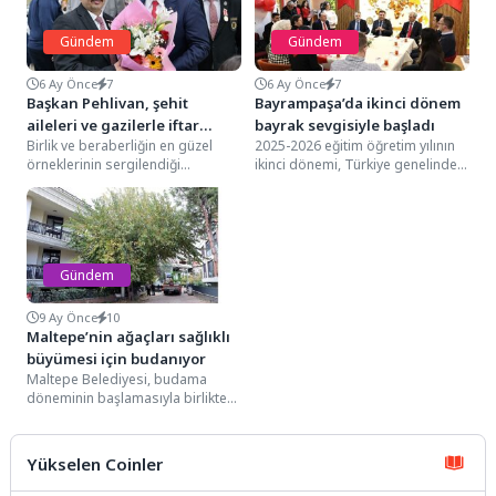
Gündem
Gündem
6 Ay Önce
7
6 Ay Önce
7
Başkan Pehlivan, şehit
Bayrampaşa’da ikinci dönem
aileleri ve gazilerle iftar
bayrak sevgisiyle başladı
Birlik ve beraberliğin en güzel
2025-2026 eğitim öğretim yılının
sofrasında buluştu
örneklerinin sergilendiği
ikinci dönemi, Türkiye genelinde
Ramazan, iftar sofralarıyla da
“Bayrak Sevgisi” temasıyla
gönül buluşmalarına ev sahipliği...
başladı. Bu kapsamda
Bayrampaşa...
Gündem
9 Ay Önce
10
Maltepe’nin ağaçları sağlıklı
büyümesi için budanıyor
Maltepe Belediyesi, budama
döneminin başlamasıyla birlikte
ilçe genelinde sürdürdüğü
budama ve kesim çalışmalarına
devam ediyor....
Yükselen Coinler