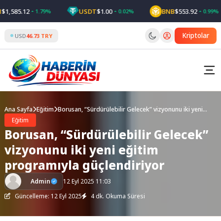
Skip
585.12
USDT
$1.00
BNB
$553.92
1.79%
0.02%
0.99%
to
content
Kriptolar
USD
46.73 TRY
Ana Sayfa
Eğitim
Borusan, “Sürdürülebilir Gelecek” vizyonunu iki yeni
eğitim programıyla güçlendiriyor
Eğitim
Borusan, “Sürdürülebilir Gelecek”
vizyonunu iki yeni eğitim
programıyla güçlendiriyor
Admin
12 Eyl 2025 11:03
Güncelleme: 12 Eyl 2025
4 dk. Okuma Süresi