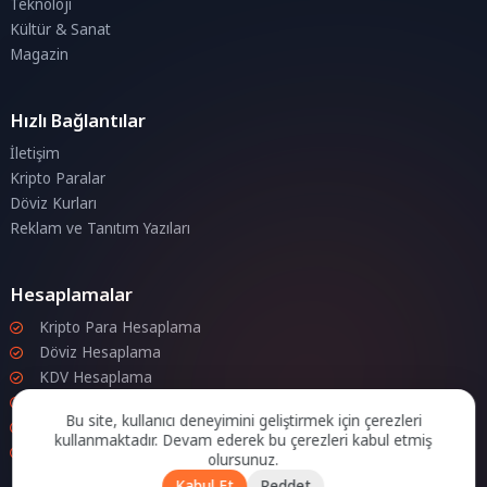
Teknoloji
Kültür & Sanat
Magazin
Hızlı Bağlantılar
İletişim
Kripto Paralar
Döviz Kurları
Reklam ve Tanıtım Yazıları
Hesaplamalar
Kripto Para Hesaplama
Döviz Hesaplama
KDV Hesaplama
İndirim Hesaplama
Bu site, kullanıcı deneyimini geliştirmek için çerezleri
Zam Hesaplama
kullanmaktadır. Devam ederek bu çerezleri kabul etmiş
Bileşik Hesaplama
olursunuz.
Kabul Et
Reddet