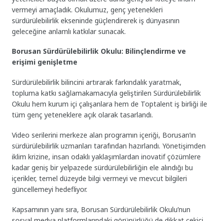
vermeyi amaçladık. Okulumuz, genç yetenekleri
sürdürülebilirlik ekseninde güçlendirerek iş dünyasının
geleceğine anlamlı katkılar sunacak.
Borusan Sürdürülebilirlik Okulu: Bilinçlendirme ve
erişimi genişletme
Sürdürülebilirlik bilincini artırarak farkındalık yaratmak,
topluma katkı sağlamakamacıyla geliştirilen Sürdürülebilirlik
Okulu hem kurum içi çalışanlara hem de Toptalent iş birliği ile
tüm genç yeteneklere açık olarak tasarlandı.
Video serilerini merkeze alan programın içeriği, Borusan’ın
sürdürülebilirlik uzmanları tarafından hazırlandı. Yönetişimden
iklim krizine, insan odaklı yaklaşımlardan inovatif çözümlere
kadar geniş bir yelpazede sürdürülebilirliğin ele alındığı bu
içerikler, temel düzeyde bilgi vermeyi ve mevcut bilgileri
güncellemeyi hedefliyor.
Kapsamının yanı sıra, Borusan Sürdürülebilirlik Okulu’nun
sosyal medya platformlarındaki görünürlüğü de dikkat çekici