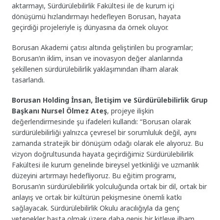
aktarmayı, Sürdürülebilirlik Fakültesi ile de kurum içi
dönüşümü hızlandırmayı hedefleyen Borusan, hayata
geçirdiği projeleriyle iş dünyasına da örnek oluyor.
Borusan Akademi çatısı altında geliştirilen bu programlar;
Borusan’ın iklim, insan ve inovasyon değer alanlarında
şekillenen sürdürülebilirlik yaklaşımından ilham alarak
tasarlandı.
Borusan Holding İnsan, İletişim ve Sürdürülebilirlik Grup
Başkanı Nursel Ölmez Ateş
, projeye ilişkin
değerlendirmesinde şu ifadeleri kullandı: “Borusan olarak
sürdürülebilirliği yalnızca çevresel bir sorumluluk değil, aynı
zamanda stratejik bir dönüşüm odağı olarak ele alıyoruz. Bu
vizyon doğrultusunda hayata geçirdiğimiz Sürdürülebilirlik
Fakültesi ile kurum genelinde bireysel yetkinliği ve uzmanlık
düzeyini artırmayı hedefliyoruz. Bu eğitim programı,
Borusan’ın sürdürülebilirlik yolculuğunda ortak bir dil, ortak bir
anlayış ve ortak bir kültürün pekişmesine önemli katkı
sağlayacak. Sürdürülebilirlik Okulu aracılığıyla da genç
yetenekler başta olmak üzere daha geniş bir kitleye ilham