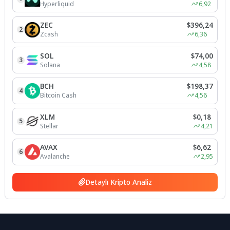
Hyperliquid
6,92
ZEC
$396,24
2
Zcash
6,36
SOL
$74,00
3
Solana
4,58
BCH
$198,37
4
Bitcoin Cash
4,56
XLM
$0,18
5
Stellar
4,21
AVAX
$6,62
6
Avalanche
2,95
Detaylı Kripto Analiz