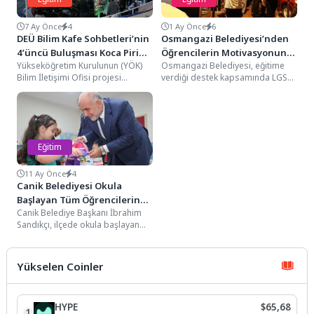
7 Ay Önce
4
1 Ay Önce
6
DEÜ Bilim Kafe Sohbetleri’nin
Osmangazi Belediyesi’nden
4’üncü Buluşması Koca Piri
Öğrencilerin Motivasyonunu
Yükseköğretim Kurulunun (YÖK)
Osmangazi Belediyesi, eğitime
Reis Gemisi’nde Gerçekleşti
Artıran Gezi
Bilim İletişimi Ofisi projesi
verdiği destek kapsamında LGS
kapsamında Dokuz Eylül
Hazırlık Kursu öğrencilerine
Üniversitesinde düzenlenen Bilim
yönelik moral ve motivasyon
Kafe Sohbetleri’nin...
gezisi...
Eğitim
11 Ay Önce
4
Canik Belediyesi Okula
Başlayan Tüm Öğrencilerin
Canik Belediye Başkanı İbrahim
Çanta ve Kırtasiye Setlerini
Sandıkçı, ilçede okula başlayan
Teslim Etti
öğrencilerin tamamına çanta ve
kırtasiye seti hediye...
Yükselen Coinler
HYPE
$65,68
1