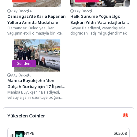
7 Ay Önce
4
8 Ay Önce
6
Osmangazi’de Karla Kapanan
Halk Günü’ne Yoğun İlgi:
Yollara Anında Müdahale
Başkan Yıldız Vatandaşlarla
Osmangazi Belediyesi, kar
Geyve Belediyesi, vatandaşlarla
Tek Tek İlgilendi
yağışının etkili olmasıyla birlikte
doğrudan iletişimi güçlendirmek
ilçe genelinde sorumluluk
amacıyla ilçe pazarının da
alanındaki karla kapanan yollara
kurulduğu gün olan Perşembe
anında...
gününü...
Gündem
8 Ay Önce
6
Manisa Büyükşehir’den
Gülşah Durbay için 17 İlçede
Manisa Büyükşehir Belediyesi,
Lokma Hayrı
vefatıyla şehri üzüntüye boğan
Şehzadeler Belediye Başkanı
Gülşah Durbay’ın vefatının 7.
günü...
Yükselen Coinler
HYPE
$65,68
1