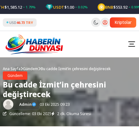
Skip
1,585.12
USDT
$1.00
BNB
$553.92
1.79%
0.02%
0.99%
to
content
Kriptolar
USD
46.73 TRY
Ana Sayfa
Gündem
Bu cadde İzmit’in çehresini değiştirecek
Gündem
Bu cadde İzmit’in çehresini
değiştirecek
Admin
03 Eki 2025 09:23
Güncelleme: 03 Eki 2025
2 dk. Okuma Süresi