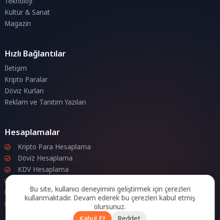
Teknoloji
Kültür & Sanat
Magazin
Hızlı Bağlantılar
İletişim
Kripto Paralar
Döviz Kurları
Reklam ve Tanıtım Yazıları
Hesaplamalar
Kripto Para Hesaplama
Döviz Hesaplama
KDV Hesaplama
İndirim Hesaplama
Bu site, kullanıcı deneyimini geliştirmek için çerezleri
Zam Hesaplama
kullanmaktadır. Devam ederek bu çerezleri kabul etmiş
Bileşik Hesaplama
olursunuz.
Kabul Et
Reddet