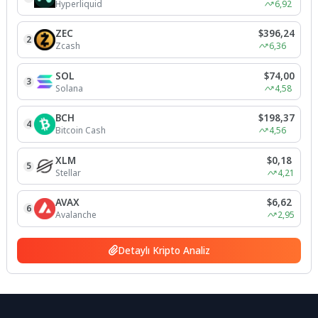
Hyperliquid
6,92
ZEC
$396,24
2
Zcash
6,36
SOL
$74,00
3
Solana
4,58
BCH
$198,37
4
Bitcoin Cash
4,56
XLM
$0,18
5
Stellar
4,21
AVAX
$6,62
6
Avalanche
2,95
Detaylı Kripto Analiz