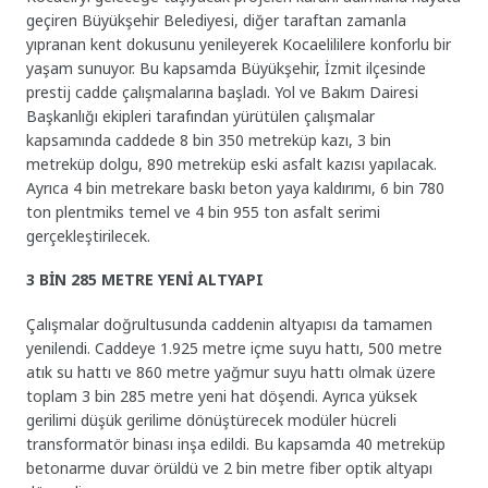
geçiren Büyükşehir Belediyesi, diğer taraftan zamanla
yıpranan kent dokusunu yenileyerek Kocaelililere konforlu bir
yaşam sunuyor. Bu kapsamda Büyükşehir, İzmit ilçesinde
prestij cadde çalışmalarına başladı. Yol ve Bakım Dairesi
Başkanlığı ekipleri tarafından yürütülen çalışmalar
kapsamında caddede 8 bin 350 metreküp kazı, 3 bin
metreküp dolgu, 890 metreküp eski asfalt kazısı yapılacak.
Ayrıca 4 bin metrekare baskı beton yaya kaldırımı, 6 bin 780
ton plentmiks temel ve 4 bin 955 ton asfalt serimi
gerçekleştirilecek.
3 BİN 285 METRE YENİ ALTYAPI
Çalışmalar doğrultusunda caddenin altyapısı da tamamen
yenilendi. Caddeye 1.925 metre içme suyu hattı, 500 metre
atık su hattı ve 860 metre yağmur suyu hattı olmak üzere
toplam 3 bin 285 metre yeni hat döşendi. Ayrıca yüksek
gerilimi düşük gerilime dönüştürecek modüler hücreli
transformatör binası inşa edildi. Bu kapsamda 40 metreküp
betonarme duvar örüldü ve 2 bin metre fiber optik altyapı