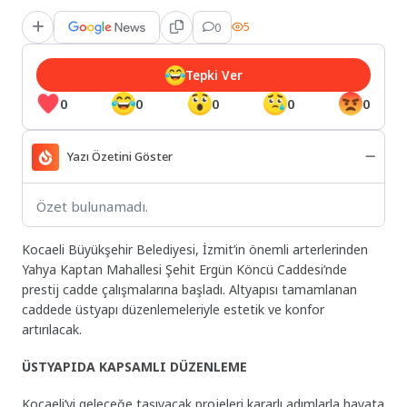
0
5
Tepki Ver
0
0
0
0
0
Yazı Özetini Göster
Özet bulunamadı.
Kocaeli Büyükşehir Belediyesi, İzmit’in önemli arterlerinden
Yahya Kaptan Mahallesi Şehit Ergün Köncü Caddesi’nde
prestij cadde çalışmalarına başladı. Altyapısı tamamlanan
caddede üstyapı düzenlemeleriyle estetik ve konfor
artırılacak.
ÜSTYAPIDA KAPSAMLI DÜZENLEME
Kocaeli’yi geleceğe taşıyacak projeleri kararlı adımlarla hayata