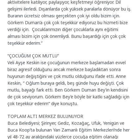
aktivitelere katılıyor, paylaşıyor, keşfetmeyi öğreniyor. Dil
gelişimi ilerledi. Dışarılarda çok yüksek paralarla dönüyor bu iş.
Buranın ücretsiz olması gerçekten çok iyi oldu bizim için.
Görkem Duman’a çok çok teşekkür ediyoruz bu hizmeti bize
verdiği için. Çocuklarımızın diğer çocuklarla aynı eğitimi
alması bizim için çok önemliydi. Bunu başardığı için çok çok
teşekkür ederim.”
“ÇOCUĞUM ÇOK MUTLU”
Veli Ayşe Keskin ise çocuğunun merkeze başlamadan evvel
biraz agresif olduğunu ancak merkeze başladıktan sonra
huyunun değiştiğini ve çok mutlu olduğunu ifade etti. Anne
Keskin, “ Oğlum buraya geldi, beş günde huyu değişti. Çok
mutlu, bayağı fark etti. Ben Görkem Duman Bey’in kendisini
de çok seviyorum. Görkem Bey’e böyle bir katkı sağladığı için
çok teşekkür ederim” diye konuştu.
TOPLAM ALTI MERKEZ BULUNUYOR
Buca Belediyesi; Şirinyer, Gediz, Kozağaç, Ufuk, Yenigün ve
Buca Koop’ta bulunan Yarı Zamanlı Eğitim Merkezleri’nde her
yıl 48-72 ay aralığındaki yüzlerce çocuğa eğitim olanağı