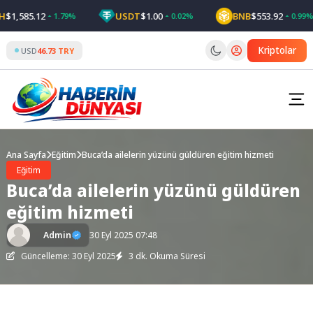
Skip
1,585.12
USDT
$1.00
BNB
$553.92
1.79%
0.02%
0.99%
to
content
Kriptolar
USD
46.73 TRY
Ana Sayfa
Eğitim
Buca’da ailelerin yüzünü güldüren eğitim hizmeti
Eğitim
Buca’da ailelerin yüzünü güldüren
eğitim hizmeti
Admin
30 Eyl 2025 07:48
Güncelleme: 30 Eyl 2025
3 dk. Okuma Süresi