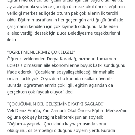
ay aralığındaki yüzlerce çocuğa ücretsiz okul öncesi eğitimin
verildiği merkezler, ilçede oturan pek çok ailenin ilk tercihi
oldu. Eğitim masraflarının her geçen gün arttığı günümüzde
çalışmanın kendileri için çok kıymetli olduğunu ifade eden
aileler, verdiği destek için Buca Belediyesi’ne teşekkürlerini
iletti.
“ÖĞRETMENLERİMİZ ÇOK İLGİLİ”
Öğrenci velilerinden Derya Karadağ, hizmetin tamamen
ücretsiz olmasının aile ekonomilerine büyük katkı sunduğunu
ifade ederek, “Çocukların sosyalleşebileceği bir mahalle
ortamı artık yok. O yüzden bu konuda okullar güvenilir.
Burada, öğretmenlerimiz çok ilgili, eğitim açısından da
gerçekten çok faydalı oluyor” dedi.
“ÇOCUĞUMUN DİL GELİŞİMİNE KATKI SAĞLADI”
Veli Deniz Eroğlu, Yarı Zamanlı Okul Öncesi Eğitim Merkezi’nin
oğluna çok şey kattığını belirterek şunları söyledi:
“Oğlum 4 yaşında. Çocuklarla kaynaşmasında sorun
olduğunu, dil tembelliği olduğunu söylemişlerdi. Burada