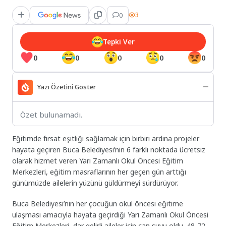
0
3
Tepki Ver
0
0
0
0
0
Yazı Özetini Göster
Özet bulunamadı.
Eğitimde fırsat eşitliği sağlamak için birbiri ardına projeler
hayata geçiren Buca Belediyesi’nin 6 farklı noktada ücretsiz
olarak hizmet veren Yarı Zamanlı Okul Öncesi Eğitim
Merkezleri, eğitim masraflarının her geçen gün arttığı
günümüzde ailelerin yüzünü güldürmeyi sürdürüyor.
Buca Belediyesi’nin her çocuğun okul öncesi eğitime
ulaşması amacıyla hayata geçirdiği Yarı Zamanlı Okul Öncesi
Eğitim Merkezleri, dar gelirli aileler için can suyu oldu. 48-72