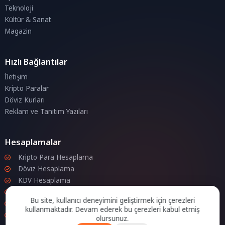
Teknoloji
Kültür & Sanat
Magazin
Hızlı Bağlantılar
İletişim
Kripto Paralar
Döviz Kurları
Reklam ve Tanıtım Yazıları
Hesaplamalar
Kripto Para Hesaplama
Döviz Hesaplama
KDV Hesaplama
İndirim Hesaplama
Bu site, kullanıcı deneyimini geliştirmek için çerezleri
Zam Hesaplama
kullanmaktadır. Devam ederek bu çerezleri kabul etmiş
Bileşik Hesaplama
olursunuz.