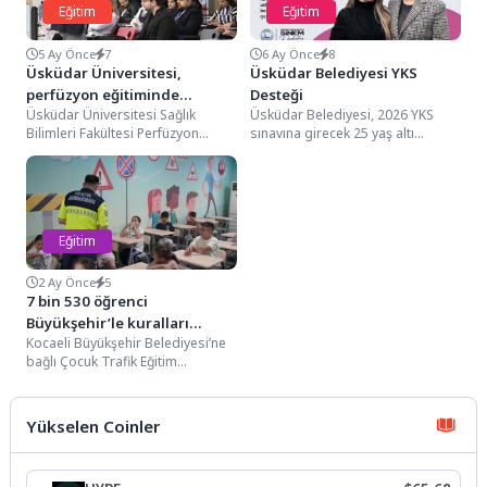
Eğitim
Eğitim
5 Ay Önce
7
6 Ay Önce
8
Üsküdar Üniversitesi,
Üsküdar Belediyesi YKS
perfüzyon eğitiminde
Desteği
Üsküdar Üniversitesi Sağlık
Üsküdar Belediyesi, 2026 YKS
Avrupa’nın ikinci merkezi…
Bilimleri Fakültesi Perfüzyon
sınavına girecek 25 yaş altı
Bölümü ile medikal teknoloji
öğrencilerin sınav ücretlerinin bu
alanında faaliyet gösteren
yıl da...
Spectrum Medical...
Eğitim
2 Ay Önce
5
7 bin 530 öğrenci
Büyükşehir’le kuralları
Kocaeli Büyükşehir Belediyesi’ne
öğrendi
bağlı Çocuk Trafik Eğitim
Parkı’nda 2025-2026 eğitim
öğretim yılında düzenlenen 270
eğitim...
Yükselen Coinler