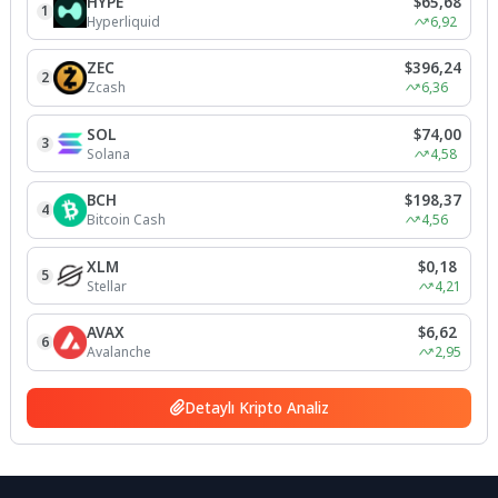
HYPE
$65,68
1
Hyperliquid
6,92
ZEC
$396,24
2
Zcash
6,36
SOL
$74,00
3
Solana
4,58
BCH
$198,37
4
Bitcoin Cash
4,56
XLM
$0,18
5
Stellar
4,21
AVAX
$6,62
6
Avalanche
2,95
Detaylı Kripto Analiz