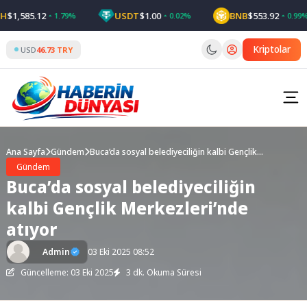
Skip
1,585.12
USDT
$1.00
BNB
$553.92
1.79%
0.02%
0.99%
to
content
Kriptolar
USD
46.73 TRY
Ana Sayfa
Gündem
Buca’da sosyal belediyeciliğin kalbi Gençlik
Merkezleri’nde atıyor
Gündem
Buca’da sosyal belediyeciliğin
kalbi Gençlik Merkezleri’nde
atıyor
Admin
03 Eki 2025 08:52
Güncelleme: 03 Eki 2025
3 dk. Okuma Süresi