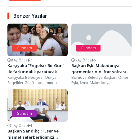
Benzer Yazılar
Gündem
Gündem
8 Ay Önce
7
5 Ay Önce
6
Karşıyaka “Engelsiz Bir Gün”
Başkan Eşki Makedonya
ile farkındalık yaratacak
göçmenlerinin iftar sofrasına
Karşıyaka Belediyesi, Dünya
Bornova Belediye Başkanı Ömer
konuk oldu
Engelliler Günü kapsamında
Eşki, İzmir Makedonya
hazırladığı programla, engelsiz
Göçmenleri Kültürünü Yaşatma ve
bir yaşam için farkındalık
Dayanışma Derneği’nin
yaratacak. 2...
geleneksel iftar...
Gündem
1 Ay Önce
4
Başkan Sandıkçı: “Eser ve
hizmet seferberliğimizi