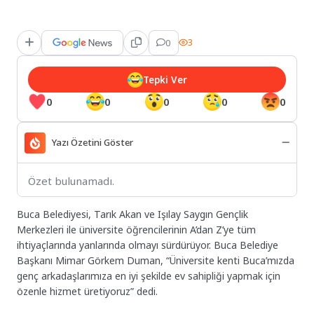
0
3
Tepki Ver
0
0
0
0
0
Yazı Özetini Göster
Özet bulunamadı.
Buca Belediyesi, Tarık Akan ve Işılay Saygın Gençlik
Merkezleri ile üniversite öğrencilerinin A’dan Z’ye tüm
ihtiyaçlarında yanlarında olmayı sürdürüyor. Buca Belediye
Başkanı Mimar Görkem Duman, “Üniversite kenti Buca’mızda
genç arkadaşlarımıza en iyi şekilde ev sahipliği yapmak için
özenle hizmet üretiyoruz” dedi.