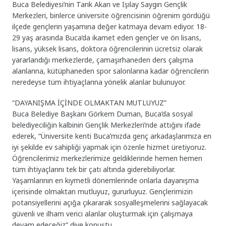
Buca Belediyesi’nin Tarık Akan ve Işılay Saygın Gençlik
Merkezleri, binlerce üniversite öğrencisinin öğrenim gördüğü
ilçede gençlerin yaşamına değer katmaya devam ediyor. 18-
29 yaş arasında Buca’da ikamet eden gençler ve ön lisans,
lisans, yüksek lisans, doktora öğrencilerinin ücretsiz olarak
yararlandığı merkezlerde, çamaşırhaneden ders çalışma
alanlarına, kütüphaneden spor salonlarına kadar öğrencilerin
neredeyse tüm ihtiyaçlarına yönelik alanlar bulunuyor.
“DAYANIŞMA İÇİNDE OLMAKTAN MUTLUYUZ”
Buca Belediye Başkanı Görkem Duman, Buca’da sosyal
belediyeciliğin kalbinin Gençlik Merkezleri’nde attığını ifade
ederek, “Üniversite kenti Buca’mızda genç arkadaşlarımıza en
iyi şekilde ev sahipliği yapmak için özenle hizmet üretiyoruz.
Öğrencilerimiz merkezlerimize geldiklerinde hemen hemen
tüm ihtiyaçlarını tek bir çatı altında giderebiliyorlar.
Yaşamlarının en kıymetli dönemlerinde onlarla dayanışma
içerisinde olmaktan mutluyuz, gururluyuz. Gençlerimizin
potansiyellerini açığa çıkararak sosyalleşmelerini sağlayacak
güvenli ve ilham verici alanlar oluşturmak için çalışmaya
devam edeceğiz” diye konuştu.