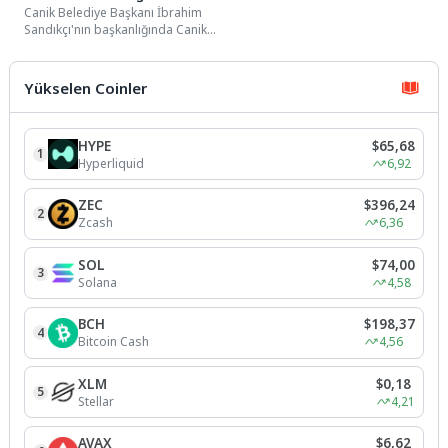
Canik Belediye Başkanı İbrahim
kararlılıkla sürdürüyoruz”
Sandıkçı'nın başkanlığında Canik
Belediye Meclisi Temmuz Ayı
Açılış Toplantısı
gerçekleştirildi.Canik Belediye...
Yükselen Coinler
HYPE
$65,68
1
Hyperliquid
6,92
ZEC
$396,24
2
Zcash
6,36
SOL
$74,00
3
Solana
4,58
BCH
$198,37
4
Bitcoin Cash
4,56
XLM
$0,18
5
Stellar
4,21
AVAX
$6,62