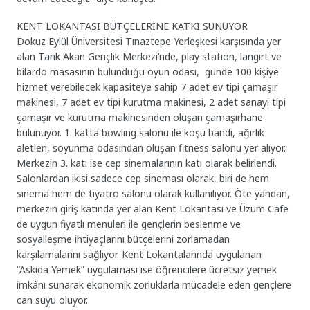
KENT LOKANTASI BÜTÇELERİNE KATKI SUNUYOR
Dokuz Eylül Üniversitesi Tınaztepe Yerleşkesi karşısında yer
alan Tarık Akan Gençlik Merkezi’nde, play station, langırt ve
bilardo masasının bulunduğu oyun odası, günde 100 kişiye
hizmet verebilecek kapasiteye sahip 7 adet ev tipi çamaşır
makinesi, 7 adet ev tipi kurutma makinesi, 2 adet sanayi tipi
çamaşır ve kurutma makinesinden oluşan çamaşırhane
bulunuyor. 1. katta bowling salonu ile koşu bandı, ağırlık
aletleri, soyunma odasından oluşan fitness salonu yer alıyor.
Merkezin 3. katı ise cep sinemalarının katı olarak belirlendi.
Salonlardan ikisi sadece cep sineması olarak, biri de hem
sinema hem de tiyatro salonu olarak kullanılıyor. Öte yandan,
merkezin giriş katında yer alan Kent Lokantası ve Üzüm Cafe
de uygun fiyatlı menüleri ile gençlerin beslenme ve
sosyalleşme ihtiyaçlarını bütçelerini zorlamadan
karşılamalarını sağlıyor. Kent Lokantalarında uygulanan
“Askıda Yemek” uygulaması ise öğrencilere ücretsiz yemek
imkânı sunarak ekonomik zorluklarla mücadele eden gençlere
can suyu oluyor.