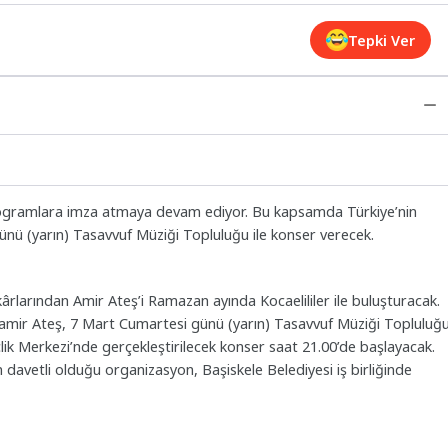
Tepki Ver
rogramlara imza atmaya devam ediyor. Bu kapsamda Türkiye’nin
nü (yarın) Tasavvuf Müziği Topluluğu ile konser verecek.
ârlarından Amir Ateş’i Ramazan ayında Kocaelililer ile buluşturacak.
at amir Ateş, 7 Mart Cumartesi günü (yarın) Tasavvuf Müziği Topluluğ
nçlik Merkezi’nde gerçekleştirilecek konser saat 21.00’de başlayacak.
vetli olduğu organizasyon, Başiskele Belediyesi iş birliğinde