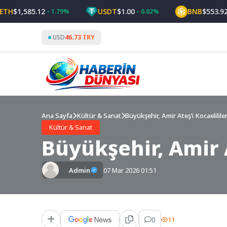
Skip
$1,585.12
USDT
$1.00
BNB
$553.92
1.79%
0.02%
0.
to
content
USD
46.73 TRY
Ana Sayfa
Kültür & Sanat
Büyükşehir, Amir Ateş’i Kocaelilile
Kültür & Sanat
Büyükşehir, Amir A
Admin
07 Mar 2026 01:51
0
11