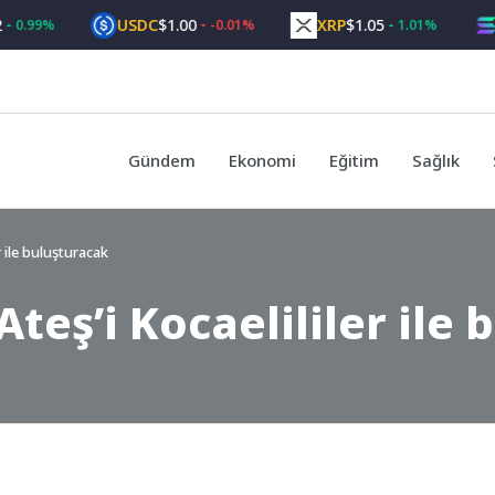
USDC
$1.00
XRP
$1.05
SO
99%
-0.01%
1.01%
Gündem
Ekonomi
Eğitim
Sağlık
r ile buluşturacak
teş’i Kocaelililer ile