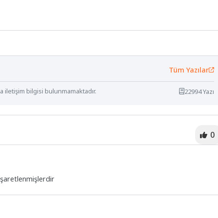
Tüm Yazılar
 iletişim bilgisi bulunmamaktadır.
22994 Yazı
0
işaretlenmişlerdir