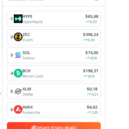
HYPE
$65,68
1
Hyperliquid
6,92
ZEC
$396,24
2
Zcash
6,36
SOL
$74,00
3
Solana
4,58
BCH
$198,37
4
Bitcoin Cash
4,56
XLM
$0,18
5
u
Stellar
4,21
AVAX
$6,62
6
Avalanche
2,95
Detaylı Kripto Analiz