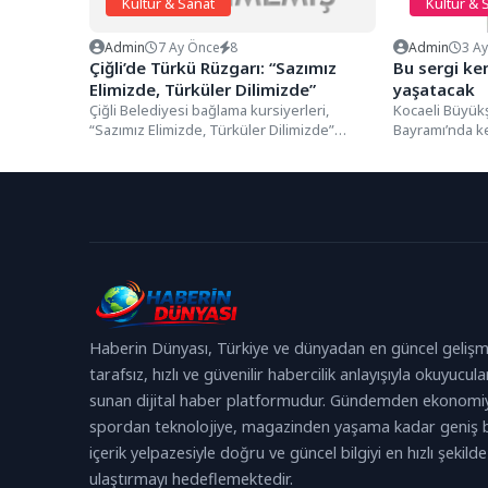
Kültür & Sanat
Kültür & 
Admin
7 Ay Önce
8
Admin
3 A
Çiğli’de Türkü Rüzgarı: “Sazımız
Bu sergi ke
Elimizde, Türküler Dilimizde”
yaşatacak
Çiğli Belediyesi bağlama kursiyerleri,
Kocaeli Büyük
“Sazımız Elimizde, Türküler Dilimizde”
Bayramı’nda ke
etkinliğiyle Fakir Baykurt Salonu’nu hınca
yaşatacak. “
hınç doldurdu....
Bayramlar & Ba
Haberin Dünyası, Türkiye ve dünyadan en güncel gelişm
tarafsız, hızlı ve güvenilir habercilik anlayışıyla okuyucula
sunan dijital haber platformudur. Gündemden ekonomi
spordan teknolojiye, magazinden yaşama kadar geniş b
içerik yelpazesiyle doğru ve güncel bilgiyi en hızlı şekilde
ulaştırmayı hedeflemektedir.