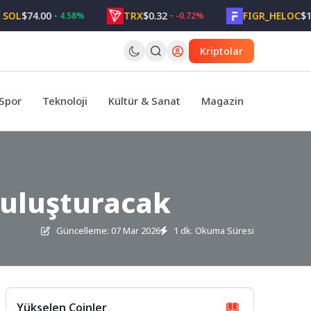
L
$74.00
TRX
$0.32
FIGR_HELOC
$1.05
4.58%
-0.72%
Kriptolar
Spor
Teknoloji
Kültür & Sanat
Magazin
 buluşturacak
Güncelleme: 07 Mar 2026
1 dk. Okuma Süresi
Yükselen Coinler