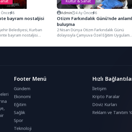
Sanat
Kültür & Sanat
y Önce
8
Admin
4 Ay Önce
6
nte bayram nostaljisi
Otizm Farkındalık Günü’nde anlaml
buluşma
şehir Belediyesi, Kurban
2 Nisan Dünya Otizm Farkındalık Günü
nte bayram nostaljisi
dolayısıyla Çamyuva Özel Eğitim Uygulama
Geçmişten Günümüze
Okulu’nda anlamlı bir etkinlik...
yramlaşmalar” konulu...
Footer Menü
Hızlı Bağlantıla
Gündem
İletişim
eleri
Ekonomi
Kripto Paralar
rına
Eğitim
Döviz Kurları
ye,
Sağlık
Reklam ve Tanıtım Ya
ir
Spor
Teknoloji