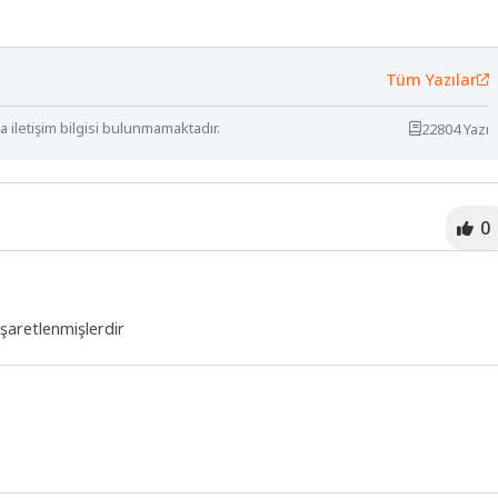
Tüm Yazılar
 iletişim bilgisi bulunmamaktadır.
22804 Yazı
0
işaretlenmişlerdir