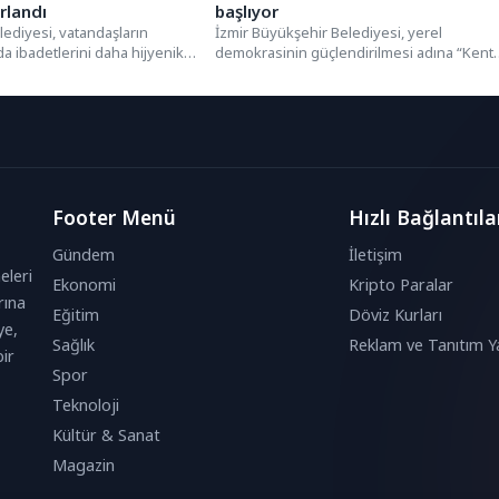
rlandı
başlıyor
ediyesi, vatandaşların
İzmir Büyükşehir Belediyesi, yerel
 ibadetlerini daha hijyenik
demokrasinin güçlendirilmesi adına “Kent
abilmesi için ilçe
Denetçileri” uygulamasını başlatma kararı
milerde...
aldı. Projeyle İzmir’de...
Footer Menü
Hızlı Bağlantıla
Gündem
İletişim
eleri
Ekonomi
Kripto Paralar
rına
Eğitim
Döviz Kurları
ye,
Sağlık
Reklam ve Tanıtım Ya
ir
Spor
Teknoloji
Kültür & Sanat
Magazin