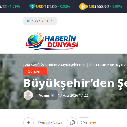
Skip
USDT
$1.00
BNB
$553.92
.79%
0.02%
0.99%
to
content
USD
46.73 TRY
Ana Sayfa
Gündem
Büyükşehir’den Şehit Ergün Köncü’ye v
Gündem
Büyükşehir’den Ş
Admin
17 Haz 2026 17:22
0
8