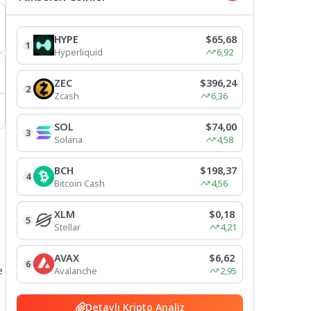
HYPE
$65,68
1
Hyperliquid
6,92
ZEC
$396,24
2
Zcash
6,36
SOL
$74,00
3
Solana
4,58
BCH
$198,37
4
Bitcoin Cash
4,56
XLM
$0,18
5
Stellar
4,21
AVAX
$6,62
6
e
Avalanche
2,95
Detaylı Kripto Analiz