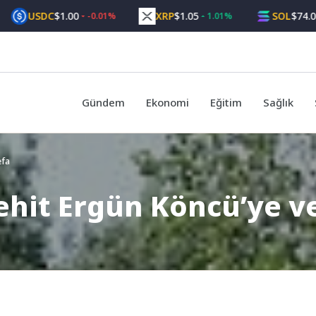
USDC
$1.00
XRP
$1.05
SOL
$74.00
-0.01%
1.01%
4.5
Gündem
Ekonomi
Eğitim
Sağlık
efa
ehit Ergün Köncü’ye v