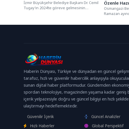
İzmir Büyükşehir Belediye Başkanı Dr. Cemil
Özenle Hazı
Tugay’ın 2024’te göreve gelmesinin
Osmangazi Bel
ardından kentte yürütülen sosyal destek...
Ramazan ayında
bir ortamda yap
genelindeki ca
Haberin Dünyası, Türkiye ve dünyadan en güncel gelişm
tarafsız, hızlı ve güvenilir habercilik anlayışıyla okuyucula
sunan dijital haber platformudur. Gündemden ekonomi
spordan teknolojiye, magazinden yaşama kadar geniş b
içerik yelpazesiyle doğru ve güncel bilgiyi en hızlı şekilde
ulaştırmayı hedeflemektedir.
Güvenilir İçerik
Güncel Analizler
Hızlı Haberler
Global Perspektif