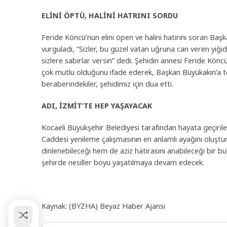
ELİNİ ÖPTÜ, HALİNİ HATRINI SORDU
Feride Köncü’nün elini öpen ve halini hatırını soran Başk
vurguladı, “Sizler, bu güzel vatan uğruna can veren yiği
sizlere sabırlar versin” dedi. Şehidin annesi Feride Kön
çok mutlu olduğunu ifade ederek, Başkan Büyükakın’a 
beraberindekiler, şehidimiz için dua etti.
ADI, İZMİT’TE HEP YAŞAYACAK
Kocaeli Büyükşehir Belediyesi tarafından hayata geçiri
Caddesi yenileme çalışmasının en anlamlı ayağını oluştu
dinlenebileceği hem de aziz hatırasını anabileceği bir 
şehirde nesiller boyu yaşatılmaya devam edecek.
Kaynak: (BYZHA) Beyaz Haber Ajansı