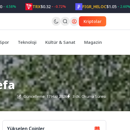
TRX
$0.32
FIGR_HELOC
$1.05
8%
-0.72%
2.60%
Kriptolar
Spor
Teknoloji
Kültür & Sanat
Magazin
efa
Güncelleme: 17 Haz 2026
3 dk. Okuma Süresi
Yükselen Coinler