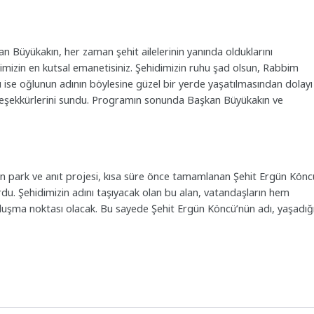
an Büyükakın, her zaman şehit ailelerinin yanında olduklarını
dimizin en kutsal emanetisiniz. Şehidimizin ruhu şad olsun, Rabbim
cü ise oğlunun adının böylesine güzel bir yerde yaşatılmasından dolayı
teşekkürlerini sundu. Programın sonunda Başkan Büyükakın ve
len park ve anıt projesi, kısa süre önce tamamlanan Şehit Ergün Könc
rdu. Şehidimizin adını taşıyacak olan bu alan, vatandaşların hem
buluşma noktası olacak. Bu sayede Şehit Ergün Köncü’nün adı, yaşadığ