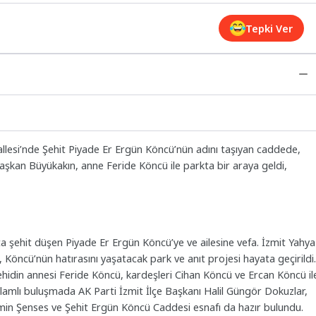
Tepki Ver
llesi’nde Şehit Piyade Er Ergün Köncü’nün adını taşıyan caddede,
 Başkan Büyükakın, anne Feride Köncü ile parkta bir araya geldi,
ta şehit düşen Piyade Er Ergün Köncü’ye ve ailesine vefa. İzmit Yahya
Köncü’nün hatırasını yaşatacak park ve anıt projesi hayata geçirildi.
hidin annesi Feride Köncü, kardeşleri Cihan Köncü ve Ercan Köncü il
nlamlı buluşmada AK Parti İzmit İlçe Başkanı Halil Güngör Dokuzlar,
rmin Şenses ve Şehit Ergün Köncü Caddesi esnafı da hazır bulundu.