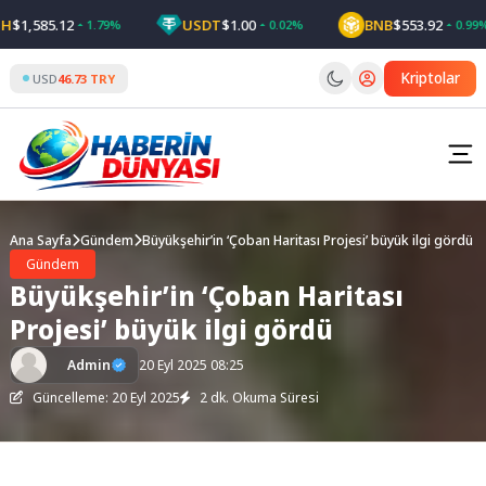
Skip
1,585.12
USDT
$1.00
BNB
$553.92
1.79%
0.02%
0.99%
to
content
Kriptolar
USD
46.73 TRY
Ana Sayfa
Gündem
Büyükşehir’in ‘Çoban Haritası Projesi’ büyük ilgi gördü
Gündem
Büyükşehir’in ‘Çoban Haritası
Projesi’ büyük ilgi gördü
Admin
20 Eyl 2025 08:25
Güncelleme: 20 Eyl 2025
2 dk. Okuma Süresi