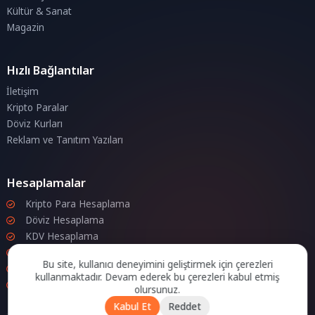
Kültür & Sanat
Magazin
Hızlı Bağlantılar
İletişim
Kripto Paralar
Döviz Kurları
Reklam ve Tanıtım Yazıları
Hesaplamalar
Kripto Para Hesaplama
Döviz Hesaplama
KDV Hesaplama
İndirim Hesaplama
Bu site, kullanıcı deneyimini geliştirmek için çerezleri
Zam Hesaplama
kullanmaktadır. Devam ederek bu çerezleri kabul etmiş
Bileşik Hesaplama
olursunuz.
Kabul Et
Reddet