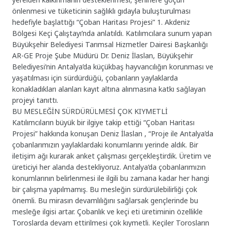
önlenmesi ve tüketicinin sağlıklı gıdayla buluşturulması
hedefiyle başlattığı “Çoban Haritası Projesi” 1. Akdeniz
Bölgesi Keçi Çalıştayı’nda anlatıldı. Katılımcılara sunum yapan
Büyükşehir Belediyesi Tarımsal Hizmetler Dairesi Başkanlığı
AR-GE Proje Şube Müdürü Dr. Deniz İlaslan, Büyükşehir
Belediyesi’nin Antalya’da küçükbaş hayvancılığın korunması ve
yaşatılması için sürdürdüğü, çobanların yaylaklarda
konakladıkları alanları kayıt altına alınmasına katkı sağlayan
projeyi tanıttı.
BU MESLEĞİN SÜRDÜRÜLMESİ ÇOK KIYMETLİ
Katılımcıların büyük bir ilgiye takip ettiği “Çoban Haritası
Projesi” hakkında konuşan Deniz İlaslan , “Proje ile Antalya’da
çobanlarımızın yaylaklardaki konumlarını yerinde aldık. Bir
iletişim ağı kurarak anket çalışması gerçekleştirdik. Üretim ve
üreticiyi her alanda destekliyoruz. Antalya’da çobanlarımızın
konumlarının belirlenmesi ile ilgili bu zamana kadar her hangi
bir çalışma yapılmamış. Bu mesleğin sürdürülebilirliği çok
önemli. Bu mirasın devamlılığını sağlarsak gençlerinde bu
mesleğe ilgisi artar. Çobanlık ve keçi eti üretiminin özellikle
Toroslarda devam ettirilmesi çok kıymetli. Keçiler Torosların