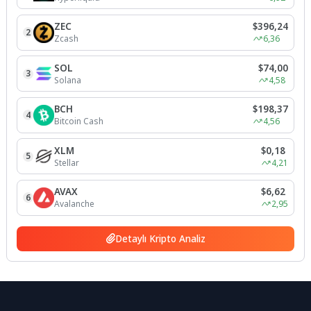
ZEC
$396,24
2
Zcash
6,36
SOL
$74,00
3
Solana
4,58
BCH
$198,37
4
Bitcoin Cash
4,56
XLM
$0,18
5
Stellar
4,21
AVAX
$6,62
6
Avalanche
2,95
Detaylı Kripto Analiz