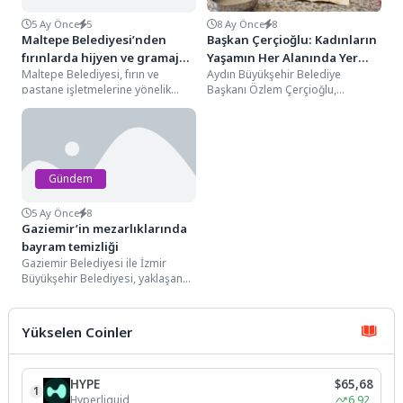
5 Ay Önce
5
8 Ay Önce
8
Maltepe Belediyesi’nden
Başkan Çerçioğlu: Kadınların
fırınlarda hijyen ve gramaj
Yaşamın Her Alanında Yer
Maltepe Belediyesi, fırın ve
Aydın Büyükşehir Belediye
denetimi
Alabilmeleri İçin
pastane işletmelerine yönelik
Başkanı Özlem Çerçioğlu,
Çalışmalarımızı
denetim gerçekleştirdi.
kadınların sosyal ve ekonomik
Sürdürüyoruz
Çalışmalarını sıklaştıran ekipler,
yaşamda daha güçlü bir şekilde...
işletmelerdeki ürünleri; hijyen,...
Gündem
5 Ay Önce
8
Gaziemir’in mezarlıklarında
bayram temizliği
Gaziemir Belediyesi ile İzmir
Büyükşehir Belediyesi, yaklaşan
Ramazan Bayramı öncesinde
ilçedeki mezarlıklarda detaylı
temizlik çalışması...
Yükselen Coinler
HYPE
$65,68
1
Hyperliquid
6,92