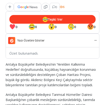
0
6
Tepki Ver
0
0
0
0
0
Yazı Özetini Göster
Özet bulunamadı.
Antalya Büyükşehir Belediyesi’nin ‘Yerelden Kalkınma
Hedefleri’ doğrultusunda, küçükbaş hayvancılığın korunması
ve sürdürülebilirliğini destekleyen Çoban Haritası Projesi,
büyük ilgi gördü. Akdeniz Bölgesi Keçi Çalıştayı’nda sektör
bileşenlerine tanıtılan proje katılımcılardan beğeni topladı.
Antalya Büyükşehir Belediyesi Tarımsal Hizmetler Dairesi
Başkanlığı’nın çobanlık mesleğinin sürdürülebilirliği, tarımda
yerelden kalkınmanın desteklenmesi, şehirlere göçün