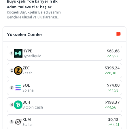
Büyükşehir’de kariyerin ilk
adımı “Kılavuz’la” başlar
Kocaeli Büyükşehir Belediyesi’nin
gençlere ulusal ve uluslararası
şirketlerde online staj imkânı
sunduğu Kılavuz Kariyer
Programı...
Yükselen Coinler
HYPE
$65,68
1
Hyperliquid
6,92
ZEC
$396,24
2
Zcash
6,36
SOL
$74,00
3
Solana
4,58
BCH
$198,37
4
Bitcoin Cash
4,56
XLM
$0,18
5
Stellar
4,21