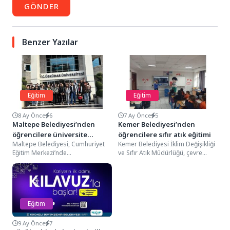
GÖNDER
Benzer Yazılar
Eğitim
Eğitim
8 Ay Önce
6
7 Ay Önce
5
Maltepe Belediyesi’nden
Kemer Belediyesi’nden
öğrencilere üniversite
öğrencilere sıfır atık eğitimi
Maltepe Belediyesi, Cumhuriyet
Kemer Belediyesi İklim Değişikliği
tanıtım gezileri
Eğitim Merkezi’nde
ve Sıfır Atık Müdürlüğü, çevre
Yükseköğretim Kursları Sınavı’na
bilincinin artırılması amacıyla
(YKS) hazırlanan öğrencilerin
Kemer’de yer alan...
tercih sürecine katkı sunacak...
Eğitim
9 Ay Önce
7