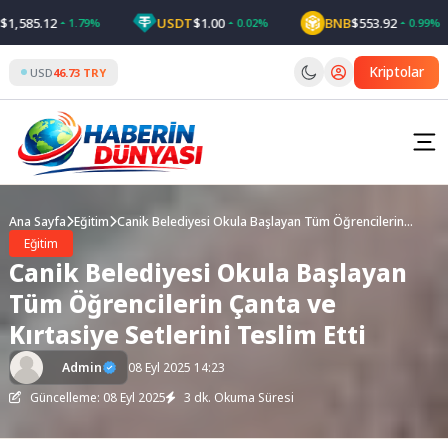
Skip
585.12
USDT
$1.00
BNB
$553.92
1.79%
0.02%
0.99%
to
content
Kriptolar
USD
46.73 TRY
Ana Sayfa
Eğitim
Canik Belediyesi Okula Başlayan Tüm Öğrencilerin
Çanta ve Kırtasiye Setlerini Teslim Etti
Eğitim
Canik Belediyesi Okula Başlayan
Tüm Öğrencilerin Çanta ve
Kırtasiye Setlerini Teslim Etti
Admin
08 Eyl 2025 14:23
Güncelleme: 08 Eyl 2025
3 dk. Okuma Süresi