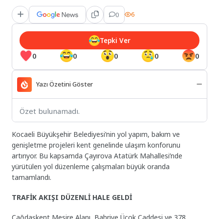
0
6
Tepki Ver
0
0
0
0
0
Yazı Özetini Göster
Özet bulunamadı.
Kocaeli Büyükşehir Belediyesi’nin yol yapım, bakım ve
genişletme projeleri kent genelinde ulaşım konforunu
artırıyor. Bu kapsamda Çayırova Atatürk Mahallesi’nde
yürütülen yol düzenleme çalışmaları büyük oranda
tamamlandı.
TRAFİK AKIŞI DÜZENLİ HALE GELDİ
Çağdaşkent Mesire Alanı, Bahriye Üçok Caddesi ve 378.