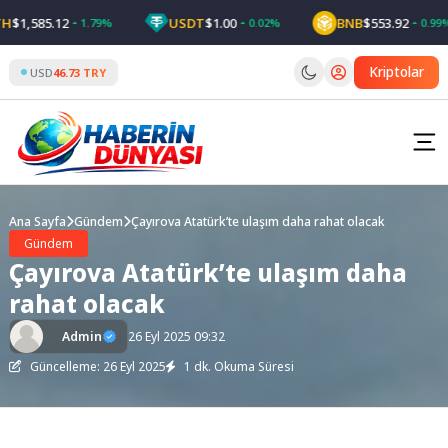
Skip
1,585.12
USDT
$1.00
BNB
$553.92
1.79%
0.02%
0.99%
to
content
Kriptolar
USD
46.73 TRY
Ana Sayfa
Gündem
Çayırova Atatürk’te ulaşım daha rahat olacak
Gündem
Çayırova Atatürk’te ulaşım daha
rahat olacak
Admin
26 Eyl 2025 09:32
Güncelleme: 26 Eyl 2025
1 dk. Okuma Süresi