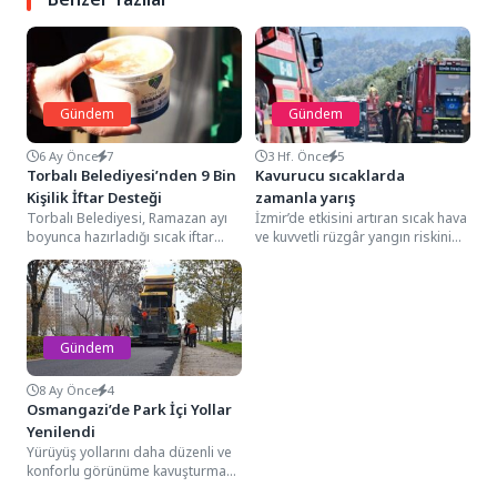
Gündem
Gündem
6 Ay Önce
7
3 Hf. Önce
5
Torbalı Belediyesi’nden 9 Bin
Kavurucu sıcaklarda
Kişilik İftar Desteği
zamanla yarış
Torbalı Belediyesi, Ramazan ayı
İzmir’de etkisini artıran sıcak hava
boyunca hazırladığı sıcak iftar
ve kuvvetli rüzgâr yangın riskini
yemeklerini ihtiyaç sahibi aileler
yükseltirken, Bornova Erzene’de
ile 65 yaş...
çıkan orman...
Gündem
8 Ay Önce
4
Osmangazi’de Park İçi Yollar
Yenilendi
Yürüyüş yollarını daha düzenli ve
konforlu görünüme kavuşturmak
amacıyla çalışmalarını kesintisiz