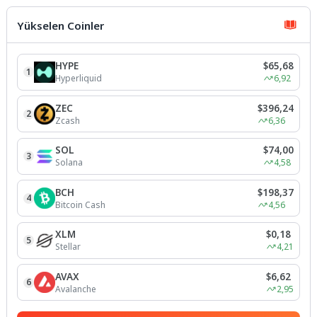
sürdüren Osmangazi Belediyesi,
ilçenin...
Yükselen Coinler
HYPE
$65,68
1
Hyperliquid
6,92
ZEC
$396,24
2
Zcash
6,36
SOL
$74,00
3
Solana
4,58
BCH
$198,37
4
Bitcoin Cash
4,56
XLM
$0,18
5
Stellar
4,21
AVAX
$6,62
6
Avalanche
2,95