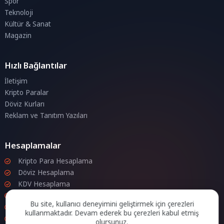
Spor
Teknoloji
Kültür & Sanat
Magazin
Hızlı Bağlantılar
İletişim
Kripto Paralar
Döviz Kurları
Reklam ve Tanıtım Yazıları
Hesaplamalar
Kripto Para Hesaplama
Döviz Hesaplama
KDV Hesaplama
İndirim Hesaplama
Bu site, kullanıcı deneyimini geliştirmek için çerezleri
Zam Hesaplama
kullanmaktadır. Devam ederek bu çerezleri kabul etmiş
Bileşik Hesaplama
olursunuz.