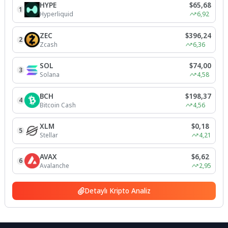
HYPE
$65,68
1
Hyperliquid
6,92
ZEC
$396,24
2
Zcash
6,36
SOL
$74,00
3
Solana
4,58
BCH
$198,37
4
Bitcoin Cash
4,56
XLM
$0,18
5
Stellar
4,21
AVAX
$6,62
6
Avalanche
2,95
Detaylı Kripto Analiz