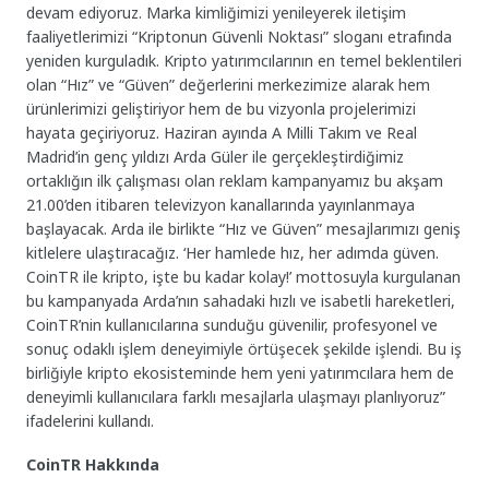
devam ediyoruz. Marka kimliğimizi yenileyerek iletişim
faaliyetlerimizi “Kriptonun Güvenli Noktası” sloganı etrafında
yeniden kurguladık. Kripto yatırımcılarının en temel beklentileri
olan “Hız” ve “Güven” değerlerini merkezimize alarak hem
ürünlerimizi geliştiriyor hem de bu vizyonla projelerimizi
hayata geçiriyoruz. Haziran ayında A Milli Takım ve Real
Madrid’in genç yıldızı Arda Güler ile gerçekleştirdiğimiz
ortaklığın ilk çalışması olan reklam kampanyamız bu akşam
21.00’den itibaren televizyon kanallarında yayınlanmaya
başlayacak. Arda ile birlikte “Hız ve Güven” mesajlarımızı geniş
kitlelere ulaştıracağız. ‘Her hamlede hız, her adımda güven.
CoinTR ile kripto, işte bu kadar kolay!’ mottosuyla kurgulanan
bu kampanyada Arda’nın sahadaki hızlı ve isabetli hareketleri,
CoinTR’nin kullanıcılarına sunduğu güvenilir, profesyonel ve
sonuç odaklı işlem deneyimiyle örtüşecek şekilde işlendi. Bu iş
birliğiyle kripto ekosisteminde hem yeni yatırımcılara hem de
deneyimli kullanıcılara farklı mesajlarla ulaşmayı planlıyoruz”
ifadelerini kullandı.
CoinTR Hakkında