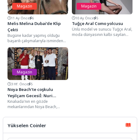
Magazin
Magazin
11 Ay Önce
6
10 Ay Önce
5
Melis Melina Dubai’de Klip
Tuğçe Aral Como yolcusu
Ünlü model ve sunucu Tuğçe Aral,
Çekti
moda dünyasının kalbi sayılan
Bugüne kadar yapmış olduğu
İtalya'dan özel bir davet aldı....
başarılı çalışmalarıyla isminden
söz ettiren İranlı oyuncu ve şarkıcı
Melis Melina,...
Magazin
3 Hf. Önce
5
Noya Beach’te coşkulu
Yeşilçam Gecesiİ: Nuri
Kınalıada'nın en gözde
Alço’nun elinden gazoz içme
mekanlarından Noya Beach,
yarışına girdiler!
hafızalardan silinmeyecek
muhteşem bir Yeşilçam
Gecesi konseptine ev sahipliği
Yükselen Coinler
yaptı. Geceye damgasını...