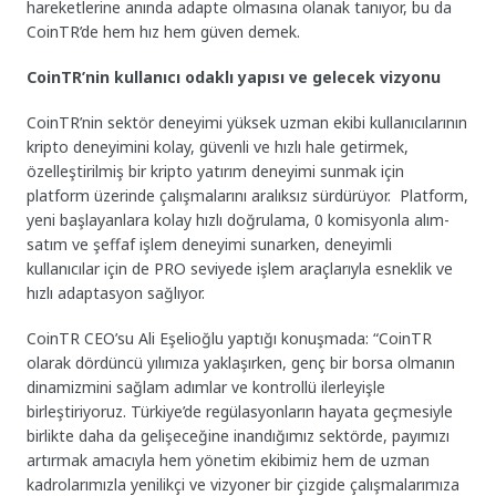
hareketlerine anında adapte olmasına olanak tanıyor, bu da
CoinTR’de hem hız hem güven demek.
CoinTR’nin kullanıcı odaklı yapısı ve gelecek vizyonu
CoinTR’nin sektör deneyimi yüksek uzman ekibi kullanıcılarının
kripto deneyimini kolay, güvenli ve hızlı hale getirmek,
özelleştirilmiş bir kripto yatırım deneyimi sunmak için
platform üzerinde çalışmalarını aralıksız sürdürüyor. Platform,
yeni başlayanlara kolay hızlı doğrulama, 0 komisyonla alım-
satım ve şeffaf işlem deneyimi sunarken, deneyimli
kullanıcılar için de PRO seviyede işlem araçlarıyla esneklik ve
hızlı adaptasyon sağlıyor.
CoinTR CEO’su Ali Eşelioğlu yaptığı konuşmada: “CoinTR
olarak dördüncü yılımıza yaklaşırken, genç bir borsa olmanın
dinamizmini sağlam adımlar ve kontrollü ilerleyişle
birleştiriyoruz. Türkiye’de regülasyonların hayata geçmesiyle
birlikte daha da gelişeceğine inandığımız sektörde, payımızı
artırmak amacıyla hem yönetim ekibimiz hem de uzman
kadrolarımızla yenilikçi ve vizyoner bir çizgide çalışmalarımıza