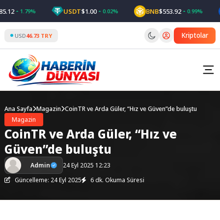
Skip
2
USDT
$1.00
BNB
$553.92
1.79%
0.02%
0.99%
to
content
Kriptolar
USD
46.73 TRY
Ana Sayfa
Magazin
CoinTR ve Arda Güler, “Hız ve Güven”de buluştu
Magazin
CoinTR ve Arda Güler, “Hız ve
Güven”de buluştu
Admin
24 Eyl 2025 12:23
Güncelleme: 24 Eyl 2025
6 dk. Okuma Süresi