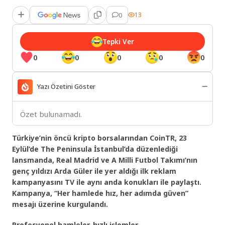
0
13
Tepki Ver
0
0
0
0
0
Yazı Özetini Göster
Özet bulunamadı.
Türkiye’nin öncü kripto borsalarından CoinTR, 23
Eylül’de The Peninsula İstanbul’da düzenlediği
lansmanda, Real Madrid ve A Milli Futbol Takımı’nın
genç yıldızı Arda Güler ile yer aldığı ilk reklam
kampanyasını TV ile aynı anda konukları ile paylaştı.
Kampanya, “Her hamlede hız, her adımda güven”
mesajı üzerine kurgulandı.
Profesyonel hamleler, hızlı işlemler