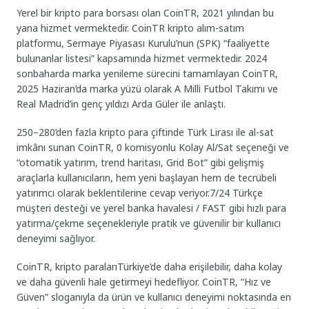
Yerel bir kripto para borsası olan CoinTR, 2021 yılından bu
yana hizmet vermektedir. CoinTR kripto alım-satım
platformu, Sermaye Piyasası Kurulu’nun (SPK) “faaliyette
bulunanlar listesi” kapsamında hizmet vermektedir. 2024
sonbaharda marka yenileme sürecini tamamlayan CoinTR,
2025 Haziran’da marka yüzü olarak A Milli Futbol Takımı ve
Real Madrid’in genç yıldızı Arda Güler ile anlaştı.
250–280’den fazla kripto para çiftinde Türk Lirası ile al-sat
imkânı sunan CoinTR, 0 komisyonlu Kolay Al/Sat seçeneği ve
“otomatik yatırım, trend haritası, Grid Bot” gibi gelişmiş
araçlarla kullanıcıların, hem yeni başlayan hem de tecrübeli
yatırımcı olarak beklentilerine cevap veriyor.7/24 Türkçe
müşteri desteği ve yerel banka havalesi / FAST gibi hızlı para
yatırma/çekme seçenekleriyle pratik ve güvenilir bir kullanıcı
deneyimi sağlıyor.
CoinTR, kripto paralarıTürkiye’de daha erişilebilir, daha kolay
ve daha güvenli hale getirmeyi hedefliyor. CoinTR, “Hız ve
Güven” sloganıyla da ürün ve kullanıcı deneyimi noktasında en