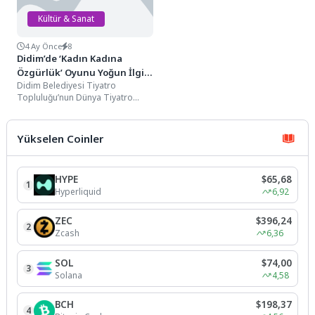
Kültür & Sanat
4 Ay Önce
8
Didim’de ‘Kadın Kadına
Özgürlük’ Oyunu Yoğun İlgi
Didim Belediyesi Tiyatro
Gördü
Topluluğu’nun Dünya Tiyatro
Günü’nde, Didim Gençlik Merkezi
(DİGEM)’nde sahnelediği “Kadın
Kadına Özgürlük”...
Yükselen Coinler
HYPE
$65,68
1
Hyperliquid
6,92
ZEC
$396,24
2
Zcash
6,36
SOL
$74,00
3
Solana
4,58
BCH
$198,37
4