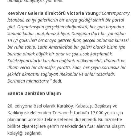
oldukça kolaylaştırıyor.
”dedi.
Revolver Galeria direktörü Victoria Young:”
Contemporary
Istanbul, en iyi galerilerin bir araya geldiği sihirli bir portal
gibi. Organizasyon gerçekten olağanüstü, her gün başından
sonuna kadar unutulmaz kılıyor. Dünyanın dört bir yanından
en iyi galerileri bir araya getiren fuar, gerçek anlamda küresel
bir ruha sahip. Latin Amerika’dan bir galeri olarak bizim için
burada olmak büyük bir onur ve çok sıcak karşılandık.
Koleksiyoncularla kurulan bağlantı mükemmeldi, dinamik ve
ilham verici bir atmosfer yarattı. Fuar, her şeyin sorunsuz bir
şekilde akmasını sağlayan mekanlar ve anlar tasarladı.
Derinden minnettarız.”
dedi.
Sanata Denizden Ulaşım
20. edisyona özel olarak Karaköy, Kabataş, Beşiktaş ve
Kadıköy iskelelerinden Tersane İstanbul’a 17.000 yolcu için
planlanan ücretsiz tekne seferleri düzenlendi. Bu hizmetle
birlikte ziyaretçilere şehrin merkezinden fuar alanına ulaşım
kolaylığı sağlandı.