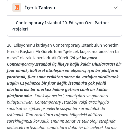
İçerik Tablosu
Contemporary Istanbul 20. Edisyon Özel Partner
Projeleri
20. Edisyonunu kutlayan Contemporary Istanbul’un Yönetim
Kurulu Başkanı Ali Güreli; fuarı “gelecek kuşaklara bırakılan bir
miras” olarak tanımladı. Ali Güreli
“
20 yıl boyunca
Contemporary Istanbul üç ilkeye bağlı kaldı; Uluslararası bir
fuar olmak, kültürel etkileşim ve alışveriş için bir platform
yaratmak, fuar sona erdikten sonra da varlığını sürdürmek.
Bugün CI yalnızca bir fuar değil; İstanbul’u çok yönlü
uluslararası bir merkez haline getiren canlı bir kültür
platformudur
. Koleksiyonerleri, sanatçıları ve galerileri
buluştururken, Contemporary Istanbul Vakfı aracılığıyla
sanatsal ve eğitsel projelerle sosyal bir sorumluluk da
üstlendik. Tüm zorluklara rağmen bölgedeki kültürel
sürekliliğimizi koruduk. Eminim sanat ve teknoloji etrafında
gelişecek tartışmalar, sanatçılara daha iyi bir gelecek kurma