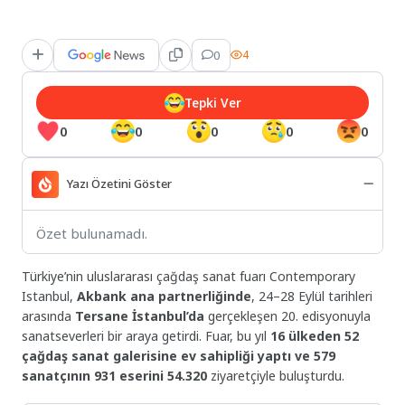
0
4
Tepki Ver
0
0
0
0
0
Yazı Özetini Göster
Özet bulunamadı.
Türkiye’nin uluslararası çağdaş sanat fuarı Contemporary
Istanbul,
Akbank ana partnerliğinde
, 24–28 Eylül tarihleri
arasında
Tersane İstanbul’da
gerçekleşen 20. edisyonuyla
sanatseverleri bir araya getirdi. Fuar, bu yıl
16 ülkeden 52
çağdaş sanat galerisine ev sahipliği yaptı ve
579
sanatçının 931 eserini
54.320
ziyaretçiyle buluşturdu.