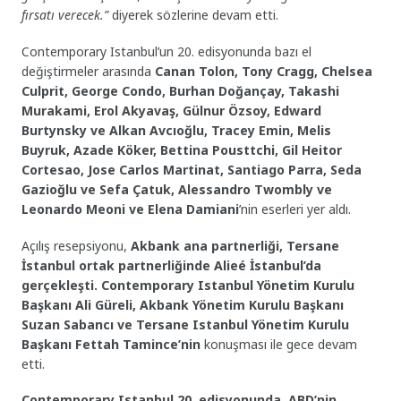
fırsatı verecek.”
diyerek sözlerine devam etti.
Contemporary Istanbul’un 20. edisyonunda bazı el
değiştirmeler arasında
Canan Tolon, Tony Cragg, Chelsea
Culprit, George Condo, Burhan Doğançay, Takashi
Murakami, Erol Akyavaş, Gülnur Özsoy, Edward
Burtynsky ve Alkan Avcıoğlu, Tracey Emin, Melis
Buyruk, Azade Köker, Bettina Pousttchi, Gil Heitor
Cortesao, Jose Carlos Martinat, Santiago Parra, Seda
Gazioğlu ve Sefa Çatuk, Alessandro Twombly ve
Leonardo Meoni ve Elena Damiani
’nin eserleri yer aldı.
Açılış resepsiyonu,
Akbank ana partnerliği, Tersane
İstanbul ortak partnerliğinde Alieé İstanbul’da
gerçekleşti. Contemporary Istanbul Yönetim Kurulu
Başkanı Ali Güreli, Akbank Yönetim Kurulu Başkanı
Suzan Sabancı ve Tersane Istanbul Yönetim Kurulu
Başkanı Fettah Tamince’nin
konuşması ile gece devam
etti.
Contemporary Istanbul 20. edisyonunda, ABD’nin