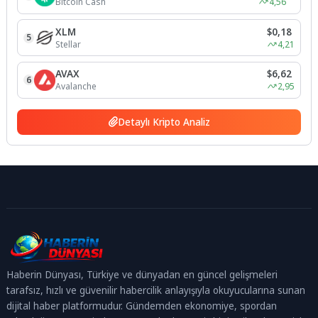
Bitcoin Cash
4,56
XLM
$0,18
5
Stellar
4,21
AVAX
$6,62
6
Avalanche
2,95
Detaylı Kripto Analiz
Haberin Dünyası, Türkiye ve dünyadan en güncel gelişmeleri
tarafsız, hızlı ve güvenilir habercilik anlayışıyla okuyucularına sunan
dijital haber platformudur. Gündemden ekonomiye, spordan