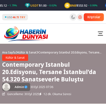
Skip
USDT
$1.00
BNB
$553.92
US
1.79%
0.02%
0.99%
to
content
Kriptolar
USD
46.73 TRY
Ana Sayfa
Kültür & Sanat
Contemporary Istanbul 20.Edisyonu, Tersane
İstanbul’da 54.320 Sanatseverle Buluştu
Kültür & Sanat
Contemporary Istanbul
20.Edisyonu, Tersane İstanbul’da
54.320 Sanatseverle Buluştu
Admin
30 Eyl 2025 07:36
Güncelleme: 30 Eyl 2025
12 dk. Okuma Süresi