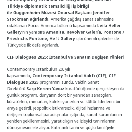
Türkiye diplomatik temsilciliği iş birliği
ile Guggenheim Müzesi Onursal Başkanı Jennifer
Stockman ağırlandı.
Amerika çağdaş sanat sahnesine
odaklanan Focus America bölümü kapsamında
Leila Heller
Gallery
’nin yanı sıra
Amanita, Revolver Galería, Pontone /
Friedrichs Pontone, Heft Gallery
gibi önemli galeriler de
Türkiye’de ilk defa ağırlandı.
CIF Dialogues 2025: İstanbul ve Sanatın Değişen Yönleri
Contemporary Istanbul’un 20. yılı
kapsamında,
Contemporary Istanbul Vakfı (CIF),
CIF
Dialogues 2025
programını sundu. Vakfın Sanat
Direktörü
Sarp Kerem Yavuz
küratörlüğünde gerçekleşen iki
günlük program, dünyanın dört bir yanından sanatçıları,
küratörleri, mimarları, koleksiyonerleri ve kültür liderlerini bir
araya getirdi. Jeopolitik istikrarsızlık, dijital hızlanma ve
değişen toplumsal paradigmalar ışığında, sanat kurumlarının
yeniden şekillenmesini, yaratıcılığın ve izleyici tanımlarının
dönüşmesini ele alıyor. Katmanlı tarihi ve güçlü kimliğiyle