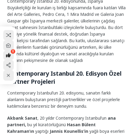
Contemporary Istanbul 20. edisyonunda, İspanya
Büyükelçiliği ile kurulan iş birliği kapsamında fuara katılan Villa
del Arte Galleries, Pedro Cera, 1 Mira Madrid ve Galeria Joan
Gaspar gibi İspanya merkezli galeriler, ülkelerinin çağdaş
sanat sahnesini İstanbul’daki izleyicilerle buluşturdu. Bu dört
galeriye yönelik finansal destek, doğrudan İspanya
Büyükelçisi tarafından sağlandı. Bu katkı, uluslararası sanatçı
ve galerilerin fuardaki görünürlüğünü artırırken, iki ülke
0
arasında kültürel diyaloğun ve sanat aracılığıyla kurulan
bağların pekişmesine de olanak sağladı
Contemporary Istanbul 20. Edisyon Özel
Partner Projeleri
Contemporary Istanbul’un 20. edisyonu, sanatın farklı
alanlarını buluşturan prestijli partnerlikler ve özel projelerle
katılımcılara benzersiz bir deneyim sundu.
Akbank Sanat
, 20 yıldır Contemporary Istanbul’un
ana
partneri,
bu yıl küratörlüğünü
Hasan Bülent
Kahraman’ın
yaptığı
Jannis Kounellis’in
yağlı boya eserleri