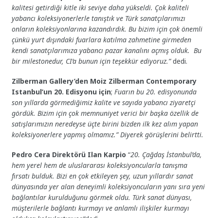
kalitesi getirdiği kitle iki seviye daha yükseldi. Çok kaliteli
yabancı koleksiyonerlerle tanıştık ve Türk sanatçılarımızı
onların koleksiyonlarına kazandırdık. Bu bizim için çok önemli
çünkü yurt dışındaki fuarlara katılma zahmetine girmeden
kendi sanatçılarımıza yabancı pazar kanalını açmış olduk. Bu
bir milestonedur, CI’a bunun için teşekkür ediyoruz.”
dedi.
Zilberman Gallery’den Moiz Zilberman Contemporary
Istanbul’un 20. Edisyonu için
;
Fuarın bu 20. edisyonunda
son yıllarda görmediğimiz kalite ve sayıda yabancı ziyaretçi
gördük. Bizim için çok memnuniyet verici bir başka özellik de
satışlarımızın neredeyse üçte birini bizden ilk kez alım yapan
koleksiyonerlere yapmış olmamız.” Diyerek görüşlerini belirtti.
Pedro Cera Direktörü Ilan Karpio
“
20. Çağdaş İstanbul’da,
hem yerel hem de uluslararası koleksiyoncularla tanışma
fırsatı bulduk. Bizi en çok etkileyen şey, uzun yıllardır sanat
dünyasında yer alan deneyimli koleksiyoncuların yanı sıra yeni
bağlantılar kurulduğunu görmek oldu. Türk sanat dünyası,
müşterilerle bağlantı kurmayı ve anlamlı ilişkiler kurmayı