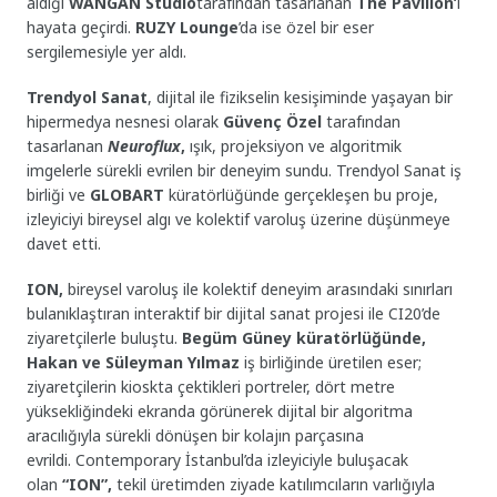
aldığı
WANGAN
Studio
tarafından tasarlanan
The Pavilion’
ı
hayata geçirdi.
RUZY Lounge
’da ise özel bir eser
sergilemesiyle yer aldı.
Trendyol Sanat
, dijital ile fizikselin kesişiminde yaşayan bir
hipermedya nesnesi olarak
Güvenç Özel
tarafından
tasarlanan
Neuroflux
,
ışık, projeksiyon ve algoritmik
imgelerle sürekli evrilen bir deneyim sundu. Trendyol Sanat iş
birliği ve
GLOBART
küratörlüğünde gerçekleşen bu proje,
izleyiciyi bireysel algı ve kolektif varoluş üzerine düşünmeye
davet etti.
ION,
bireysel varoluş ile kolektif deneyim arasındaki sınırları
bulanıklaştıran interaktif bir dijital sanat projesi ile CI20’de
ziyaretçilerle buluştu.
Begüm Güney küratörlüğünde,
Hakan ve Süleyman Yılmaz
iş birliğinde üretilen eser;
ziyaretçilerin kioskta çektikleri portreler, dört metre
yüksekliğindeki ekranda görünerek dijital bir algoritma
aracılığıyla sürekli dönüşen bir kolajın parçasına
evrildi.
Contemporary İstanbul’da izleyiciyle buluşacak
olan
“ION”,
tekil üretimden ziyade katılımcıların varlığıyla