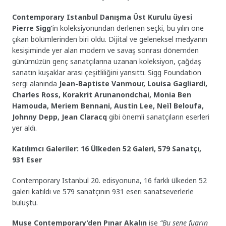
Contemporary Istanbul Danışma Üst Kurulu üyesi
Pierre Sigg’
in koleksiyonundan derlenen seçki, bu yılın öne
çıkan bölümlerinden biri oldu. Dijital ve geleneksel medyanın
kesişiminde yer alan modern ve savaş sonrası dönemden
günümüzün genç sanatçılarına uzanan koleksiyon, çağdaş
sanatın kuşaklar arası çeşitliliğini yansıttı. Sigg Foundation
sergi alanında
Jean-Baptiste Vanmour, Louisa Gagliardi,
Charles Ross, Korakrit Arunanondchai, Monia Ben
Hamouda, Meriem Bennani, Austin Lee, Neïl Beloufa,
Johnny Depp, Jean Claracq
gibi önemli sanatçıların eserleri
yer aldı.
Katılımcı Galeriler: 16 Ülkeden 52 Galeri, 579 Sanatçı,
931 Eser
Contemporary Istanbul 20. edisyonuna, 16 farklı ülkeden 52
galeri katıldı ve 579 sanatçının 931 eseri sanatseverlerle
buluştu.
Muse Contemporary’den Pınar Akalın
ise
“Bu sene fuarın