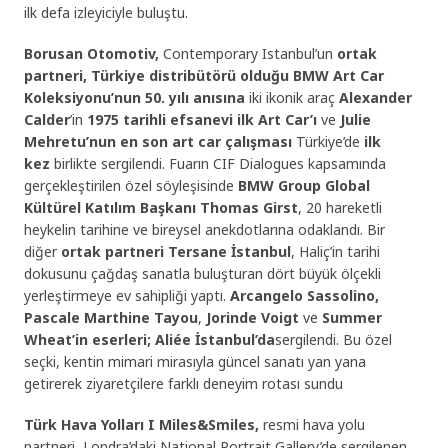
ilk defa izleyiciyle buluştu.
Borusan Otomotiv,
Contemporary Istanbul’un
ortak
partneri, Türkiye distribütörü olduğu BMW Art Car
Koleksiyonu’nun 50. yılı anısına
iki ikonik araç
Alexander
Calder
’in
1975 tarihli efsanevi ilk Art Car’ı
ve
Julie
Mehretu’nun en son art car çalışması
Türkiye’de
ilk
kez
birlikte sergilendi. Fuarın CIF Dialogues kapsamında
gerçekleştirilen özel söyleşisinde
BMW Group Global
Kültürel Katılım Başkanı Thomas Girst
, 20 hareketli
heykelin tarihine ve bireysel anekdotlarına odaklandı.
Bir
diğer
ortak partneri Tersane İstanbul
, Haliç’in tarihi
dokusunu çağdaş sanatla buluşturan dört büyük ölçekli
yerleştirmeye ev sahipliği yaptı.
Arcangelo Sassolino,
Pascale Marthine Tayou
,
Jorinde Voigt
ve
Summer
Wheat’in eserleri;
Aliée İstanbul’da
sergilendi. Bu özel
seçki, kentin mimari mirasıyla güncel sanatı yan yana
getirerek ziyaretçilere farklı deneyim rotası sundu
Türk Hava Yolları I Miles&Smiles,
resmi hava yolu
partneri
,
Londra’daki National Portrait Gallery’de sergilenen