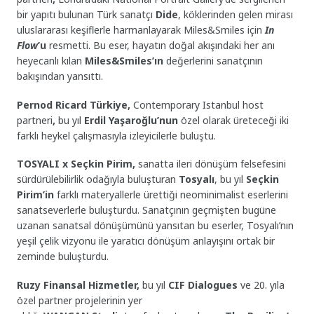
bir yapıtı bulunan Türk sanatçı
Dide
, köklerinden gelen mirası
uluslararası keşiflerle harmanlayarak Miles&Smiles için
In
Flow
’u
resmetti. Bu eser, hayatın doğal akışındaki her anı
heyecanlı kılan
Miles&Smiles’ın
değerlerini sanatçının
bakışından yansıttı.
Pernod Ricard Türkiye,
Contemporary Istanbul host
partneri
,
bu yıl
Erdil Yaşaroğlu’nun
özel olarak üreteceği iki
farklı heykel çalışmasıyla izleyicilerle buluştu.
TOSYALI x Seçkin Pirim,
sanatta ileri dönüşüm felsefesini
sürdürülebilirlik odağıyla buluşturan
Tosyalı
, bu yıl
Seçkin
Pirim’in
farklı materyallerle ürettiği neominimalist eserlerini
sanatseverlerle buluşturdu. Sanatçının geçmişten bugüne
uzanan sanatsal dönüşümünü yansıtan bu eserler, Tosyalı’nın
yeşil çelik vizyonu ile yaratıcı dönüşüm anlayışını ortak bir
zeminde buluşturdu.
Ruzy Finansal Hizmetler,
bu yıl
CIF Dialogues
ve 20. yıla
özel partner projelerinin yer