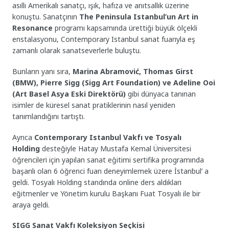
asıllı Amerikalı sanatçı, ışık, hafıza ve anıtsallık üzerine
konuştu. Sanatçının
The Peninsula Istanbul’un Art in
Resonance
programı kapsamında ürettiği büyük ölçekli
enstalasyonu, Contemporary Istanbul sanat fuarıyla eş
zamanlı olarak sanatseverlerle buluştu.
Bunların yanı sıra,
Marina Abramović,
Thomas Girst
(BMW), Pierre Sigg (Sigg Art Foundation) ve Adeline Ooi
(Art Basel Asya Eski Direktörü)
gibi dünyaca tanınan
isimler de küresel sanat pratiklerinin nasıl yeniden
tanımlandığını tartıştı.
Ayrıca
Contemporary Istanbul Vakfı ve Tosyalı
Holding
desteğiyle Hatay Mustafa Kemal Üniversitesi
öğrencileri için yapılan sanat eğitimi sertifika programında
başarılı olan 6 öğrenci fuarı deneyimlemek üzere İstanbul’ a
geldi. Tosyalı Holding standında online ders aldıkları
eğitmenler ve Yönetim kurulu Başkanı Fuat Tosyalı ile bir
araya geldi.
SIGG Sanat Vakfı Koleksiyon Seçkisi