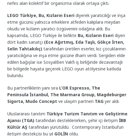
nefes alan kolektif bir organizma olarak ortaya çıktı.
LEGO Türkiye, Bu, Kızların Eseri
diyerek yaratıcılığı ve inşa
etme gücünü yalnızca erkeklere atfeden kalıplara meydan
okudu ve kızların yaratıcı özgüvenini odağına aldı. Bu
kapsamda, LEGO Türkiye ile birlikte
Bu, Kızların Eseri
diyen
dört kadın sanatçı
(Ece Ağırtmış, Eda Taşlı, Gökçe İrten,
Selin Tahtakılıç)
tarafından üretilen eserler, kız çocuklarının
yaratıcılığına ve inşa etme gücüne ilham verdi. Sergiden elde
edilen bağışlar ise SosyalBen Vakfı iş birliğinde dezavantajlı
bir bölgede hayata geçerek LEGO oyun atölyesine katkıda
bulundu.
Bu partnerliklerin yanı sıra
L’OR Espresso, The
Peninsula İstanbul, The Marmara Group, Magdeburger
Sigorta, Mudo Concept
ve ulaşım partneri
TAG
yer aldı.
Uluslararası tanıtım
Türkiye Turizm Tanıtım ve Geliştirme
Ajansı (TGA)
tarafından desteklenirken, şehir içi iletişim
İBB
Kültür AŞ
tarafından yürütüldü. Contemporary Istanbul’un
iletişim destekçisi bu yıl
GOLİN
oldu.