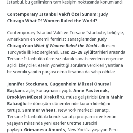
İstanbul, bu gerilimlerin tam kesişim noktasında konumlandı.
Contemporary Istanbul Vakfı Özel Sunum: Judy
Chicago What If Women Ruled the World?
Contemporary Istanbul Vakfı ve Tersane İstanbul iş birliğiyle,
Amerika’nın en önemli feminist sanatçılarından
Judy
Chicago’nun
What if Women Ruled the World
adlı eseri
Türkiye’de ilk kez sergilendi. Eser,
22–28 Eylül
tarihleri arasında
Tersane İstanbul’da ücretsiz olarak sanatseverlerin erişimine
açıldı. İzleyiciler, eserin yönelttiği sorulara verdikleri yanıtlarla
bir sonraki yapıtın parçası olma fırsatına da sahip oldular.
Jennifer Stockman, Guggenheim Müzesi Onursal
Başkanı
, açılış konuşmasını yaptı. ⁠
Anne Pasternak,
Brooklyn Müzesi Direktörü
, müze geliştiricisi
Emin Mahir
Balcıoğlu
ile dönüşüm dönemlerinde kurum liderliğini
tartıştı.
Summer Wheat,
New York merkezli sanatçı,
Tersane İstanbul’daki konuk sanatçı programını ve kentin
yaşayan mirasında yeni eserler üretme sürecini
paylaştı.
Grimanesa Amorós
, New York’ta yaşayan Peru