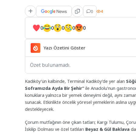
0
4
0
0
0
0
0
Yazı Özetini Göster
Özet bulunamadı.
Kadıköy’ün kalbinde, Terminal Kadıköy’de yer alan
Söğü
Soframızda Ayda Bir Şehir”
ile Anadolu’nun gastronomi
konuklara yalnızca bir yemek deneyimi değil, aynı zamand
sunacak. Etkinlikte öncelik yöresel yemeklerin aslına uyg
destekleyecek.
Çorum mutfağının öne çıkan tatları; Kargı Tulumu, Çoru
İskilip Dolması ve özel tatlıları
Beyaz & Gül Baklava
da