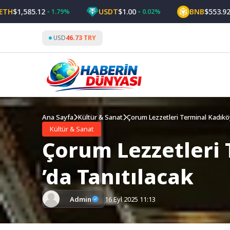
Skip
,585.12
USDT
$1.00
BNB
$553.92
1.79%
0.02%
0.99
to
content
USD
46.73 TRY
Ana Sayfa
Kültür & Sanat
Çorum Lezzetleri Terminal Kadıköy
Kültür & Sanat
Çorum Lezzetleri 
’da Tanıtılacak
Admin
16 Eyl 2025 11:13