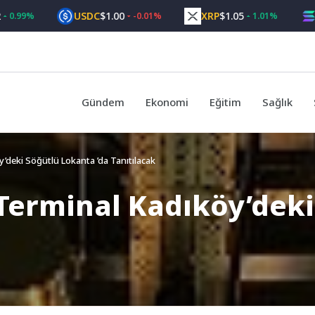
USDC
$1.00
XRP
$1.05
SOL
$
%
-0.01%
1.01%
Gündem
Ekonomi
Eğitim
Sağlık
’deki Söğütlü Lokanta ’da Tanıtılacak
Terminal Kadıköy’dek