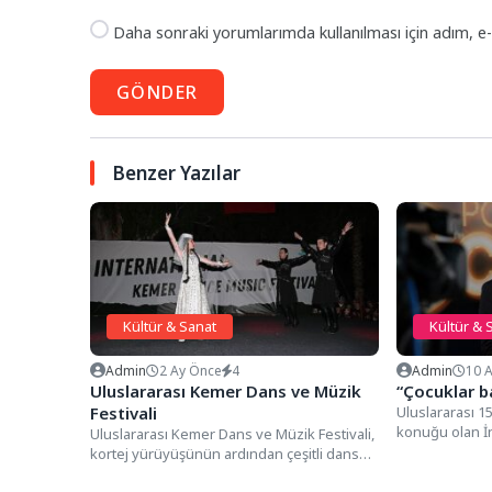
Daha sonraki yorumlarımda kullanılması için adım, e-
GÖNDER
Benzer Yazılar
Kültür & Sanat
Kültür & 
Admin
2 Ay Önce
4
Admin
10 
Uluslararası Kemer Dans ve Müzik
“Çocuklar b
Festivali
Uluslararası 15
konuğu olan İng
Uluslararası Kemer Dans ve Müzik Festivali,
Thomas Taylor
kortej yürüyüşünün ardından çeşitli dans
gösterileri ile başladı. Kemer Belediyesi...