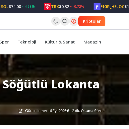
74.00
TRX
$0.32
FIGR_HELOC
$1.05
4.58%
-0.72%
2
Kriptolar
Spor
Teknoloji
Kültür & Sanat
Magazin
i Söğütlü Lokanta
Güncelleme: 16 Eyl 2025
2 dk. Okuma Süresi