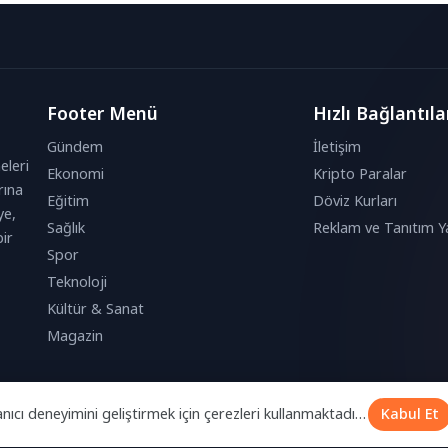
kukla gösterisi,...
Footer Menü
Hızlı Bağlantıla
Gündem
İletişim
eleri
Ekonomi
Kripto Paralar
rına
Eğitim
Döviz Kurları
ye,
Sağlık
Reklam ve Tanıtım Ya
ir
Spor
Teknoloji
Kültür & Sanat
Magazin
anıcı deneyimini geliştirmek için çerezleri kullanmaktadır.
Kabul Et
k bu çerezleri kabul etmiş olursunuz.