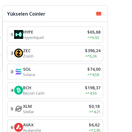
Yükselen Coinler
HYPE
$65,68
1
Hyperliquid
6,92
ZEC
$396,24
2
Zcash
6,36
SOL
$74,00
3
Solana
4,58
BCH
$198,37
4
Bitcoin Cash
4,56
XLM
$0,18
5
Stellar
4,21
AVAX
$6,62
6
Avalanche
2,95