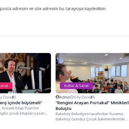
posta adresim ve site adresim bu tarayıcıya kaydedilsin.
Sanat
Kültür & Sanat
Ay Önce
5
Admin
6 Ay Önce
8
arış içinde büyümeli”
“Rengini Arayan Portakal” Minikler
. Kocaeli Kitap Fuarı’nın
Buluştu
iliz çocuk kitapları yazarı
Bakırköy Belediyesi tarafından Yuvamız
, “Podcast Stüdyosu”nda...
Bakırköy Gündüz Çocuk Bakımevlerinde
sahnelenen “Rengini Arayan Portakal” adlı