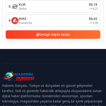
XLM
$0,18
5
Stellar
4,21
AVAX
$6,62
6
Avalanche
2,95
Detaylı Kripto Analiz
Haberin Dünyası, Türkiye ve dünyadan en güncel gelişmeleri
tarafsız, hızlı ve güvenilir habercilik anlayışıyla okuyucularına sunan
dijital haber platformudur. Gündemden ekonomiye, spordan
teknolojiye, magazinden yaşama kadar geniş bir içerik yelpazesiyle