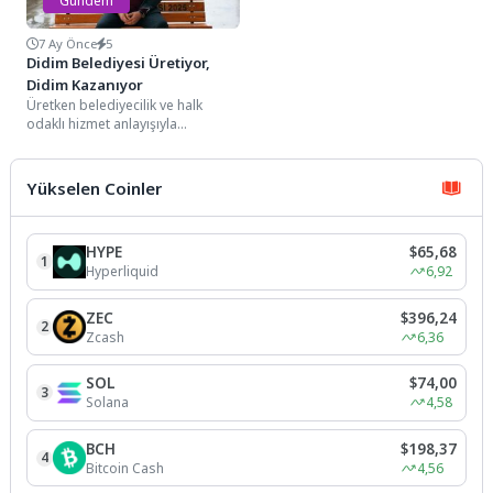
Gündem
7 Ay Önce
5
Didim Belediyesi Üretiyor,
Didim Kazanıyor
Üretken belediyecilik ve halk
odaklı hizmet anlayışıyla
çalışmalarını sürdüren Didim
Belediyesi, yol ve kaldırımlarda
kullanılan...
Yükselen Coinler
HYPE
$65,68
1
Hyperliquid
6,92
ZEC
$396,24
2
Zcash
6,36
SOL
$74,00
3
Solana
4,58
BCH
$198,37
4
Bitcoin Cash
4,56