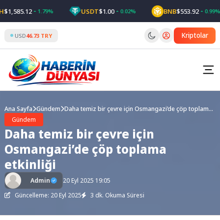
Skip
,585.12
USDT
$1.00
BNB
$553.92
1.79%
0.02%
0.99%
to
content
Kriptolar
USD
46.73 TRY
Ana Sayfa
Gündem
Daha temiz bir çevre için Osmangazi’de çöp toplama
etkinliği
Gündem
Daha temiz bir çevre için
Osmangazi’de çöp toplama
etkinliği
Admin
20 Eyl 2025 19:05
Güncelleme: 20 Eyl 2025
3 dk. Okuma Süresi