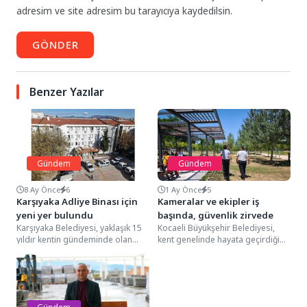
adresim ve site adresim bu tarayıcıya kaydedilsin.
GÖNDER
Benzer Yazılar
Gündem
Gündem
8 Ay Önce
6
1 Ay Önce
5
Karşıyaka Adliye Binası için
Kameralar ve ekipler iş
yeni yer bulundu
başında, güvenlik zirvede
Karşıyaka Belediyesi, yaklaşık 15
Kocaeli Büyükşehir Belediyesi,
yıldır kentin gündeminde olan
kent genelinde hayata geçirdiği
yeni adliye binası ile ilgili yer
millet bahçelerinde güvenliği en
çalışmasını...
üst seviyeye taşıyarak örnek...