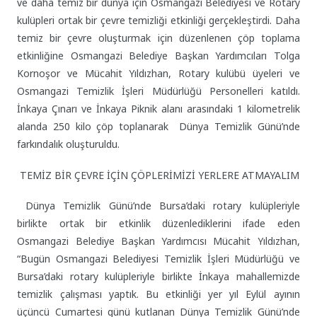
ve daha temiz bir dünya için Osmangazi Belediyesi ve Rotary
kulüpleri ortak bir çevre temizliği etkinliği gerçekleştirdi. Daha
temiz bir çevre oluşturmak için düzenlenen çöp toplama
etkinliğine Osmangazi Belediye Başkan Yardımcıları Tolga
Kornoşor ve Mücahit Yıldızhan, Rotary kulübü üyeleri ve
Osmangazi Temizlik İşleri Müdürlüğü Personelleri katıldı.
İnkaya Çınarı ve İnkaya Piknik alanı arasındaki 1 kilometrelik
alanda 250 kilo çöp toplanarak Dünya Temizlik Günü’nde
farkındalık oluşturuldu.
TEMİZ BİR ÇEVRE İÇİN ÇÖPLERİMİZİ YERLERE ATMAYALIM
Dünya Temizlik Günü’nde Bursa’daki rotary kulüpleriyle
birlikte ortak bir etkinlik düzenlediklerini ifade eden
Osmangazi Belediye Başkan Yardımcısı Mücahit Yıldızhan,
“Bugün Osmangazi Belediyesi Temizlik İşleri Müdürlüğü ve
Bursa’daki rotary kulüpleriyle birlikte İnkaya mahallemizde
temizlik çalışması yaptık. Bu etkinliği yer yıl Eylül ayının
üçüncü Cumartesi günü kutlanan Dünya Temizlik Günü’nde