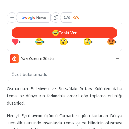
0
6
Tepki Ver
0
0
0
0
0
Yazı Özetini Göster
Özet bulunamadı.
Osmangazi Belediyesi ve Bursa’daki Rotary Kulüpleri daha
temiz bir dünya için farkındalık amaçlı çöp toplama etkinliği
düzenledi.
Her yıl Eylül ayının üçüncü Cumartesi günü kutlanan Dünya
Temizlik Günü’nde insanlarda temiz çevre bilincinin oluşması