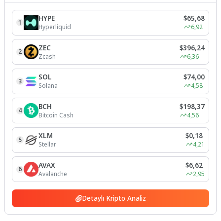
HYPE
$65,68
1
Hyperliquid
6,92
ZEC
$396,24
2
Zcash
6,36
SOL
$74,00
3
Solana
4,58
BCH
$198,37
4
Bitcoin Cash
4,56
XLM
$0,18
5
Stellar
4,21
AVAX
$6,62
6
Avalanche
2,95
Detaylı Kripto Analiz