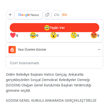
0
8
Tepki Ver
0
0
0
0
0
Yazı Özetini Göster
Özet bulunamadı.
Didim Belediye Başkanı Hatice Gençay, Ankara’da
gerçekleştirilen Sosyal Demokrat Belediyeler Derneği
(SODEM) Olağan Genel Kurulu’nda Başkan Yardımcılığı
görevine seçildi.
SODEM GENEL KURULU ANKARA’DA GERÇEKLEŞTİRİLDİ