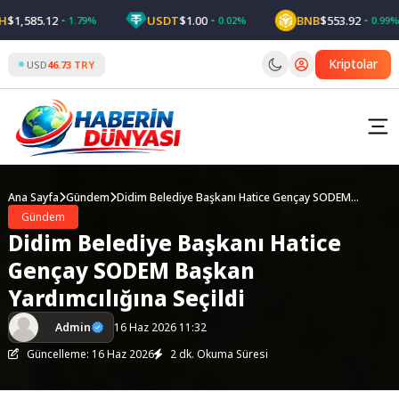
Skip
1,585.12
USDT
$1.00
BNB
$553.92
1.79%
0.02%
0.99%
to
content
Kriptolar
USD
46.73 TRY
Ana Sayfa
Gündem
Didim Belediye Başkanı Hatice Gençay SODEM
Başkan Yardımcılığına Seçildi
Gündem
Didim Belediye Başkanı Hatice
Gençay SODEM Başkan
Yardımcılığına Seçildi
Admin
16 Haz 2026 11:32
Güncelleme: 16 Haz 2026
2 dk. Okuma Süresi