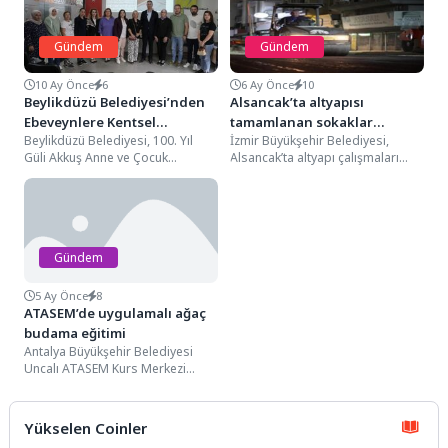
Gündem
Gündem
10 Ay Önce
6
6 Ay Önce
10
Beylikdüzü Belediyesi’nden
Alsancak’ta altyapısı
Ebeveynlere Kentsel
tamamlanan sokaklar
Beylikdüzü Belediyesi, 100. Yıl
İzmir Büyükşehir Belediyesi,
Dönüşüm Semineri
asfaltlanıyor
Güli Akkuş Anne ve Çocuk
Alsancak’ta altyapı çalışmaları
Merkezi’nde ebeveynlere yönelik
tamamlanan sokaklarda günlük
“Kentsel Dönüşüm Nedir?...
yaşamı hızla normale döndürüyor.
Bölgede altyapıyı...
Gündem
5 Ay Önce
8
ATASEM’de uygulamalı ağaç
budama eğitimi
Antalya Büyükşehir Belediyesi
Uncalı ATASEM Kurs Merkezi
tarafından kursiyerlere
uygulamalı olarak ağaç budama
ve aşılama...
Yükselen Coinler