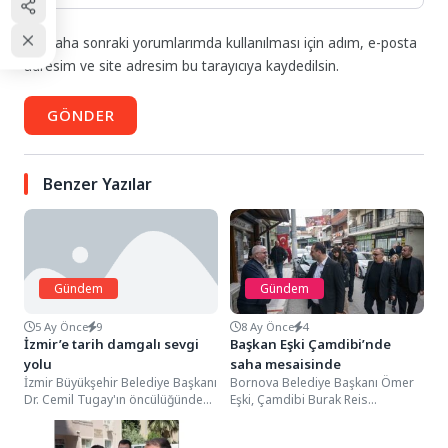
Daha sonraki yorumlarımda kullanılması için adım, e-posta
adresim ve site adresim bu tarayıcıya kaydedilsin.
GÖNDER
Benzer Yazılar
Gündem
Gündem
5 Ay Önce
9
8 Ay Önce
4
İzmir’e tarih damgalı sevgi
Başkan Eşki Çamdibi’nde
yolu
saha mesaisinde
İzmir Büyükşehir Belediye Başkanı
Bornova Belediye Başkanı Ömer
Dr. Cemil Tugay'ın öncülüğündeki
Eşki, Çamdibi Burak Reis
Güzel İzmir Hareketi, Bayraklı
Caddesi’nde esnaf ve
Sevgi Yolu'nu baştan...
vatandaşlarla buluşarak