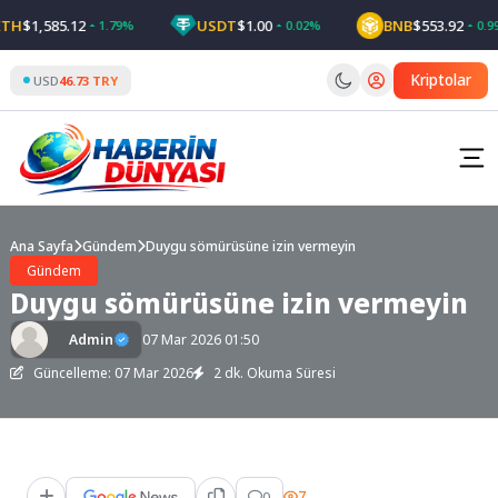
Skip
H
$1,585.12
USDT
$1.00
BNB
$553.92
1.79%
0.02%
0.99%
to
content
Kriptolar
USD
46.73 TRY
Ana Sayfa
Gündem
Duygu sömürüsüne izin vermeyin
Gündem
Duygu sömürüsüne izin vermeyin
Admin
07 Mar 2026 01:50
Güncelleme: 07 Mar 2026
2 dk. Okuma Süresi
0
7