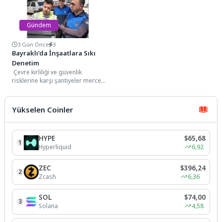
bölgedeki sorunları...
Gündem
3 Gün Önce
3
Bayraklı’da İnşaatlara Sıkı
Denetim
Çevre kirliliği ve güvenlik
risklerine karşı şantiyeler mercek
altındaBayraklı Belediyesi, kentsel
dönüşüm ve yapılaşmanın
yoğun...
Yükselen Coinler
HYPE
$65,68
1
Hyperliquid
6,92
ZEC
$396,24
2
Zcash
6,36
SOL
$74,00
3
Solana
4,58