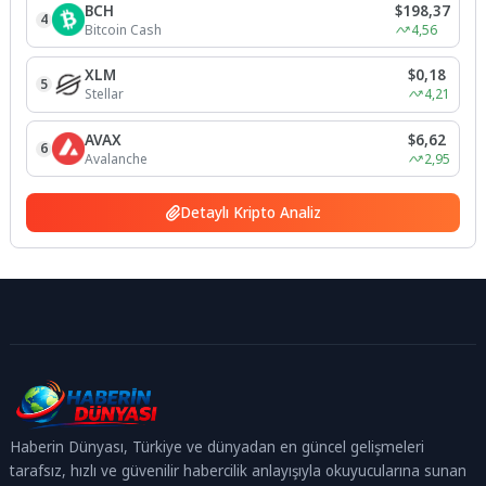
BCH
$198,37
4
Bitcoin Cash
4,56
XLM
$0,18
5
Stellar
4,21
AVAX
$6,62
6
Avalanche
2,95
Detaylı Kripto Analiz
Haberin Dünyası, Türkiye ve dünyadan en güncel gelişmeleri
tarafsız, hızlı ve güvenilir habercilik anlayışıyla okuyucularına sunan