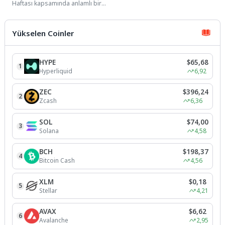
Haftası kapsamında anlamlı bir
etkinliğe ev sahipliği yaptı. ‘Sağlıklı
Yaş Alma’...
Yükselen Coinler
HYPE
$65,68
1
Hyperliquid
6,92
ZEC
$396,24
2
Zcash
6,36
SOL
$74,00
3
Solana
4,58
BCH
$198,37
4
Bitcoin Cash
4,56
XLM
$0,18
5
Stellar
4,21
AVAX
$6,62
6
Avalanche
2,95