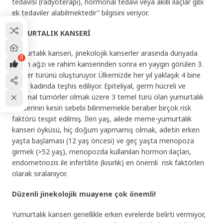
tedavisi (radyoterapi), hormonal tedavi veya akıllı ilaçlar gibi
ek tedaviler alabilmektedir” bilgisini veriyor.
YUMURTALIK KANSERİ
Yumurtalık kanseri, jinekolojik kanserler arasında dünyada
0
rahim ağzı ve rahim kanserinden sonra en yaygın görülen 3.
kanser türünü oluşturuyor. Ülkemizde her yıl yaklaşık 4 bine
yakın kadında teşhis ediliyor. Epiteliyal, germ hücreli ve
stromal tümörler olmak üzere 3 temel türü olan yumurtalık
kanserinin kesin sebebi bilinmemekle beraber birçok risk
faktörü tespit edilmiş. İleri yaş, ailede meme-yumurtalık
kanseri öyküsü, hiç doğum yapmamış olmak, adetin erken
yaşta başlaması (12 yaş öncesi) ve geç yaşta menopoza
girmek (>52 yaş), menopozda kullanılan hormon ilaçları,
endometriozis ile infertilite (kısırlık) en önemli risk faktörleri
olarak sıralanıyor.
Düzenli jinekolojik muayene çok önemli!
Yumurtalık kanseri genellikle erken evrelerde belirti vermiyor,