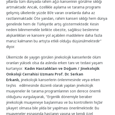
yıllarda tüm dünyada rahim ağzı kanserinin görülme sıklığı
artmaktadır. Ancak, özellikle aşılama ve tarama programı
gelişmiş ülkelerde yüzde 80’e varan oranlarda daha az
rastlanmaktadır. Öte yandan, rahim kanseri sıklığı hem dünya
genelinde hem de Türkiye’de artış göstermektedir. Kesin
nedeni bilinmemekle birlikte obezite, sağlıksız beslenme
alışkanlıkları ve kansere yol açabilen maddelere daha fazla
maruz kalmanın bu artışta etkili olduğu düşünülmektedir”
diyor.
Ülkemizde de yaygın görülen jinekolojik kanserlerde ölüm
oranları yüksek olsa da aslında erken tanı ve tedavi yaşam
kurtarıyor.
Kadın Hastalıkları ve Doğum / Jinekolojik
Onkoloji Cerrahisi Uzmanı Prof. Dr. Serkan
Erkanlı,
jinekolojik kanserlerin önlenmesinde veya erken
teşhis edilmesinde düzenli olarak yapılan jinekolojik
muayeneler ile tarama programlarının son derece önemli
olduğunu vurgulayarak, “Ergenlik dönemiyle beraber
jinekolojik muayeneye başlanması ve bu kontrollerin hiçbir
şikayet olmasa bile yılda bir yapılması önerilmektedir. Bu
muayeneler esnasında hastanın yaşına ve kendi özel