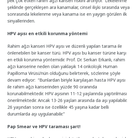
pek çok etken rahim ağzı kanseri riskini artırıyor. Lekelenme
şeklinde gerçekleşen ara kanamalar, cinsel ilişki sırasında veya
sonrasında lekelenme veya kanama ise en yaygın görülen ilk
sinyallerinden.
HPV aşısı en etkili korunma yöntemi
Rahim ağzı kanseri HPV aşısı ve düzenli yapılan tarama ile
önlenebilen bir kanser türü. HPV aşısı bu kanser türüne karşı
en etkili korunma yöntemidir. Prof. Dr. Serkan Erkanlı,
rahim
ağzı kanserine neden olan yaklaşık 14 onkolojik Human
Papilloma Virüsü’nün olduğunu belirterek, sözlerine şöyle
devam ediyor: “Bunlardan biriyle karşılaşan hasta HPV aşısı
ile rahim ağzı kanserinden yüzde 90 oranında
korunabilmektedir. HPV aşısının 11-12 yaşlarında yaptırılması
önerilmektedir. Ancak 13-26 yaşları arasında da aşı yapılabilir.
26 yaşından sonra ise özellikle 45 yaşına kadar belli
durumlarda aşı uygulanabilir.”
Pap Smear ve HPV taraması şart!