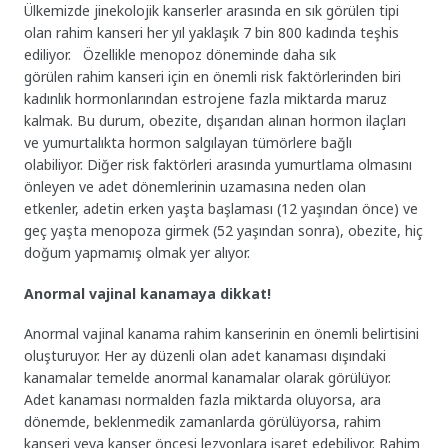
Ülkemizde jinekolojik kanserler arasında en sık görülen tipi
olan rahim kanseri her yıl yaklaşık 7 bin 800 kadında teşhis
ediliyor. Özellikle menopoz döneminde daha sık
görülen rahim kanseri için en önemli risk faktörlerinden biri
kadınlık hormonlarından estrojene fazla miktarda maruz
kalmak. Bu durum, obezite, dışarıdan alınan hormon ilaçları
ve yumurtalıkta hormon salgılayan tümörlere bağlı
olabiliyor. Diğer risk faktörleri arasında yumurtlama olmasını
önleyen ve adet dönemlerinin uzamasına neden olan
etkenler, adetin erken yaşta başlaması (12 yaşından önce) ve
geç yaşta menopoza girmek (52 yaşından sonra), obezite, hiç
doğum yapmamış olmak yer alıyor.
Anormal vajinal kanamaya dikkat!
Anormal vajinal kanama rahim kanserinin en önemli belirtisini
oluşturuyor. Her ay düzenli olan adet kanaması dışındaki
kanamalar temelde anormal kanamalar olarak görülüyor.
Adet kanaması normalden fazla miktarda oluyorsa, ara
dönemde, beklenmedik zamanlarda görülüyorsa, rahim
kanseri veya kanser öncesi lezyonlara işaret edebiliyor. Rahim