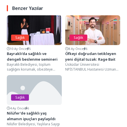
Benzer Yazılar
Sağlık
Sağlık
10 Ay Önce
5
8 Ay Önce
6
Bayraklı’da sağlıklı ve
Öfkeyi doğrudan tetikleyen
dengeli beslenme semineri
yeni dijital tuzak: Rage Bait
Bayraklı Belediyesi, toplum
Üsküdar Üniversitesi
sağlığını korumak, obeziteye
NPİSTANBUL Hastanesi Uzman
dikkat çekmek ve ilçe sakinlerini
Klinik Psikolog Uluğ Çağrı Beyaz,
bilinçlendirmek amacıyla bir
‘rage bait’ adı verilen öfke...
farkındalık...
Sağlık
4 Ay Önce
6
Nilüfer’de sağlıklı yaş
almanın ipuçları paylaşıldı
Nilüfer Belediyesi, Yaşlılara Saygı