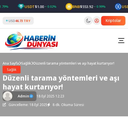
Skip
USDT
$1.00
BNB
$553.92
USDC
$1
%
0.02%
0.99%
to
content
Kriptolar
USD
46.73 TRY
Ana Sayfa
Sağlık
Düzenli tarama yöntemleri ve aşı hayat kurtarıyor!
Sağlık
Düzenli tarama yöntemleri ve aşı
hayat kurtarıyor!
Admin
18 Eyl 2025 12:23
Güncelleme: 18 Eyl 2025
8 dk. Okuma Süresi