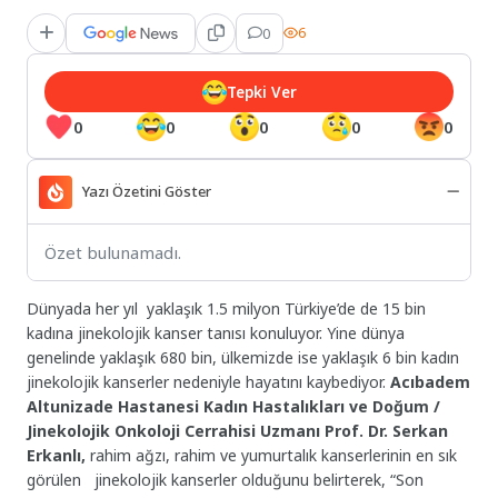
0
6
Tepki Ver
0
0
0
0
0
Yazı Özetini Göster
Özet bulunamadı.
Dünyada her yıl yaklaşık 1.5 milyon Türkiye’de de 15 bin
kadına jinekolojik kanser tanısı konuluyor. Yine dünya
genelinde yaklaşık 680 bin, ülkemizde ise yaklaşık 6 bin kadın
jinekolojik kanserler nedeniyle hayatını kaybediyor.
Acıbadem
Altunizade Hastanesi Kadın Hastalıkları ve Doğum /
Jinekolojik Onkoloji Cerrahisi Uzmanı Prof. Dr. Serkan
Erkanlı,
rahim ağzı, rahim ve yumurtalık kanserlerinin en sık
görülen jinekolojik kanserler olduğunu belirterek, “Son