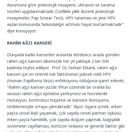
durumuna göre jinekolojik muayene, ultrason ve tarama
testleri uygulanmaktadır. Özellikle yıllık düzenli jinekolojik
muayeneler, Pap Smear Testi, HPV taraması ve yine HPV
aşıları konusunda farkındalığın artması hayat kurtarmaktadır”
diye konuşuyor.
RAHİM AĞZI KANSERİ
Dünyada kadın kanserleri arasında dördüncü sırada görülen
rahim ağzı kanseri ülkemizde her yıl yaklaşık 2 bin 500
kadında teşhis ediliyor. Prof. Dr. Serkan Erkanlı, rahim ağzı
kanseri için en önemli risk faktörünün yüksek riskli HPV
(Human Papilloma Virüs) enfeksiyonu olduğuna işaret ederek,
“Rahim ağzı kanseri yüzde 99’un üzerinde bir oranla bu
virüsün rahim ağzı epiteline yerleşmesi ve hücrelerde
mutasyon, kontrolsüz büyüme ve kansere dönüşümü
tetiklemesiyle ortaya çıkmaktadır” diyor. Sigara içmek, erken
yaşta cinsel ilişki yaşamak, çok sayıda cinsel partner öyküsü,
erken yaşta hamilelik, çok sayıda doğum yapmak, bağışıklık
sisteminin zayıflaması, kortizon tedavisi ve genetik faktör gibi