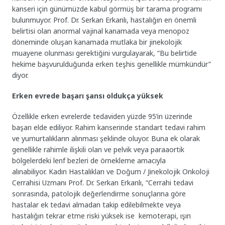
kanseri için günümüzde kabul görmüş bir tarama programı
bulunmuyor. Prof. Dr. Serkan Erkanlı,
hastalığın en önemli
belirtisi olan anormal vajinal kanamada veya menopoz
döneminde oluşan kanamada mutlaka bir jinekolojik
muayene olunması gerektiğini vurgulayarak, “Bu belirtide
hekime başvurulduğunda erken teşhis genellikle mümkündür”
diyor.
Erken evrede başarı şansı oldukça yüksek
Özellikle erken evrelerde tedaviden yüzde 95’in üzerinde
başarı elde ediliyor. Rahim kanserinde standart tedavi rahim
ve yumurtalıkların alınması şeklinde oluyor. Buna ek olarak
genellikle rahimle ilişkili olan ve pelvik veya paraaortik
bölgelerdeki lenf bezleri de örnekleme amacıyla
alınabiliyor.
Kadın Hastalıkları ve Doğum / Jinekolojik Onkoloji
Cerrahisi Uzmanı Prof. Dr. Serkan Erkanlı, “Cerrahi tedavi
sonrasında, patolojik değerlendirme sonuçlarına göre
hastalar ek tedavi almadan takip edilebilmekte veya
hastalığın tekrar etme riski yüksek ise kemoterapi, ışın