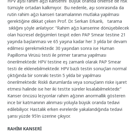
HPV aşısı rahim ağzı kanserini büyük oranda önlense de risk
tümüyle ortadan kalkmıyor. Bu nedenle, aşı sonrasında da
rutin rahim ağzı kanseri taramalarının mutlaka yapılması
gerektiğine dikkat çeken Prof. Dr. Serkan Erkanlı,
tarama
sıklığını şöyle anlatıyor:
“Rahim ağzı kanserine dönüşebilecek
olan hücresel değişimleri tespit eden PAP Smear testine 21
yaşında başlanması ve 65 yaşına kadar her 3 yılda bir devam
edilmesi gerekmektedir. 30 yaşından sonra ise Human
Papilloma Virüsü testi ile primer tarama yapılması
önerilmektedir. HPV testine eş zamanlı olarak PAP Smear
testi de eklenebilmektedir. HPV bazlı testin sonuçları normal
çıktığında bir sonraki testin 5 yılda bir yapılması
önerilmektedir. Riskli durumlarda veya sonuçların riske işaret
etmesi halinde ise her iki testte süreler kısalabilmektedir.”
Kanser öncüsü lezyonlar rahim ağzının anormallik gösteren
ince bir katmanının alınması yoluyla büyük oranda tedavi
edilebiliyor. Hastalık erken evrelerde yakalandığında tedavi
şansı yüzde 95’in üzerine çıkıyor.
RAHİM KANSERİ