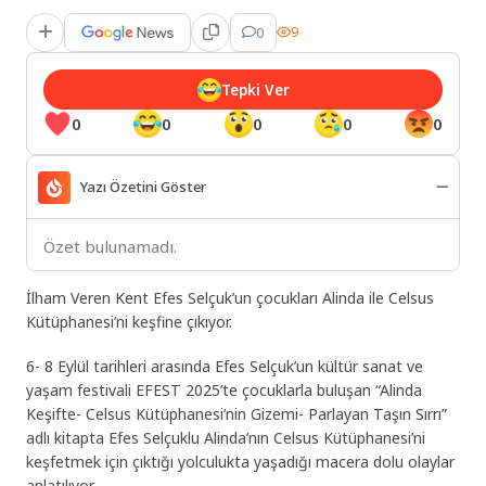
0
9
Tepki Ver
0
0
0
0
0
Yazı Özetini Göster
Özet bulunamadı.
İlham Veren Kent Efes Selçuk’un çocukları Alinda ile Celsus
Kütüphanesi’ni keşfine çıkıyor.
6- 8 Eylül tarihleri arasında Efes Selçuk’un kültür sanat ve
yaşam festivali EFEST 2025’te çocuklarla buluşan “Alinda
Keşifte- Celsus Kütüphanesi’nin Gizemi- Parlayan Taşın Sırrı”
adlı kitapta Efes Selçuklu Alinda’nın Celsus Kütüphanesi’ni
keşfetmek için çıktığı yolculukta yaşadığı macera dolu olaylar
anlatılıyor.