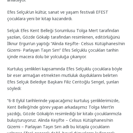
Efes Selçuk’un kültür, sanat ve yaşam festivali EFEST
çocuklara yeni bir kitap kazandırdı.
Selçuk Efes Kent Belleği Sorumlusu Tolga Mert tarafından
yazılan, Gözde Gökalp tarafından resimlenen, editörlüğünü
İlknur Ergun’un yaptığı “Alinda Keşifte- Celsus Kütüphanesi’nin
Gizemi- Parlayan Taşın Sırrı” Efes Selçuklu çocukları tarihin
içinde macera dolu bir yolculuğa çıkarıyor.
Kurtuluş şenlikleri kapsamında Efes Selçuklu çocuklara böyle
bir eser armağan etmekten mutluluk duyduklarını belirten
Efes Selçuk Belediye Başkanı Filiz Ceritoğlu Sengel, şunları
söyledi:
“6-8 Eylül tarihlerinde yapacağımız kurtuluş şenliklerimizde,
Kent Belleği’nde görev yapan arkadaşımız Tolga Mert’in
yazdığı, Gözde Gökalp’in resimlediği bir kitabı çocuklarımızla
buluşturuyoruz. Alinda Keşifte – Celsus Kütüphanesi’nin
Gizemi – Parlayan Taşın Sırrı adlı bu kitapla çocukların