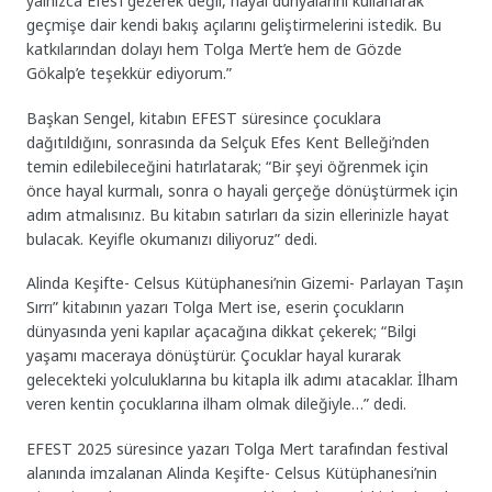
yalnızca Efes’i gezerek değil, hayal dünyalarını kullanarak
geçmişe dair kendi bakış açılarını geliştirmelerini istedik. Bu
katkılarından dolayı hem Tolga Mert’e hem de Gözde
Gökalp’e teşekkür ediyorum.”
Başkan Sengel, kitabın EFEST süresince çocuklara
dağıtıldığını, sonrasında da Selçuk Efes Kent Belleği’nden
temin edilebileceğini hatırlatarak; “Bir şeyi öğrenmek için
önce hayal kurmalı, sonra o hayali gerçeğe dönüştürmek için
adım atmalısınız. Bu kitabın satırları da sizin ellerinizle hayat
bulacak. Keyifle okumanızı diliyoruz” dedi.
Alinda Keşifte- Celsus Kütüphanesi’nin Gizemi- Parlayan Taşın
Sırrı” kitabının yazarı Tolga Mert ise, eserin çocukların
dünyasında yeni kapılar açacağına dikkat çekerek; “Bilgi
yaşamı maceraya dönüştürür. Çocuklar hayal kurarak
gelecekteki yolculuklarına bu kitapla ilk adımı atacaklar. İlham
veren kentin çocuklarına ilham olmak dileğiyle…” dedi.
EFEST 2025 süresince yazarı Tolga Mert tarafından festival
alanında imzalanan Alinda Keşifte- Celsus Kütüphanesi’nin