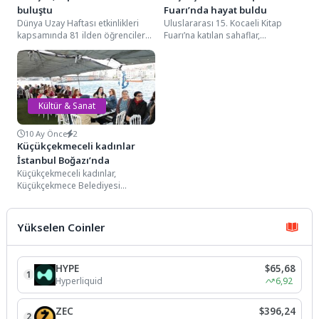
buluştu
Fuarı’nda hayat buldu
Dünya Uzay Haftası etkinlikleri
Uluslararası 15. Kocaeli Kitap
kapsamında 81 ilden öğrenciler
Fuarı’na katılan sahaflar,
Kocaeli Bilim Merkezi’nde,
geçmişten bugüne ışık tutuyor.
Türkiye'nin uzaya çıkan ilk...
Sahafları dolaşan kitapseverler
yıllardır...
Kültür & Sanat
10 Ay Önce
2
Küçükçekmeceli kadınlar
İstanbul Boğazı’nda
Küçükçekmeceli kadınlar,
Küçükçekmece Belediyesi
tarafından düzenlenen Boğaz
turlarıyla eşsiz Boğaz
manzarasının keyfini çıkardı.
Yükselen Coinler
Düzenlenen turlarda,...
HYPE
$65,68
1
Hyperliquid
6,92
ZEC
$396,24
2