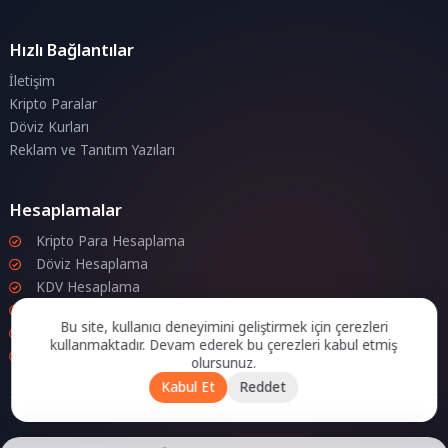
Hızlı Bağlantılar
İletişim
Kripto Paralar
Döviz Kurları
Reklam ve Tanıtım Yazıları
Hesaplamalar
Kripto Para Hesaplama
Döviz Hesaplama
KDV Hesaplama
İndirim Hesaplama
Bu site, kullanıcı deneyimini geliştirmek için çerezleri
Zam Hesaplama
kullanmaktadır. Devam ederek bu çerezleri kabul etmiş
Bileşik Hesaplama
olursunuz.
Kabul Et
Reddet