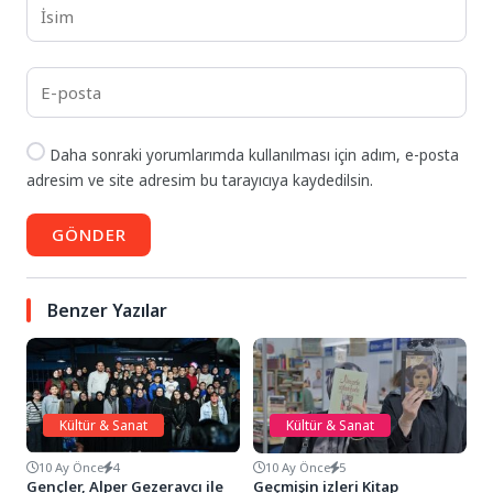
Daha sonraki yorumlarımda kullanılması için adım, e-posta
adresim ve site adresim bu tarayıcıya kaydedilsin.
GÖNDER
Benzer Yazılar
Kültür & Sanat
Kültür & Sanat
10 Ay Önce
4
10 Ay Önce
5
Gençler, Alper Gezeravcı ile
Geçmişin izleri Kitap