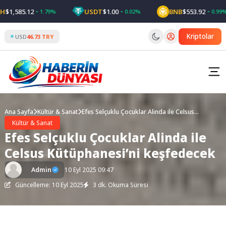
Skip
1,585.12
USDT
$1.00
BNB
$553.92
1.79%
0.02%
0.99%
to
content
Kriptolar
USD
46.73 TRY
Ana Sayfa
Kültür & Sanat
Efes Selçuklu Çocuklar Alinda ile Celsus
Kütüphanesi’ni keşfedecek
Kültür & Sanat
Efes Selçuklu Çocuklar Alinda ile
Celsus Kütüphanesi’ni keşfedecek
Admin
10 Eyl 2025 09:47
Güncelleme: 10 Eyl 2025
3 dk. Okuma Süresi