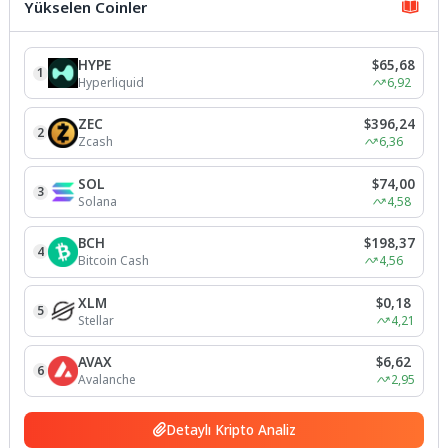
Yükselen Coinler
HYPE
$65,68
1
Hyperliquid
6,92
ZEC
$396,24
2
Zcash
6,36
SOL
$74,00
3
Solana
4,58
BCH
$198,37
4
Bitcoin Cash
4,56
XLM
$0,18
5
Stellar
4,21
AVAX
$6,62
6
Avalanche
2,95
Detaylı Kripto Analiz