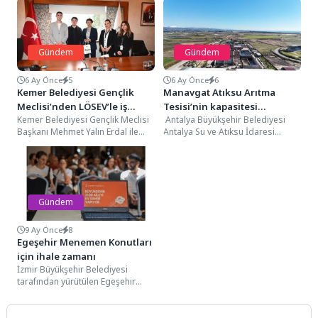
Gündem
Gündem
6 Ay Önce
5
6 Ay Önce
6
Kemer Belediyesi Gençlik
Manavgat Atıksu Arıtma
Meclisi’nden LÖSEV’le iş
Tesisi’nin kapasitesi
Kemer Belediyesi Gençlik Meclisi
Antalya Büyükşehir Belediyesi
birliği
arttırılacak
Başkanı Mehmet Yalın Erdal ile
Antalya Su ve Atıksu İdaresi
Lösemili Çocuklar Vakfı (LÖSEV)
(ASAT) Genel Müdürlüğü’nün,
Antalya İl...
yaklaşık 300 milyon TL...
Gündem
9 Ay Önce
8
Egeşehir Menemen Konutları
için ihale zamanı
İzmir Büyükşehir Belediyesi
tarafından yürütülen Egeşehir
Menemen Konutları Projesi’nde
ÇED olumlu kararının alınması
sonrasında ihale...