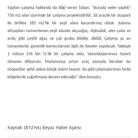
Yapılan çalışma hakkında da bilgi veren Taban, “Burada neler yaptık?
756 m2 alan üzerinde bir çalışma projelendirildi. 26 araçlık bir otopark
ile birlikte 183 m2’lik bir yeşil alanı kazandırmış olduk. Sulama
altyapıları tamamlanan yeşil alanda akçaağaç, dışbudak, alev çalısı ve
ardıç gibi çeşitli ağaç ve çalı grubu bitkiler dikildi. Çalışma şu an
tamamlandı, güvenlik kameralarıyla ilgili de ilaveler yapılacak. Yaklaşık
1 milyon 156 bin TL’lik bir çalışma oldu. Vatandaşlarımıza hayırlı
olmasını diliyorum. Malumunuz artan araç sayısıyla beraber bu
otoparklar şehir adına büyük önem taşıyor. Bu gibi çalışmalarımızı farklı
bölgelerde çoğaltmaya devam edeceğiz” diye konuştu.
Kaynak: (BYZHA) Beyaz Haber Ajansı