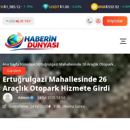
Skip
1,585.12
USDT
$1.00
BNB
$553.92
1.79%
0.02%
0.99%
to
content
Kriptolar
USD
46.73 TRY
Ana Sayfa
Gündem
Ertuğrulgazi Mahallesinde 26 Araçlık Otopark
Hizmete Girdi
Gündem
Ertuğrulgazi Mahallesinde 26
Araçlık Otopark Hizmete Girdi
Admin
24 Eyl 2025 13:56
Güncelleme: 24 Eyl 2025
3 dk. Okuma Süresi