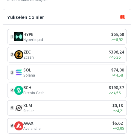
faaliyetlerini sürdüren Vodafone
Vakfı, genç nesilleri dijital
geleceğe hazırlamaya devam...
Yükselen Coinler
HYPE
$65,68
1
Hyperliquid
6,92
ZEC
$396,24
2
Zcash
6,36
SOL
$74,00
3
Solana
4,58
BCH
$198,37
4
Bitcoin Cash
4,56
XLM
$0,18
5
Stellar
4,21
AVAX
$6,62
6
Avalanche
2,95