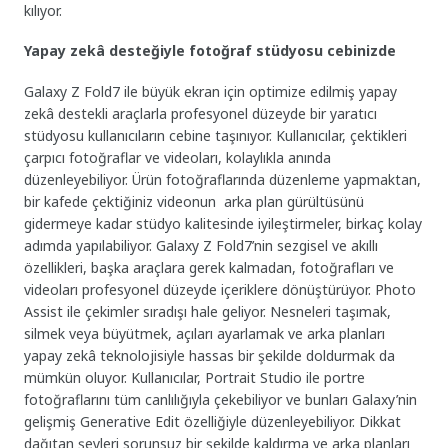
kılıyor.
Yapay zekâ desteğiyle fotoğraf stüdyosu cebinizde
Galaxy Z Fold7 ile büyük ekran için optimize edilmiş yapay
zekâ destekli araçlarla profesyonel düzeyde bir yaratıcı
stüdyosu kullanıcıların cebine taşınıyor. Kullanıcılar, çektikleri
çarpıcı fotoğraflar ve videoları, kolaylıkla anında
düzenleyebiliyor. Ürün fotoğraflarında düzenleme yapmaktan,
bir kafede çektiğiniz videonun arka plan gürültüsünü
gidermeye kadar stüdyo kalitesinde iyileştirmeler, birkaç kolay
adımda yapılabiliyor. Galaxy Z Fold7’nin sezgisel ve akıllı
özellikleri, başka araçlara gerek kalmadan, fotoğrafları ve
videoları profesyonel düzeyde içeriklere dönüştürüyor. Photo
Assist ile çekimler sıradışı hale geliyor. Nesneleri taşımak,
silmek veya büyütmek, açıları ayarlamak ve arka planları
yapay zekâ teknolojisiyle hassas bir şekilde doldurmak da
mümkün oluyor. Kullanıcılar, Portrait Studio ile portre
fotoğraflarını tüm canlılığıyla çekebiliyor ve bunları Galaxy’nin
gelişmiş Generative Edit özelliğiyle düzenleyebiliyor. Dikkat
dağıtan şeyleri sorunsuz bir şekilde kaldırma ve arka planları