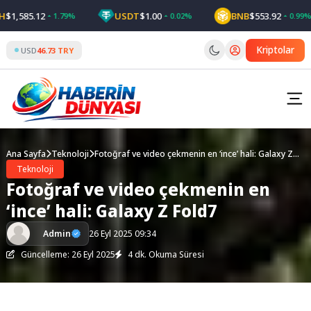
Skip
,585.12
USDT
$1.00
BNB
$553.92
1.79%
0.02%
0.99%
to
content
Kriptolar
USD
46.73 TRY
Ana Sayfa
Teknoloji
Fotoğraf ve video çekmenin en ‘ince’ hali: Galaxy Z
Fold7
Teknoloji
Fotoğraf ve video çekmenin en
‘ince’ hali: Galaxy Z Fold7
Admin
26 Eyl 2025 09:34
Güncelleme: 26 Eyl 2025
4 dk. Okuma Süresi