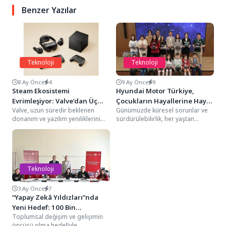
Benzer Yazılar
Teknoloji
Teknoloji
8 Ay Önce
4
9 Ay Önce
9
Steam Ekosistemi
Hyundai Motor Türkiye,
Evrimleşiyor: Valve’dan Üç
Çocukların Hayallerine Hayat
Valve, uzun süredir beklenen
Günümüzde küresel sorunlar ve
Büyük Yenilik
Veriyor
donanım ve yazılım yeniliklerini
sürdürülebilirlik, her yaştan
duyurarak Steam ekosisteminin
bireyin gündeminde önemli bir
geleceğine yönelik önemli bir...
yer tutuyor. Özellikle çocuklar,...
Teknoloji
3 Ay Önce
7
“Yapay Zekâ Yıldızları”nda
Yeni Hedef: 100 Bin
Toplumsal değişim ve gelişimin
Öğrenciye Ulaşmak
öncüsü olma hedefiyle