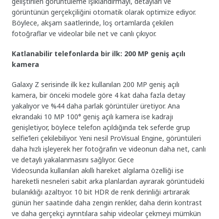
geliştirilen görüntüleme ışıklandırmayı, detayları ve
görüntünün gerçekçiliğini otomatik olarak optimize ediyor.
Böylece, akşam saatlerinde, loş ortamlarda çekilen
fotoğraflar ve videolar bile net ve canlı çıkıyor.
Katlanabilir telefonlarda bir ilk: 200 MP geniş açılı
kamera
Galaxy Z serisinde ilk kez kullanılan 200 MP geniş açılı
kamera, bir önceki modele göre 4 kat daha fazla detay
yakalıyor ve %44 daha parlak görüntüler üretiyor. Ana
ekrandaki 10 MP 100° geniş açılı kamera ise kadrajı
genişletiyor, böylece telefon açıldığında tek seferde grup
selfie’leri çekilebiliyor. Yeni nesil ProVisual Engine, görüntüleri
daha hızlı işleyerek her fotoğrafın ve videonun daha net, canlı
ve detaylı yakalanmasını sağlıyor. Gece
Videosunda
kullanılan
akıllı hareket algılama özelliği ise
hareketli nesneleri sabit arka planlardan ayırarak görüntüdeki
bulanıklığı azaltıyor. 10 bit HDR de renk derinliği artırarak
günün her saatinde daha zengin renkler, daha derin kontrast
ve daha gerçekçi ayrıntılara sahip videolar çekmeyi mümkün