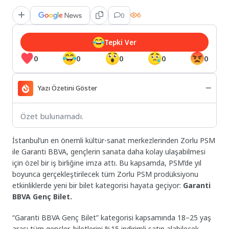
0
6
Tepki Ver
0
0
0
0
0
Yazı Özetini Göster
Özet bulunamadı.
İstanbul’un en önemli kültür-sanat merkezlerinden Zorlu PSM
ile Garanti BBVA, gençlerin sanata daha kolay ulaşabilmesi
için özel bir iş birliğine imza attı. Bu kapsamda, PSM’de yıl
boyunca gerçekleştirilecek tüm Zorlu PSM prodüksiyonu
etkinliklerde yeni bir bilet kategorisi hayata geçiyor:
Garanti
BBVA Genç Bilet.
“Garanti BBVA Genç Bilet” kategorisi kapsamında 18–25 yaş
arası tüm gençler, biletlerini %15 indirimli satın alabilecek.