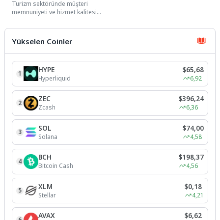
Turizm sektöründe müşteri
oldu
memnuniyeti ve hizmet kalitesi
denince akla gelen ilk
markalardan biri olan Jolly,...
Yükselen Coinler
HYPE
$65,68
1
Hyperliquid
6,92
ZEC
$396,24
2
Zcash
6,36
SOL
$74,00
3
Solana
4,58
BCH
$198,37
4
Bitcoin Cash
4,56
XLM
$0,18
5
Stellar
4,21
AVAX
$6,62
6