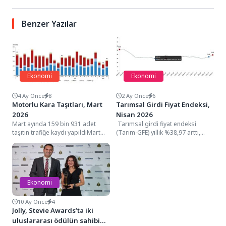
Benzer Yazılar
Ekonomi
Ekonomi
4 Ay Önce
8
2 Ay Önce
6
Motorlu Kara Taşıtları, Mart
Tarımsal Girdi Fiyat Endeksi,
2026
Nisan 2026
Mart ayında 159 bin 931 adet
Tarımsal girdi fiyat endeksi
taşıtın trafiğe kaydı yapıldıMart
(Tarım-GFE) yıllık %38,97 arttı,
ayında trafiğe kaydı yapılan
aylık %5,61 arttıTarım-GFE'de
taşıtların...
(2020=100), 2026 yılı Nisan...
Ekonomi
10 Ay Önce
4
Jolly, Stevie Awards’ta iki
uluslararası ödülün sahibi