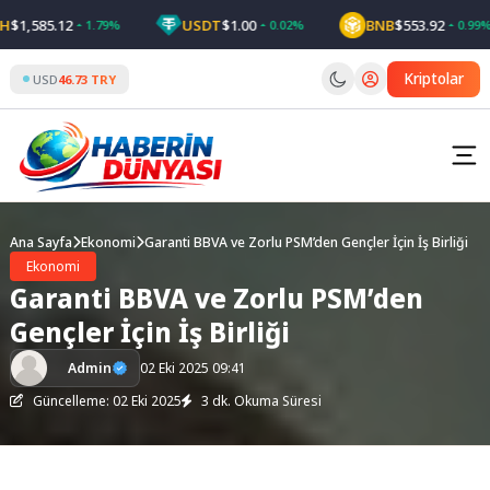
Skip
1,585.12
USDT
$1.00
BNB
$553.92
1.79%
0.02%
0.99%
to
content
Kriptolar
USD
46.73 TRY
Ana Sayfa
Ekonomi
Garanti BBVA ve Zorlu PSM’den Gençler İçin İş Birliği
Ekonomi
Garanti BBVA ve Zorlu PSM’den
Gençler İçin İş Birliği
Admin
02 Eki 2025 09:41
Güncelleme: 02 Eki 2025
3 dk. Okuma Süresi