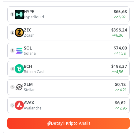
HYPE
$65,68
1
Hyperliquid
6,92
ZEC
$396,24
2
Zcash
6,36
SOL
$74,00
3
Solana
4,58
BCH
$198,37
4
Bitcoin Cash
4,56
XLM
$0,18
5
Stellar
4,21
AVAX
$6,62
6
Avalanche
2,95
Detaylı Kripto Analiz