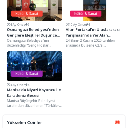
Kültür & Sanat
Kültür & Sanat
4 Ay Önce
9
10 Ay Önce
4
Osmangazi Belediyesi’nden
Altın Portakal’ın Uluslararası
Gençlere Eleştirel Düşünce
Yarışması’nda Yer Alan
Osmangazi Belediyesi’nin
24 Ekim- 2 Kasım 2025 tarihleri
Atölyesi
Filmler Açıklandı
düzenlediği “Genç Filozlar
arasında bu sene 62.’si
Atölyesi” kapsamında gençler,
gerçekleştirilecek Uluslararası
bilgi kirliliği ve manipülatif
Antalya Altın Portakal Film...
söylemler karşısında doğruyu...
Kültür & Sanat
3 Ay Önce
4
Manisa’da Niyazi Koyuncu ile
Karadeniz Gecesi
Manisa Büyükşehir Belediyesi
tarafından düzenlenen “Türküler
ile Anadolu” konser serisi,
Karadeniz ezgileriyle devam etti.
Sevilen...
Yükselen Coinler