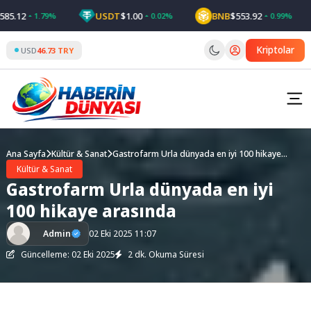
Skip
.12
USDT
$1.00
BNB
$553.92
1.79%
0.02%
0.99%
to
content
Kriptolar
USD
46.73 TRY
Ana Sayfa
Kültür & Sanat
Gastrofarm Urla dünyada en iyi 100 hikaye
arasında
Kültür & Sanat
Gastrofarm Urla dünyada en iyi
100 hikaye arasında
Admin
02 Eki 2025 11:07
Güncelleme: 02 Eki 2025
2 dk. Okuma Süresi