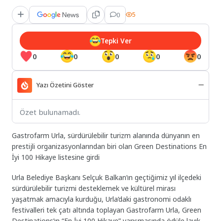
0
5
Tepki Ver
0
0
0
0
0
Yazı Özetini Göster
Özet bulunamadı.
Gastrofarm Urla, sürdürülebilir turizm alanında dünyanın en
prestijli organizasyonlarından biri olan Green Destinations En
İyi 100 Hikaye listesine girdi
Urla Belediye Başkanı Selçuk Balkan’ın geçtiğimiz yıl ilçedeki
sürdürülebilir turizmi desteklemek ve kültürel mirası
yaşatmak amacıyla kurduğu, Urla’daki gastronomi odaklı
festivalleri tek çatı altında toplayan Gastrofarm Urla, Green
Destinations’ın “En İyi 100 Hikaye” yarışmasında ödüle layık