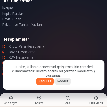
Hızlı Bağlantılar
İletişim
Kripto Paralar
Döviz Kurları
Reklam ve Tanıtım Yazıları
Hesaplamalar
Kripto Para Hesaplama
Döviz Hesaplama
KDV Hesaplama
İndirim Hesaplama
Bu site, kullanıcı deneyimini geliştirmek için çerezleri
Zam Hesaplama
kullanmaktadır. Devam ederek bu çerezleri kabul etmiş
Bileşik Hesaplama
olursunuz.
Kabul Et
Reddet
Ana Sayfa
Keşfet
Ara
Hızlı Menü