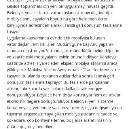
şekilde toplanması için yeni bir uygulamayı hayata geçirdi.
Belediye, yeni sistemle vatandaşların atmayı düşündüğü
mobilyalarını, eşyaların boyutuna göre belirlenen ücret
karşılığında adresinden alarak lisanslı geri dönüşüm tesislerine
taşıyor.
Uygulama kapsamında evinde atık mobilyası bulunan
vatandaşlar Temizlik İşleri Müdürlüğü’ne başvuru yaparak
randevu oluşturuyor. Vatandaşlar, müdürlüğün belirlediği gün
ve saatte eski mobilyalarını evinin önüne indiriyor. Randevu
saatinde adresi ziyaret eden ekipler, mobilya atıklarını araca
yükleyerek Mobilya Atıkları Ayrıştırma ve Transfer Merkezi’ne
taşıyor. Bu alanda toplanan atıklar daha sonra lisanslı geri
dönüşüm tesislerine taşınıyor. Bu tesislerde parçalanan
atıklar, fabrikalarda yakıt olarak kullanılarak enerjiye
dönüştürülüyor. Böylece hem doğa korunuyor hem de atıklar
ekonomik değere dönüştürülüyor. Belediye, yeni sistemle
konut veya iş yerlerinde yapılan yenileme, eşya değişimi ya da
taşınma sırasında ortaya çıkan mobilya atıklarının; cadde ve
sokaklara, çöp konteynerlerine, boş arsalara atılmasının
önüne geçmeyi hedefliyor.