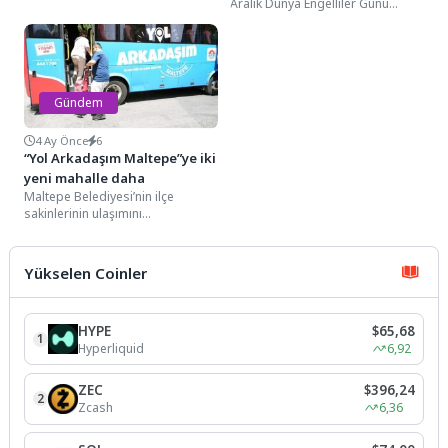
Mahallesi'ndeki Çıralı sahilinde
Aralık Dünya Engelliler Günü
temizlik etkinliği
dolayısıyla anlamlı bir etkinliğe
düzenlendi. Kemer Belediyesi...
imza atarak Kahramankazan
Engelsiz...
Gündem
4 Ay Önce
6
“Yol Arkadaşım Maltepe”ye iki
yeni mahalle daha
Maltepe Belediyesi’nin ilçe
sakinlerinin ulaşımını
kolaylaştırmak için başlattığı ‘’Yol
Arkadaşım Maltepe’’ servis
noktalarına iki yeni...
Yükselen Coinler
HYPE
$65,68
1
Hyperliquid
6,92
ZEC
$396,24
2
Zcash
6,36