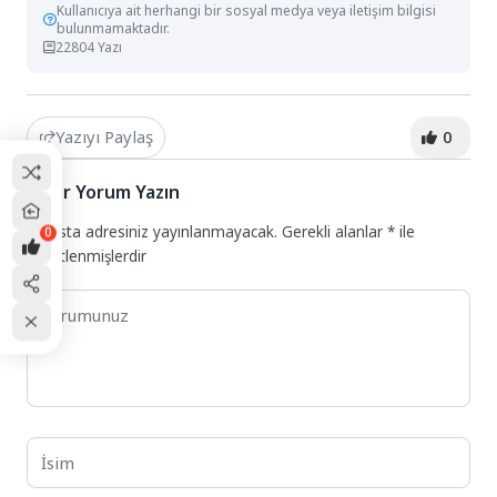
Kullanıcıya ait herhangi bir sosyal medya veya iletişim bilgisi
bulunmamaktadır.
22804 Yazı
Yazıyı Paylaş
0
Bir Yorum Yazın
E-posta adresiniz yayınlanmayacak.
Gerekli alanlar
*
ile
0
işaretlenmişlerdir