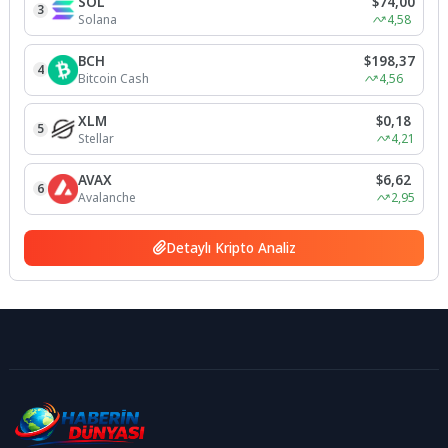
SOL
$74,00
3
Solana
4,58
BCH
$198,37
4
Bitcoin Cash
4,56
XLM
$0,18
5
Stellar
4,21
AVAX
$6,62
6
Avalanche
2,95
Detaylı Kripto Analiz