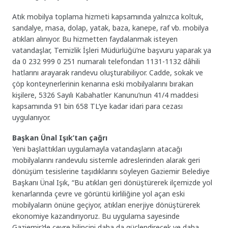
Atık mobilya toplama hizmeti kapsamında yalnızca koltuk,
sandalye, masa, dolap, yatak, baza, kanepe, raf vb. mobilya
atıkları alınıyor. Bu hizmetten faydalanmak isteyen
vatandaşlar, Temizlik İşleri Müdürlüğü’ne başvuru yaparak ya
da 0 232 999 0 251 numaralı telefondan 1131-1132 dâhili
hatlarını arayarak randevu oluşturabiliyor. Cadde, sokak ve
çöp konteynerlerinin kenarına eski mobilyalarını bırakan
kişilere, 5326 Sayılı Kabahatler Kanunu’nun 41/4 maddesi
kapsamında 91 bin 658 TL’ye kadar idari para cezası
uygulanıyor.
Başkan Ünal Işık’tan çağrı
Yeni başlattıkları uygulamayla vatandaşların atacağı
mobilyalarını randevulu sistemle adreslerinden alarak geri
dönüşüm tesislerine taşıdıklarını söyleyen Gaziemir Belediye
Başkanı Ünal Işık, “Bu atıkları geri dönüştürerek ilçemizde yol
kenarlarında çevre ve görüntü kirliliğine yol açan eski
mobilyaların önüne geçiyor, atıkları enerjiye dönüştürerek
ekonomiye kazandırıyoruz. Bu uygulama sayesinde
Gaziemir’de çevre bilincini daha da güçlendirecek ve daha