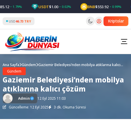
Skip
12
USDT
$1.00
BNB
$553.92
1.79%
0.02%
0.99%
to
content
Kriptolar
USD
46.73 TRY
Ana Sayfa
Gündem
Gaziemir Belediyesi’nden mobilya atıklarına kalıcı
çözüm
Gündem
Gaziemir Belediyesi’nden mobilya
atıklarına kalıcı çözüm
Admin
12 Eyl 2025 11:03
Güncelleme: 12 Eyl 2025
3 dk. Okuma Süresi