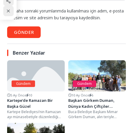
Daha sonraki yorumlarımda kullanılması için adım, e-posta
adresim ve site adresim bu tarayıcıya kaydedilsin.
GÖNDER
Benzer Yazılar
Gündem
Gündem
5 Ay Önce
10
10 Ay Önce
6
Kartepe’de Ramazan Bir
Başkan Görkem Duman,
Başka Güzel
Dünya Kadın Çiftçiler
Kartepe Belediyesi’nin Ramazan
Buca Belediye Başkanı Mimar
Günü’nü kutladı
ayı münasebetiyle düzenlediği
Görkem Duman, alın teriyle
geleneksel etkinlikler, Kent
üreten ve ürettikçe yaşamı
Meydanı’nda kurulan etkinlik
güzelleştiren tüm kadın...
alanında tüm hızıyla...