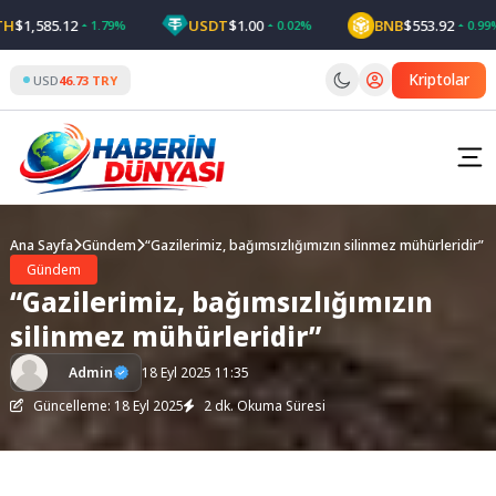
Skip
1,585.12
USDT
$1.00
BNB
$553.92
1.79%
0.02%
0.99%
to
content
Kriptolar
USD
46.73 TRY
Ana Sayfa
Gündem
“Gazilerimiz, bağımsızlığımızın silinmez mühürleridir”
Gündem
“Gazilerimiz, bağımsızlığımızın
silinmez mühürleridir”
Admin
18 Eyl 2025 11:35
Güncelleme: 18 Eyl 2025
2 dk. Okuma Süresi