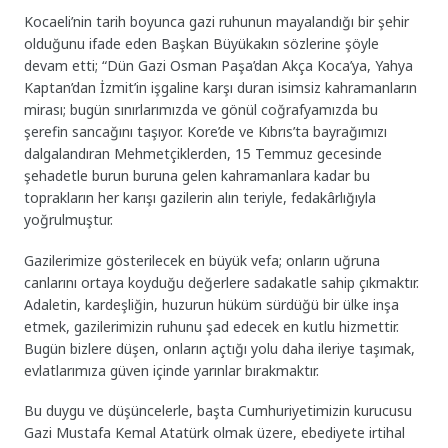
Kocaeli’nin tarih boyunca gazi ruhunun mayalandığı bir şehir
olduğunu ifade eden Başkan Büyükakın sözlerine şöyle
devam etti; “Dün Gazi Osman Paşa’dan Akça Koca’ya, Yahya
Kaptan’dan İzmit’in işgaline karşı duran isimsiz kahramanların
mirası; bugün sınırlarımızda ve gönül coğrafyamızda bu
şerefin sancağını taşıyor. Kore’de ve Kıbrıs’ta bayrağımızı
dalgalandıran Mehmetçiklerden, 15 Temmuz gecesinde
şehadetle burun buruna gelen kahramanlara kadar bu
toprakların her karışı gazilerin alın teriyle, fedakârlığıyla
yoğrulmuştur.
Gazilerimize gösterilecek en büyük vefa; onların uğruna
canlarını ortaya koyduğu değerlere sadakatle sahip çıkmaktır.
Adaletin, kardeşliğin, huzurun hüküm sürdüğü bir ülke inşa
etmek, gazilerimizin ruhunu şad edecek en kutlu hizmettir.
Bugün bizlere düşen, onların açtığı yolu daha ileriye taşımak,
evlatlarımıza güven içinde yarınlar bırakmaktır.
Bu duygu ve düşüncelerle, başta Cumhuriyetimizin kurucusu
Gazi Mustafa Kemal Atatürk olmak üzere, ebediyete irtihal