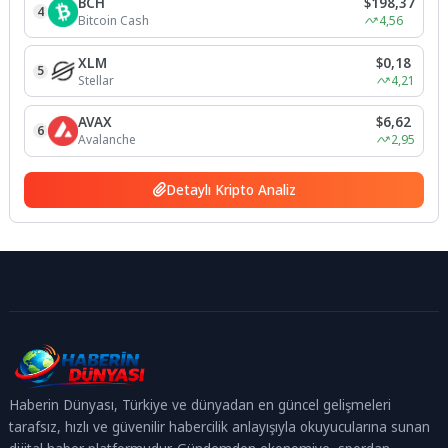
BCH
$198,37
4
Bitcoin Cash
4,56
XLM
$0,18
5
Stellar
4,21
AVAX
$6,62
6
Avalanche
2,95
Detaylı Kripto Analiz
Haberin Dünyası, Türkiye ve dünyadan en güncel gelişmeleri
tarafsız, hızlı ve güvenilir habercilik anlayışıyla okuyucularına sunan