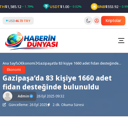
Skip
$1,585.12
USDT
$1.00
BNB
$553.92
1.79%
0.02%
0.99%
to
content
Kriptolar
USD
46.73 TRY
Ana Sayfa
Ekonomi
Gazipaşa’da 83 kişiye 1660 adet fidan desteğinde
bulunuldu
Ekonomi
Gazipaşa’da 83 kişiye 1660 adet
fidan desteğinde bulunuldu
Admin
26 Eyl 2025 09:32
Güncelleme: 26 Eyl 2025
2 dk. Okuma Süresi