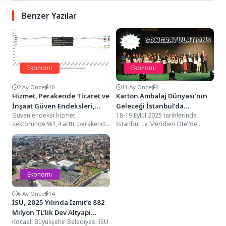
Benzer Yazılar
Ekonomi
Ekonomi
2 Ay Önce
10
11 Ay Önce
6
Hizmet, Perakende Ticaret ve
Karton Ambalaj Dünyası’nın
İnşaat Güven Endeksleri,
Geleceği İstanbul’da
Güven endeksi hizmet
18-19 Eylül 2025 tarihlerinde
Haziran 2026
Tartışıldı!
sektöründe %1,4 arttı, perakende
İstanbul Le Méridien Otel'de
ticaret sektöründe %0,3 arttı,
gerçekleştirilen ECMA Kongresi,
inşaat sektöründe %1,1
Avrupa Karton Ambalaj
arttıMevsim...
Üreticileri...
Ekonomi
6 Ay Önce
14
İSU, 2025 Yılında İzmit’e 882
Milyon TL’lik Dev Altyapi
Kocaeli Büyükşehir Belediyesi İSU
Yatırımı Gerçekleştirdi