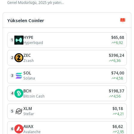
Genel Müdürlüğü, 2025 yılı yatırım
programı kapsamında İzmit
ilçesinde gerçekleştirdiği
kapsamlı...
Yükselen Coinler
HYPE
$65,68
1
Hyperliquid
6,92
ZEC
$396,24
2
Zcash
6,36
SOL
$74,00
3
Solana
4,58
BCH
$198,37
4
Bitcoin Cash
4,56
XLM
$0,18
5
Stellar
4,21
AVAX
$6,62
6
Avalanche
2,95