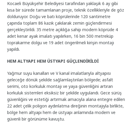
Kocaeli Büyükşehir Belediyesi tarafından yaklaşık 6 ay gibi
kısa bir sürede tamamlanan proje, teknik özellikleriyle de göz
dolduruyor. Doğu ve batı köprülerinde 120 santimetre
çapında toplam 86 kazık çakılarak zemin güçlendirmesi
gerçekleştirildi. 35 metre açıklığa sahip modern köprüde 4
adet kenar ayak imalatı yapılırken, 16 bin 500 metreküp
toprakarme dolgu ve 19 adet öngerilmeli kirişin montajı
yapıldı.
HEM ALTYAPI HEM ÜSTYAPI GÜÇLENDİRİLDİ
Yağmur suyu kanalları ve V kanal imalatlarıyla altyapısı
geleceğe dönük şekilde sağlamlaştırılan bölgede; asfalt
serimi, oto korkuluk montajı ve yaya güvenliğini artıran
korkuluk sistemleri eksiksiz bir şekilde uygulandı. Gece sürüş
güvenliğini ve estetiği artırmak amacıyla alana entegre edilen
22 adet çelik poligon aydınlatma direğinin montajıyla birlikte,
bölge hem altyapı hem de üstyapı anlamında modern ve
güvenli bir görünüme kavuştu.