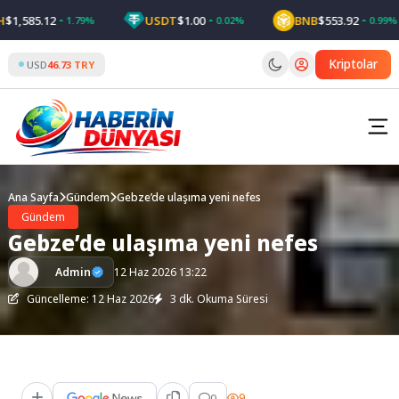
Skip
,585.12
USDT
$1.00
BNB
$553.92
1.79%
0.02%
0.99%
to
content
Kriptolar
USD
46.73 TRY
Ana Sayfa
Gündem
Gebze’de ulaşıma yeni nefes
Gündem
Gebze’de ulaşıma yeni nefes
Admin
12 Haz 2026 13:22
Güncelleme: 12 Haz 2026
3 dk. Okuma Süresi
0
9