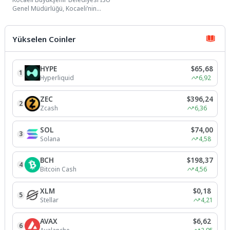
Temizliği Yapıldı
Genel Müdürlüğü, Kocaeli’nin
birçok noktasından geçen
derelerde temizlik çalışmalarını
aralıksız sürdürüyor....
Yükselen Coinler
HYPE
$65,68
1
Hyperliquid
6,92
ZEC
$396,24
2
Zcash
6,36
SOL
$74,00
3
Solana
4,58
BCH
$198,37
4
Bitcoin Cash
4,56
XLM
$0,18
5
Stellar
4,21
AVAX
$6,62
6