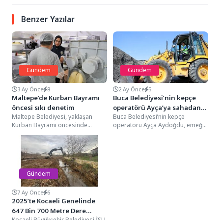
Benzer Yazılar
Gündem
Gündem
3 Ay Önce
8
2 Ay Önce
5
Maltepe’de Kurban Bayramı
Buca Belediyesi’nin kepçe
öncesi sıkı denetim
operatörü Ayça’ya sahadan
Maltepe Belediyesi, yaklaşan
Buca Belediyesi’nin kepçe
tam not
Kurban Bayramı öncesinde
operatörü Ayça Aydoğdu, emeği
vatandaşların sağlıklı, hijyenik ve
ve kararlılığıyla sahada fark
güvenilir gıdaya ulaşabilmesi için
yaratıyor. Hikâyesiyle kadınlara
ilçe...
cesaret...
Gündem
7 Ay Önce
6
2025’te Kocaeli Genelinde
647 Bin 700 Metre Dere
Kocaeli Büyükşehir Belediyesi İSU