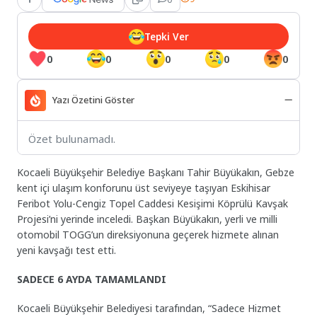
Tepki Ver
0
0
0
0
0
Yazı Özetini Göster
Özet bulunamadı.
Kocaeli Büyükşehir Belediye Başkanı Tahir Büyükakın, Gebze
kent içi ulaşım konforunu üst seviyeye taşıyan Eskihisar
Feribot Yolu-Cengiz Topel Caddesi Kesişimi Köprülü Kavşak
Projesi’ni yerinde inceledi. Başkan Büyükakın, yerli ve milli
otomobil TOGG’un direksiyonuna geçerek hizmete alınan
yeni kavşağı test etti.
SADECE 6 AYDA TAMAMLANDI
Kocaeli Büyükşehir Belediyesi tarafından, “Sadece Hizmet