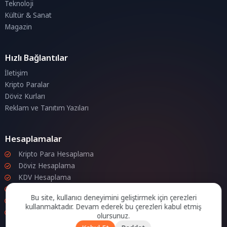
Teknoloji
Kültür & Sanat
Magazin
Hızlı Bağlantılar
İletişim
Kripto Paralar
Döviz Kurları
Reklam ve Tanıtım Yazıları
Hesaplamalar
Kripto Para Hesaplama
Döviz Hesaplama
KDV Hesaplama
İndirim Hesaplama
Bu site, kullanıcı deneyimini geliştirmek için çerezleri
Zam Hesaplama
kullanmaktadır. Devam ederek bu çerezleri kabul etmiş
Bileşik Hesaplama
olursunuz.