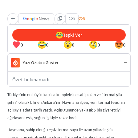
0
6
Tepki Ver
0
0
0
0
0
Yazı Özetini Göster
Özet bulunamadı.
Türkiye’nin en büyük kaplıca kompleksine sahip olan ve “termal şifa
şehri” olarak bilinen Ankara’nın Haymana ilçesi, yeni termal tesisinin
açılışıyla adeta tarih yazdı. Açılış gününde yaklaşık 5 bin ziyaretçiyi
ağırlayan tesis, yoğun ilgisiyle rekor kırdı.
Haymana, sahip olduğu eşsiz termal suyu ile uzun yıllardır şifa
arayanların uğrak noktası oluyor. Uzmanlar tarafından yapılan