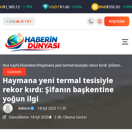
Skip
1,585.12
USDT
$1.00
BNB
$553.92
1.79%
0.02%
0.99%
to
content
Kriptolar
USD
46.73 TRY
Ana Sayfa
Gündem
Haymana yeni termal tesisiyle rekor kırdı: Şifanın
başkentine yoğun ilgi
Gündem
Haymana yeni termal tesisiyle
rekor kırdı: Şifanın başkentine
yoğun ilgi
Admin
18 Eyl 2025 11:35
Güncelleme: 18 Eyl 2025
2 dk. Okuma Süresi