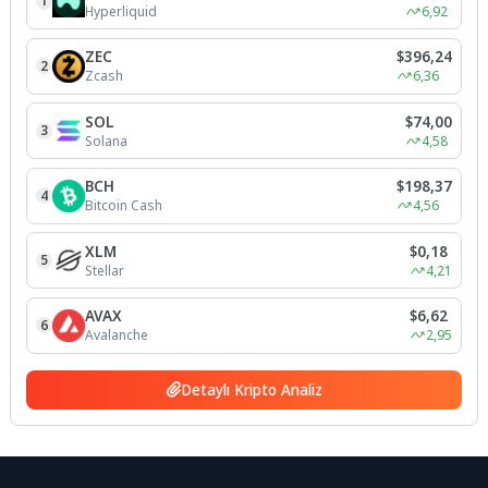
1
Hyperliquid
6,92
ZEC
$396,24
2
Zcash
6,36
SOL
$74,00
3
Solana
4,58
BCH
$198,37
4
Bitcoin Cash
4,56
XLM
$0,18
5
Stellar
4,21
AVAX
$6,62
6
Avalanche
2,95
Detaylı Kripto Analiz