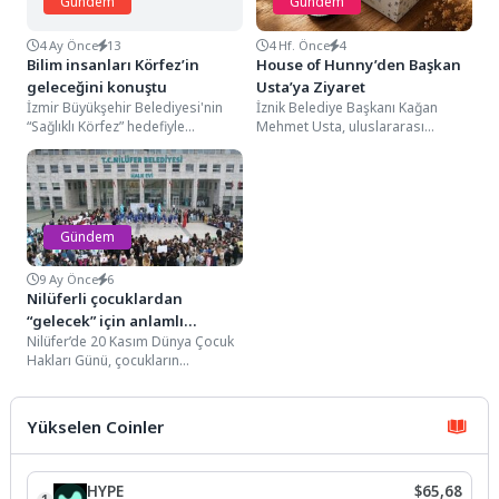
Gündem
Gündem
4 Ay Önce
13
4 Hf. Önce
4
Bilim insanları Körfez’in
House of Hunny’den Başkan
geleceğini konuştu
Usta’ya Ziyaret
İzmir Büyükşehir Belediyesi'nin
İznik Belediye Başkanı Kağan
“Sağlıklı Körfez” hedefiyle
Mehmet Usta, uluslararası
düzenlediği Uluslararası İzmir
yarışmalarda önemli başarılara
Körfez Konferansı, ikinci gününde
imza atan House of Hunny...
dünyanın önde...
Gündem
9 Ay Önce
6
Nilüferli çocuklardan
“gelecek” için anlamlı
Nilüfer’de 20 Kasım Dünya Çocuk
yürüyüş
Hakları Günü, çocukların
belirlediği “su israfı” temasıyla
kutlandı. Kendi hazırladıkları...
Yükselen Coinler
HYPE
$65,68