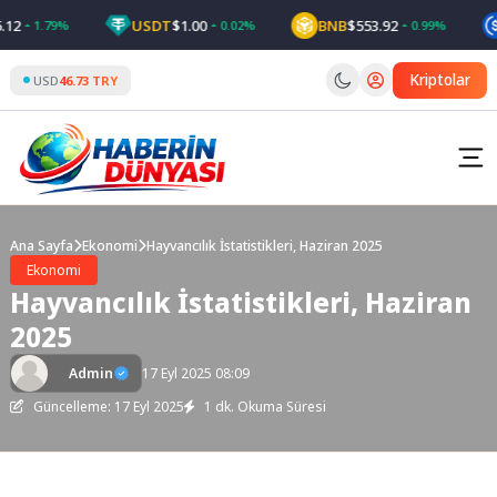
Skip
USDT
$1.00
BNB
$553.92
1.79%
0.02%
0.99%
to
content
Kriptolar
USD
46.73 TRY
Ana Sayfa
Ekonomi
Hayvancılık İstatistikleri, Haziran 2025
Ekonomi
Hayvancılık İstatistikleri, Haziran
2025
Admin
17 Eyl 2025 08:09
Güncelleme: 17 Eyl 2025
1 dk. Okuma Süresi