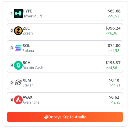
HYPE
$65,68
1
Hyperliquid
6,92
ZEC
$396,24
2
Zcash
6,36
SOL
$74,00
3
Solana
4,58
BCH
$198,37
4
Bitcoin Cash
4,56
XLM
$0,18
5
Stellar
4,21
AVAX
$6,62
6
Avalanche
2,95
Detaylı Kripto Analiz