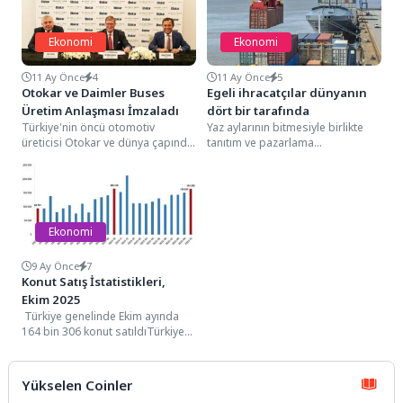
Ekonomi
Ekonomi
11 Ay Önce
4
11 Ay Önce
5
Otokar ve Daimler Buses
Egeli ihracatçılar dünyanın
Üretim Anlaşması İmzaladı
dört bir tarafında
Türkiye'nin öncü otomotiv
Yaz aylarının bitmesiyle birlikte
üreticisi Otokar ve dünya çapında
tanıtım ve pazarlama
önde gelen otobüs
faaliyetlerinde vites artıran Ege
üreticilerinden biri olan Daimler...
İhracatçı Birlikleri, eylül ayında...
Ekonomi
9 Ay Önce
7
Konut Satış İstatistikleri,
Ekim 2025
Türkiye genelinde Ekim ayında
164 bin 306 konut satıldıTürkiye
genelinde konut satışları Ekim
ayında bir...
Yükselen Coinler