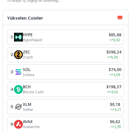
10 Mayıs İş Sağlığı ve Güvenliği
Haftası” kapsamında düzenlediği
farkındalık etkinliğiyle güvenli...
Yükselen Coinler
HYPE
$65,68
1
Hyperliquid
6,92
ZEC
$396,24
2
Zcash
6,36
SOL
$74,00
3
Solana
4,58
BCH
$198,37
4
Bitcoin Cash
4,56
XLM
$0,18
5
Stellar
4,21
AVAX
$6,62
6
Avalanche
2,95