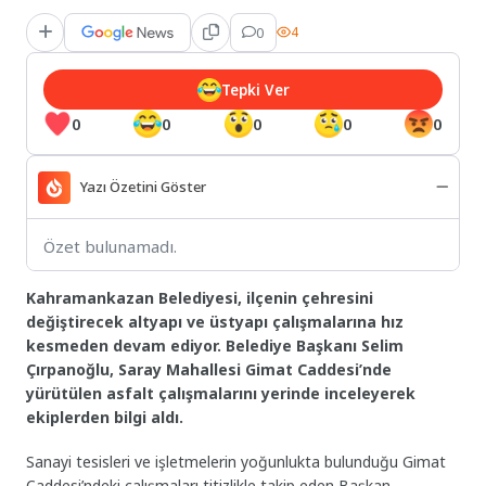
0
4
Tepki Ver
0
0
0
0
0
Yazı Özetini Göster
Özet bulunamadı.
Kahramankazan Belediyesi, ilçenin çehresini
değiştirecek altyapı ve üstyapı çalışmalarına hız
kesmeden devam ediyor. Belediye Başkanı Selim
Çırpanoğlu, Saray Mahallesi Gimat Caddesi’nde
yürütülen asfalt çalışmalarını yerinde inceleyerek
ekiplerden bilgi aldı.
Sanayi tesisleri ve işletmelerin yoğunlukta bulunduğu Gimat
Caddesi’ndeki çalışmaları titizlikle takip eden Başkan