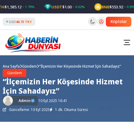
Skip
$1,585.12
USDT
$1.00
BNB
$553.92
1.79%
0.02%
0.99%
to
content
Kriptolar
USD
46.73 TRY
Ana Sayfa
Gündem
“İlçemizin Her Köşesinde Hizmet İçin Sahadayız”
Gündem
“İlçemizin Her Köşesinde Hizmet
İçin Sahadayız”
Admin
10 Eyl 2025 16:41
Güncelleme: 10 Eyl 2025
1 dk. Okuma Süresi