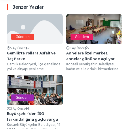
Benzer Yazılar
Gündem
Gündem
5 Ay Önce
7
3 Ay Önce
5
Gemlik’te Yollara Asfalt ve
Annelere özel merkez,
Taş Parke
anneler gününde açılıyor
Gemlik Belediyesi, ilçe genelinde
Kocaeli Büyükşehir Belediyesi,
yol ve altyapı yenileme
kadın ve aile odaklı hizmetlerine
çalışmalarını hız kesmeden
bir yenisini daha ekliyor. Bu
sürdürüyor.Hamidiye
kapsamda Anne...
Mahallesi’nde Zeytinciler
Caddesi,...
Gündem
3 Ay Önce
8
Büyükşehir’den İSG
farkındalığına güçlü vurgu
Kocaeli Büyükşehir Belediyesi, “4-