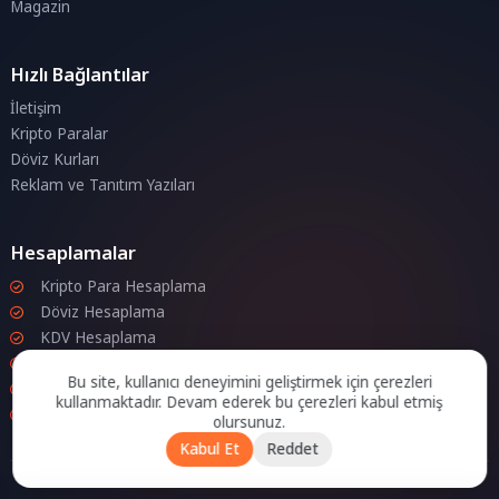
Magazin
Hızlı Bağlantılar
İletişim
Kripto Paralar
Döviz Kurları
Reklam ve Tanıtım Yazıları
Hesaplamalar
Kripto Para Hesaplama
Döviz Hesaplama
KDV Hesaplama
İndirim Hesaplama
Bu site, kullanıcı deneyimini geliştirmek için çerezleri
Zam Hesaplama
kullanmaktadır. Devam ederek bu çerezleri kabul etmiş
Bileşik Hesaplama
olursunuz.
Kabul Et
Reddet