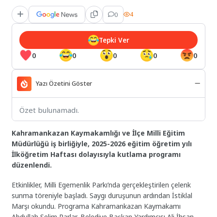
0
4
Tepki Ver
0
0
0
0
0
Yazı Özetini Göster
Özet bulunamadı.
Kahramankazan Kaymakamlığı ve İlçe Milli Eğitim
Müdürlüğü iş birliğiyle, 2025-2026 eğitim öğretim yılı
İlköğretim Haftası dolayısıyla kutlama programı
düzenlendi.
Etkinlikler, Milli Egemenlik Parkı’nda gerçekleştirilen çelenk
sunma töreniyle başladı. Saygı duruşunun ardından İstiklal
Marşı okundu. Programa Kahramankazan Kaymakamı
Abdullah Selim Parlar, Belediye Başkan Yardımcısı Ali İhsan