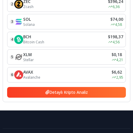
ZEC
$396,24
2
Zcash
6,36
SOL
$74,00
3
Solana
4,58
BCH
$198,37
4
Bitcoin Cash
4,56
XLM
$0,18
5
Stellar
4,21
AVAX
$6,62
6
Avalanche
2,95
Detaylı Kripto Analiz