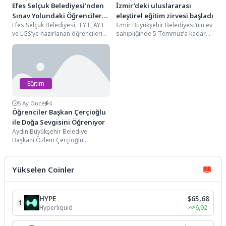
Efes Selçuk Belediyesi’nden
İzmir’deki uluslararası
Sınav Yolundaki Öğrencilere
eleştirel eğitim zirvesi başladı
Efes Selçuk Belediyesi, TYT, AYT
İzmir Büyükşehir Belediyesi’nin ev
Destek
ve LGS’ye hazırlanan öğrencilerin
sahipliğinde 5 Temmuz’a kadar
sınav sürecine katkı sağlamak
devam edecek 14’üncü
amacıyla düzenlediği...
Uluslararası Eleştirel Eğitim
Konferansı/ICCE...
Eğitim
5 Ay Önce
4
Öğrenciler Başkan Çerçioğlu
ile Doğa Sevgisini Öğreniyor
Aydın Büyükşehir Belediye
Başkanı Özlem Çerçioğlu
tarafından hayata geçirilen ve
öğrencilerin eğitimlerine destek
olan uygulamalar...
Yükselen Coinler
HYPE
$65,68
1
Hyperliquid
6,92