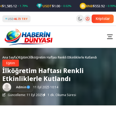
Skip
,585.12
USDT
$1.00
BNB
$553.92
1.79%
0.02%
0.99%
to
content
Kriptolar
USD
46.73 TRY
Ana Sayfa
Eğitim
İlköğretim Haftası Renkli Etkinliklerle Kutlandı
Eğitim
İlköğretim Haftası Renkli
Etkinliklerle Kutlandı
Admin
11 Eyl 2025 10:14
Güncelleme: 11 Eyl 2025
1 dk. Okuma Süresi