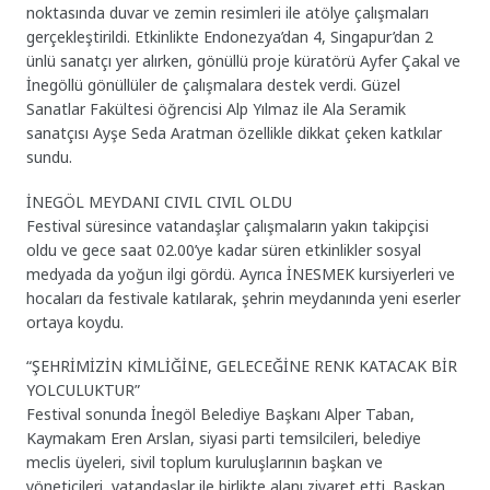
noktasında duvar ve zemin resimleri ile atölye çalışmaları
gerçekleştirildi. Etkinlikte Endonezya’dan 4, Singapur’dan 2
ünlü sanatçı yer alırken, gönüllü proje küratörü Ayfer Çakal ve
İnegöllü gönüllüler de çalışmalara destek verdi. Güzel
Sanatlar Fakültesi öğrencisi Alp Yılmaz ile Ala Seramik
sanatçısı Ayşe Seda Aratman özellikle dikkat çeken katkılar
sundu.
İNEGÖL MEYDANI CIVIL CIVIL OLDU
Festival süresince vatandaşlar çalışmaların yakın takipçisi
oldu ve gece saat 02.00’ye kadar süren etkinlikler sosyal
medyada da yoğun ilgi gördü. Ayrıca İNESMEK kursiyerleri ve
hocaları da festivale katılarak, şehrin meydanında yeni eserler
ortaya koydu.
“ŞEHRİMİZİN KİMLİĞİNE, GELECEĞİNE RENK KATACAK BİR
YOLCULUKTUR”
Festival sonunda İnegöl Belediye Başkanı Alper Taban,
Kaymakam Eren Arslan, siyasi parti temsilcileri, belediye
meclis üyeleri, sivil toplum kuruluşlarının başkan ve
yöneticileri, vatandaşlar ile birlikte alanı ziyaret etti. Başkan