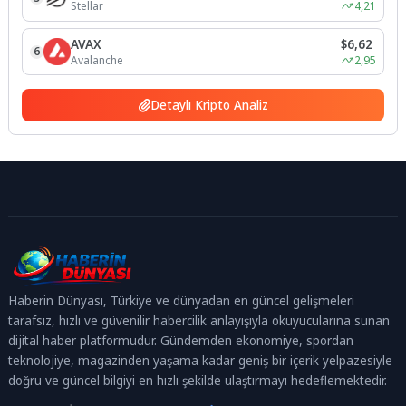
Stellar
4,21
AVAX
$6,62
6
Avalanche
2,95
Detaylı Kripto Analiz
Haberin Dünyası, Türkiye ve dünyadan en güncel gelişmeleri
tarafsız, hızlı ve güvenilir habercilik anlayışıyla okuyucularına sunan
dijital haber platformudur. Gündemden ekonomiye, spordan
teknolojiye, magazinden yaşama kadar geniş bir içerik yelpazesiyle
doğru ve güncel bilgiyi en hızlı şekilde ulaştırmayı hedeflemektedir.