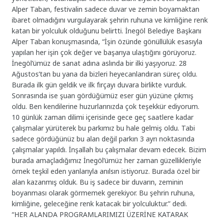
Alper Taban, festivalin sadece duvar ve zemin boyamaktan
ibaret olmadığını vurgulayarak şehrin ruhuna ve kimliğine renk
katan bir yolculuk olduğunu belirtti. İnegöl Belediye Başkanı
Alper Taban konuşmasında, “İşin özünde gönüllülük esasıyla
yapılan her işin çok değer ve başarıya ulaştığını görüyoruz.
İnegöl’ümüz de sanat adına aslında bir ilki yaşıyoruz. 28
Ağustos’tan bu yana da bizleri heyecanlandıran süreç oldu.
Burada ilk gün geldik ve ilk fırçayı duvara birlikte vurduk.
Sonrasında ise şuan gördüğümüz eser gün yüzüne çıkmış
oldu. Ben kendilerine huzurlarınızda çok teşekkür ediyorum.
10 günlük zaman dilimi içerisinde gece geç saatlere kadar
çalışmalar yürüterek bu parkımız bu hale gelmiş oldu. Tabi
sadece gördüğünüz bu alan değil parkın 3 ayrı noktasında
çalışmalar yapıldı. İnşallah bu çalışmalar devam edecek. Bizim
burada amaçladığımız İnegöl’ümüz her zaman güzellikleriyle
örnek teşkil eden yanlarıyla anılsın istiyoruz. Burada özel bir
alan kazanmış olduk. Bu iş sadece bir duvarın, zeminin
boyanması olarak görmemek gerekiyor. Bu şehrin ruhuna,
kimliğine, geleceğine renk katacak bir yolculuktur.” dedi.
“HER ALANDA PROGRAMLARIMIZI ÜZERİNE KATARAK