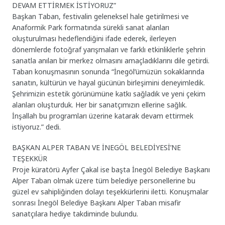
DEVAM ETTİRMEK İSTİYORUZ”
Başkan Taban, festivalin geleneksel hale getirilmesi ve
Anaformik Park formatında sürekli sanat alanları
oluşturulması hedeflendiğini ifade ederek, ilerleyen
dönemlerde fotoğraf yarışmaları ve farklı etkinliklerle şehrin
sanatla anılan bir merkez olmasını amaçladıklarını dile getirdi.
Taban konuşmasının sonunda “İnegöl’ümüzün sokaklarında
sanatın, kültürün ve hayal gücünün birleşimini deneyimledik.
Şehrimizin estetik görünümüne katkı sağladık ve yeni çekim
alanları oluşturduk. Her bir sanatçımızın ellerine sağlık.
İnşallah bu programları üzerine katarak devam ettirmek
istiyoruz.” dedi.
BAŞKAN ALPER TABAN VE İNEGÖL BELEDİYESİ’NE
TEŞEKKÜR
Proje küratörü Ayfer Çakal ise başta İnegöl Belediye Başkanı
Alper Taban olmak üzere tüm belediye personellerine bu
güzel ev sahipliğinden dolayı teşekkürlerini iletti. Konuşmalar
sonrası İnegöl Belediye Başkanı Alper Taban misafir
sanatçılara hediye takdiminde bulundu.