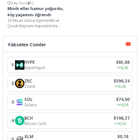
3 Ay Önce
12
Minik eller hamur yoğurdu,
köy yaşamını öğrendi
23 Nisan Ulusal Egemenlik ve
Çocuk Bayramı kapsamında
düzenlenen etkinlikler, çocuklara
hem eğlenceli hem de...
Yükselen Coinler
HYPE
$65,68
1
Hyperliquid
6,92
ZEC
$396,24
2
Zcash
6,36
SOL
$74,00
3
Solana
4,58
BCH
$198,37
4
Bitcoin Cash
4,56
XLM
$0,18
5