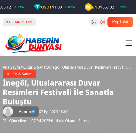
Skip
.12
USDT
$1.00
BNB
$553.92
1.79%
0.02%
0.99%
to
content
Kriptolar
USD
46.73 TRY
Ana Sayfa
Kültür & Sanat
İnegöl, Uluslararası Duvar Resimleri Festivali İle
Sanatla Buluştu
Kültür & Sanat
İnegöl, Uluslararası Duvar
Resimleri Festivali İle Sanatla
Buluştu
Admin
07 Eyl 2025 10:06
Güncelleme: 07 Eyl 2025
4 dk. Okuma Süresi