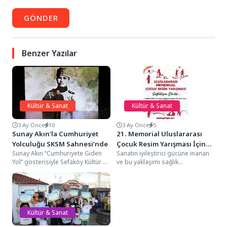
GÖNDER
Benzer Yazılar
Kültür & Sanat
Kültür & Sanat
3 Ay Önce
10
3 Ay Önce
5
Sunay Akın’la Cumhuriyet
21. Memorial Uluslararası
Yolculuğu SKSM Sahnesi’nde
Çocuk Resim Yarışması İçin
Sunay Akın “Cumhuriyete Giden
Sanatın iyileştirici gücüne inanan
Son Başvuru 25 Mayıs
Yol” gösterisiyle Sefaköy Kültür ve
ve bu yaklaşımı sağlık
Sanat Merkezi’nde izleyiciyle
hizmetlerinin önemli bir parçası
buluştu. Küçükçekmece
olarak ele alan...
Belediyesi...
Kültür & Sanat